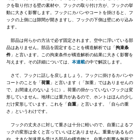
クを取り付ける壁の素材や、フックの取り付け方が、フックの挙
動に大きく影響します。フックにカバンやコートを掛けると、フ
ックの上側には隙間が開きますし、フックの下側は壁にめり込み
ます。
部品は何らかの方法で必ず固定されます。空中に浮いている部
品はありません。部品を固定することを構造解析では「
拘束条
件
」と言います。この拘束条件が構造解析の結果に大きく影響を
与えます。その詳細については、
本連載
の中で解説します。
さて、フックに話しを戻しましょう。フックに掛けるカバンや
コートのことを「
荷重
」と言います（「加重」ではありませんの
で、お間違えのないように）。荷重の掛かっていないフックは変
形していません。地球には重力があるので、ホントはほんの少し
だけ変形しています。これを「
自重
」と言います。「自らの重
さ」というわけです。
フックの丈夫さに対して重さは十分に軽いので、自重によるフ
ックの変形は全くと言っていいほどありません。重量があるもの
や、大きな加速度を受ける部品や構造物は、自重の影響を無視で