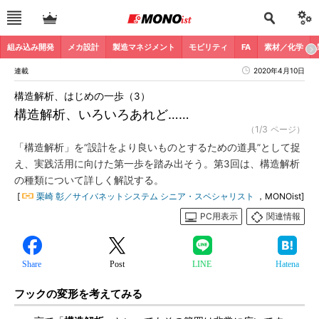
組み込み開発
メカ設計
製造マネジメント
モビリティ
FA
素材／化学
連載
2020年4月10日
構造解析、はじめの一歩（3）
構造解析、いろいろあれど……
（1/3 ページ）
「構造解析」を“設計をより良いものとするための道具”として捉
え、実践活用に向けた第一歩を踏み出そう。第3回は、構造解析
の種類について詳しく解説する。
[
栗崎 彰／サイバネットシステム シニア・スペシャリスト
，MONOist]
PC用表示
関連情報
Share
Post
LINE
Hatena
フックの変形を考えてみる