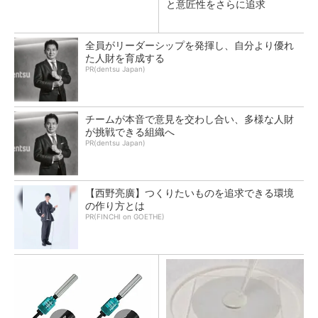
と意匠性をさらに追求
全員がリーダーシップを発揮し、自分より優れ
た人財を育成する
PR(dentsu Japan)
チームが本音で意見を交わし合い、多様な人財
が挑戦できる組織へ
PR(dentsu Japan)
【西野亮廣】つくりたいものを追求できる環境
の作り方とは
PR(FINCHI on GOETHE)