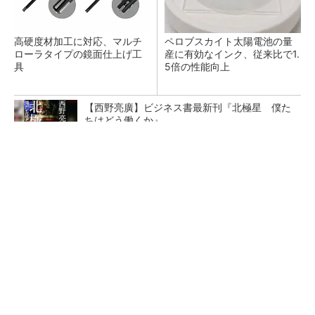
高硬度材加工に対応、マルチ
ペロブスカイト太陽電池の量
ローラタイプの鏡面仕上げ工
産に有効なインク、従来比で1.
具
5倍の性能向上
【西野亮廣】ビジネス書最新刊『北極星 僕た
ちはどう働くか』
PR(FINCHI on GOETHE)
テスラにおけるギガキャストの基本的な考え方
と方向性【前編】
エコキュートで約24万台の大規模リコール