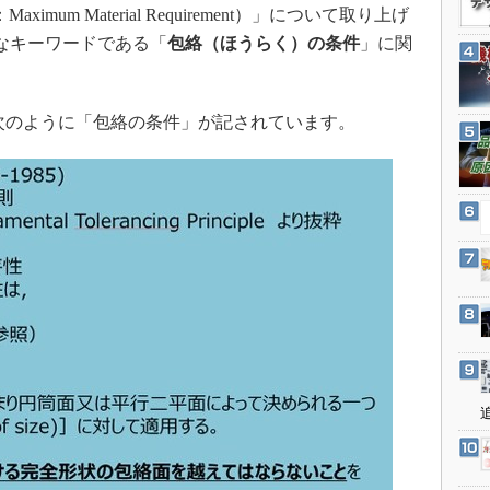
3Dプリンタ
aximum Material Requirement）」について取り上げ
産業オープンネット展
デジタルツインとCAE
なキーワードである「
包絡（ほうらく）の条件
」に関
。
S＆OP
インダストリー4.0
次のように「包絡の条件」が記されています。
イノベーション
製造業ビッグデータ
メイドインジャパン
植物工場
知財マネジメント
海外生産
グローバル設計・開発
制御セキュリティ
新型コロナへの対応