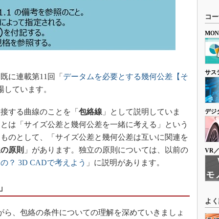
コー
MO
サス
既に連載第11回「
データムを必要とする幾何公差【そ
場しています。
接する曲線のことを「
包絡線
」として説明していま
デジ
」とは「サイズ公差と幾何公差を一緒に考える」という
るものとして、「サイズ公差と幾何公差は互いに関連を
立の原則
」があります。独立の原則については、以前の
VR
？ 3D CADで考えよう
」に説明があります。
」
よく
がら、包絡の条件についての理解を深めていきましょ