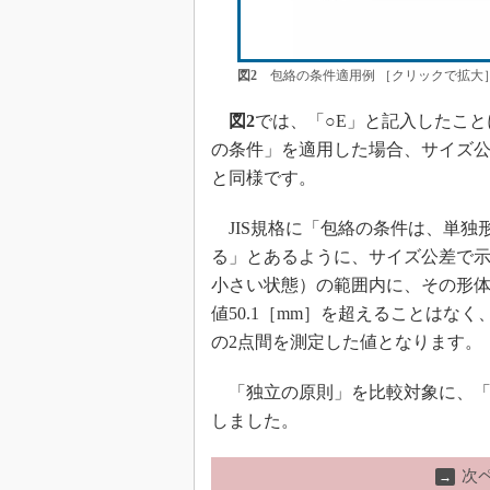
図2
包絡の条件適用例 ［クリックで拡大
図2
では、「○E」と記入したこ
の条件」を適用した場合、サイズ公差
と同様です。
JIS規格に「包絡の条件は、単独
る」とあるように、サイズ公差で
小さい状態）の範囲内に、その形
値50.1［mm］を超えることはなく
の2点間を測定した値となります。
「独立の原則」を比較対象に、「
しました。
次
→