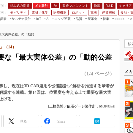
程別：
組み込み開発
メカ設計
製造マネジメント
物流
R＆D
キャリア
FA
業別：
モビリティ
素材／化学
医療機器
ロボット
電機
産業機械
食品・
炭素
サステナ設計
エッジ逆襲
品質
展示会
特集
メ
IoT
AI
ebook
伝承
組み込み開発
CEATEC
読者調査まとめ
編集後記
大実体公差」の「動的...
JIMTOF
保全
メカ設計
つながるクルマ
組込み/エッジ コンピューティング
ス
 AI
製造マネジメント
5G
」（14）
展＆IoT/5Gソリューション展
VR／AR
FA
要な「最大実体公差」の「動的公差
IIFES
モビリティ
フィールドサービス
国際ロボット展
素材／化学
FPGA
メカ
（1/4 ページ）
ジャパンモビリティショー
組み込み画像技術
TECHNO-FRONTIER
し、現在は3D CAD運用や公差設計／解析を推進する筆者が
組み込みモデリング
解説する連載。第14回は、位置度を考える上で重要な最大実
人テク展
Windows Embedded
上げる。
スマート工場EXPO
[
土橋美博／飯沼ゲージ製作所
，
MONOist
]
車載ソフト開発
EdgeTech+
ISO26262
日本ものづくりワールド
見る
Share
無償設計ツール
AUTOMOTIVE WORLD