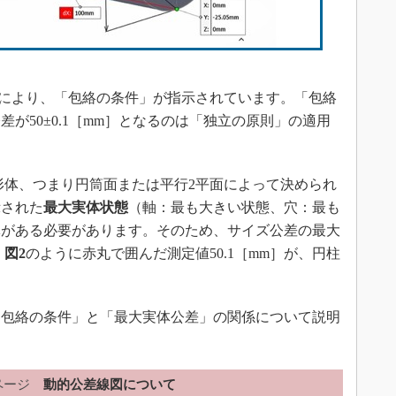
］
とにより、「包絡の条件」が指示されています。「包絡
が50±0.1［mm］となるのは「独立の原則」の適用
形体、つまり円筒面または平行2平面によって決められ
示された
最大実体状態
（軸：最も大きい状態、穴：最も
体がある必要があります。そのため、サイズ公差の最大
、
図2
のように赤丸で囲んだ測定値50.1［mm］が、円柱
包絡の条件」と「最大実体公差」の関係について説明
ページ
動的公差線図について