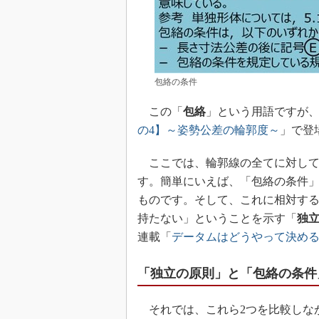
包絡の条件
この「
包絡
」という用語ですが、
の4】～姿勢公差の輪郭度～
」で登
ここでは、輪郭線の全てに対して
す。簡単にいえば、「包絡の条件
ものです。そして、これに相対す
持たない」ということを示す「
独
連載「
データムはどうやって決めるの
「独立の原則」と「包絡の条件
それでは、これら2つを比較しな