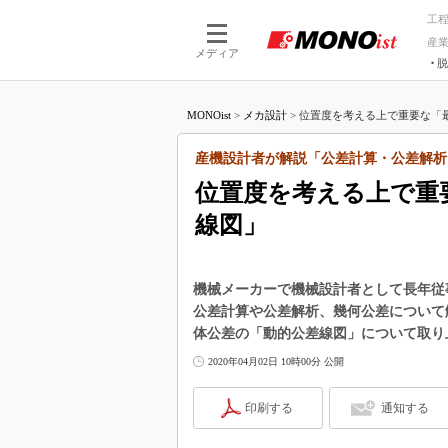
工
産
メディア
脱
つながる技術
AI×技術
MONOist
>
メカ設計
>
位置度を考える上で重要な「最
つながる工場
AI×設備
つながるサービ
Physical
産機設計者が解説「公差計算・公差解析
位置度を考える上で重
線図」
機械メーカーで機械設計者として長年従事
公差計算や公差解析、幾何公差について
体公差の「動的公差線図」について取り
2020年04月02日 10時00分 公開
印刷する
通知する