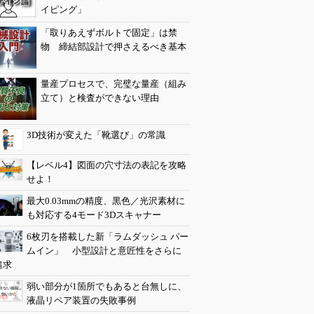
イピング」
「取りあえずボルトで固定」は禁
物 締結部設計で押さえるべき基本
量産プロセスで、完璧な量産（組み
立て）と検査ができない理由
3D技術が変えた「靴選び」の常識
【レベル4】図面の穴寸法の表記を攻略
せよ！
最大0.03mmの精度、黒色／光沢素材に
も対応する4モード3Dスキャナー
6枚刃を搭載した新「ラムダッシュ パー
ムイン」 小型設計と意匠性をさらに
追求
弱い部分が1箇所でもあると台無しに、
液晶リペア装置の失敗事例