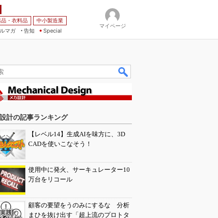
薬品・衣料品
中小製造業
マイページ
ルマガ
告知
Special
設計の記事ランキング
【レベル14】生成AIを味方に、3D
CADを使いこなそう！
使用中に発火、サーキュレーター10
万台をリコール
顧客の要望をうのみにするな 分析
まひを抜け出す「超上流のプロトタ