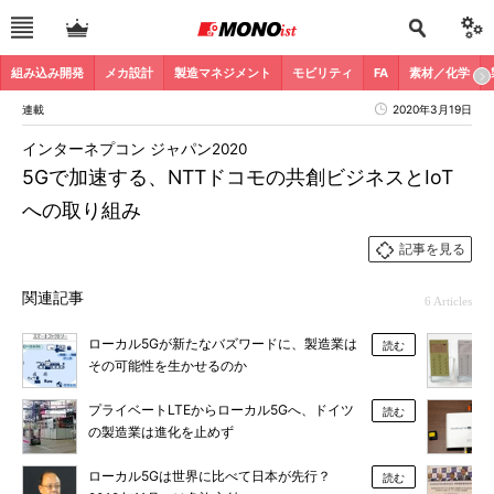
組み込み開発
メカ設計
製造マネジメント
モビリティ
FA
素材／化学
連載
2020年3月19日
インターネプコン ジャパン2020
5Gで加速する、NTTドコモの共創ビジネスとIoT
への取り組み
記事を見る
関連記事
6 Articles
ローカル5Gが新たなバズワードに、製造業は
読む
その可能性を生かせるのか
プライベートLTEからローカル5Gへ、ドイツ
読む
の製造業は進化を止めず
ローカル5Gは世界に比べて日本が先行？
読む