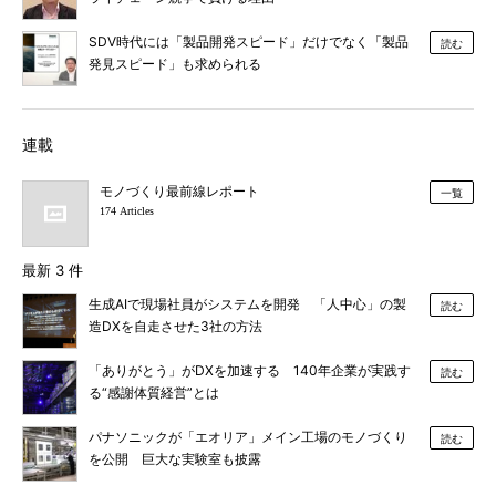
SDV時代には「製品開発スピード」だけでなく「製品
読む
発見スピード」も求められる
連載
モノづくり最前線レポート
一覧
174 Articles
最新 3 件
生成AIで現場社員がシステムを開発 「人中心」の製
読む
造DXを自走させた3社の方法
「ありがとう」がDXを加速する 140年企業が実践す
読む
る“感謝体質経営”とは
パナソニックが「エオリア」メイン工場のモノづくり
読む
を公開 巨大な実験室も披露