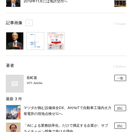
2019年11月には免許交付へ
記事画像
＋
3 Images
1
2
3
著者
1 Authors
長町基
一覧
1471 Articles
最新 3 件
マツダが挑む設備保全DX、AIやIoTで自動車工場内火力
読む
発電所の現地点検ゼロへ
「AIによる業務効率化」だけで満足する企業が、サプ
読む
ライチェーン競争で負ける理由