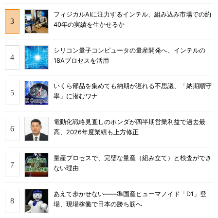
フィジカルAIに注力するインテル、組み込み市場での約
40年の実績を生かせるか
シリコン量子コンピュータの量産開発へ、インテルの
18Aプロセスを活用
いくら部品を集めても納期が遅れる不思議、「納期順守
率」に潜むワナ
電動化戦略見直しのホンダが四半期営業利益で過去最
高、2026年度業績も上方修正
量産プロセスで、完璧な量産（組み立て）と検査ができ
ない理由
あえて歩かせない――準国産ヒューマノイド「D1」登
場、現場稼働で日本の勝ち筋へ