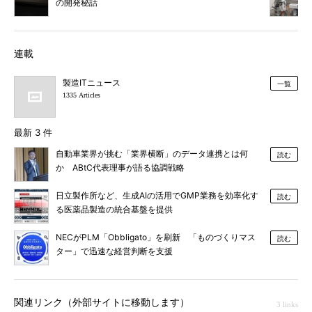
の開発秘話
連載
製造ITニュース
一覧
1335 Articles
最新 3 件
自動車業界が挑む「業界横断」のデータ連携とは何
読む
か ABtC代表理事が語る協調戦略
日立製作所など、生成AIの活用でGMP業務を効率化す
読む
る医薬品製造の統合基盤を提供
NECがPLM「Obbligato」を刷新 「ものづくりマス
読む
ター」で迅速な経営判断を支援
関連リンク（外部サイトに移動します）
3 links