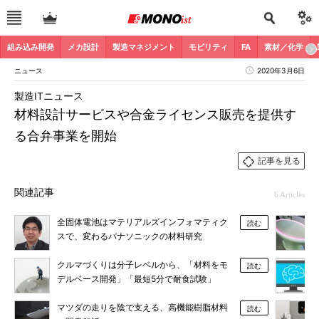
組み込み開発
メカ設計
製造マネジメント
モビリティ
FA
素材／化学
ニュース
2020年3月6日
製造ITニュース
材料設計サービスや合金ライセンス販売を提供す
る合弁事業を開始
記事を見る
関連記事
6 Articles
全固体電池はマテリアルズインフォマティク
読む
スで、変わるパナソニックの材料研究
クルマづくりは分子レベルから、「材料をモ
読む
デルベース開発」「最短5分で耐食試験」
マツダの走りを陰で支える、高機能樹脂材料
読む