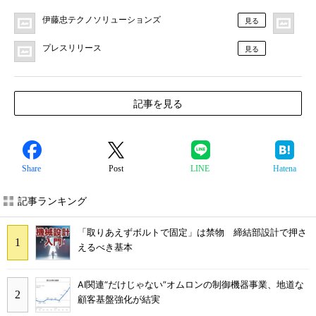
伊藤忠テクノソリューションズ
MO
見る
プレスリリース
見る
記事を見る
Share
Post
LINE
Hatena
記事ランキング
「取りあえずボルトで固定」は禁物 締結部設計で押さ
えるべき基本
AI関連“だけじゃない”オムロンの制御機器事業、地道な
顧客基盤強化が結実