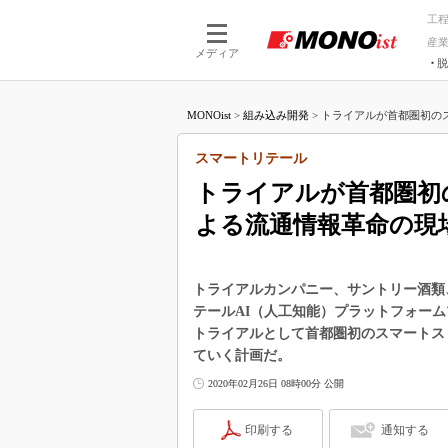
工
産
メディア
脱
つながる技術
AI×技術
MONOist
>
組み込み開発
>
トライアルが首都圏初のス
つながる工場
AI×設備
つながるサービ
Physical
スマートリテール
トライアルが首都圏初
よる流通情報革命の現
トライアルカンパニー、サントリー酒類
テールAI（人工知能）プラットフォーム
トライアルとして首都圏初のスマートス
ていく計画だ。
2020年02月26日 08時00分 公開
印刷する
通知する