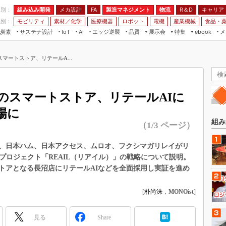
程別：
組み込み開発
メカ設計
製造マネジメント
物流
R＆D
キャリア
FA
業別：
モビリティ
素材／化学
医療機器
ロボット
電機
産業機械
食品・
炭素
サステナ設計
エッジ逆襲
品質
展示会
特集
メ
IoT
AI
ebook
伝承
組み込み開発
CEATEC
読者調査まとめ
編集後記
マートストア、リテールA...
JIMTOF
保全
メカ設計
つながるクルマ
組込み/エッジ コンピューティング
ス
 AI
製造マネジメント
5G
展＆IoT/5Gソリューション展
VR／AR
FA
のスマートストア、リテールAIに
IIFES
モビリティ
フィールドサービス
場に
国際ロボット展
素材／化学
FPGA
組み
（1/3 ページ）
ジャパンモビリティショー
組み込み画像技術
TECHNO-FRONTIER
、日本ハム、日本アクセス、ムロオ、フクシマガリレイがリ
組み込みモデリング
プロジェクト「REAIL（リアイル）」の戦略について説明。
人テク展
Windows Embedded
トアとなる長沼店にリテールAIなどを全面採用し実証を進め
スマート工場EXPO
車載ソフト開発
EdgeTech+
[
朴尚洙
，
MONOist
]
ISO26262
日本ものづくりワールド
無償設計ツール
見る
Share
AUTOMOTIVE WORLD