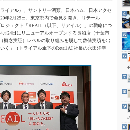
3Dプリンタ
産業オープンネット展
ライアル）、サントリー酒類、日本ハム、日本アクセ
デジタルツインとCAE
20年2月25日、東京都内で会見を開き、リテール
S＆OP
ロジェクト「REAIL（以下、リアイル）」の戦略につ
インダストリー4.0
年4月24日にリニューアルオープンする長沼店（千葉市
イノベーション
C（概念実証）レベルの取り組みを脱して数値実績を出
製造業ビッグデータ
」（トライアル傘下のRetail AI 社長の永田洋幸
メイドインジャパン
植物工場
知財マネジメント
海外生産
グローバル設計・開発
制御セキュリティ
新型コロナへの対応