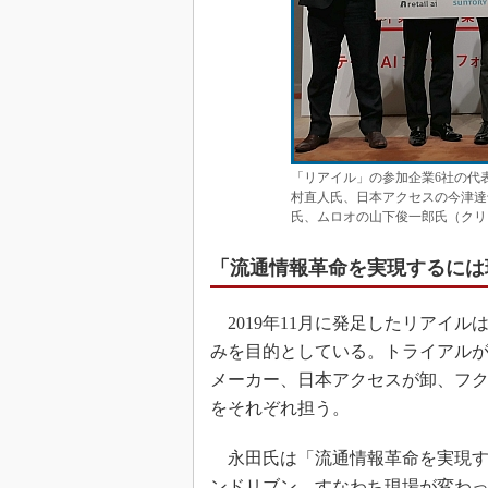
「リアイル」の参加企業6社の代表者
村直人氏、日本アクセスの今津達
氏、ムロオの山下俊一郎氏（クリ
「流通情報革命を実現するには
2019年11月に発足したリアイル
みを目的としている。トライアルが
メーカー、日本アクセスが卸、フ
をそれぞれ担う。
永田氏は「流通情報革命を実現す
ンドリブン、すなわち現場が変わ