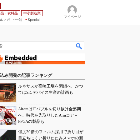
薬品・衣料品
中小製造業
マイページ
ルマガ
告知
Special
込み開発の記事ランキング
ルネサスが高崎工場を閉鎖へ、かつ
てはSiCデバイス生産の計画も
AlteraはITバブルを切り抜け全盛期
へ、時代を先取りしたArmコア＋
FPGAの製品も
強度20倍のフィルム採用で折り目が
目立ちにくい折りたたみスマホの新