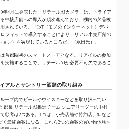
l AI
2019年4月に発表した「リテールAIカメラ」は、トライア
ける中核店舗への導入が順次進んでおり、棚内の欠品検
用されている。「IoT（モノのインターネット）デバ
トロフィットで導入することにより、リアル小売店舗の
ション）を実現しているところだ」（永田氏）。
は首都圏初のスマートストアとなる。リアイルの参加
を実施することで、リテールAIが必要不可欠であるこ
ライアルとサントリー酒類の取り組み
ループ内でビールやウイスキーなどを取り扱ってい
部 部長 リテールAI推進チーム シニアリーダーの中村
て顧客は2つある。1つは、小売店舗や特約店、卸など
だく最終顧客になる。これら2つの顧客の買い物体験を