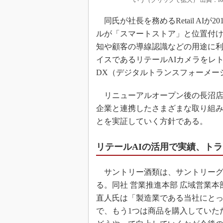
いう（クリックで拡大） 出典：Retai
同氏が社長を務めるRetail AIが
ルが「スマートストア」と位置付
知や顧客の導線認識などの用途に利
イスであるリテールAIカメラをレ
DX（デジタルトランスフォーメー
リニューアルオープン後の長沼店
企業と連携したさまざまな取り組み
とを実証していく方針である。
リテールAIの活用で実績、ト
サントリー酒類は、サントリーグ
る。同社 営業推進本部 広域営業本
直人氏は「製造業である当社にとっ
で、もう1つは商品を購入していた