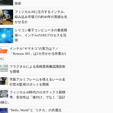
技術
フィジカルAIに注力するインテル、
組み込み市場での約40年の実績を生
かせるか
シリコン量子コンピュータの量産開
発へ、インテルの18Aプロセスを活
用
インテル“ヤマネコ”の実力は？／
「Renesas 365」は3カ月かかる作業が1
分に
フラクタルによる高精度画像認識技術
を開発
市販アルミフレームを使えるレール走
行型AI監視ロボットを開発
フィジカルAI時代のロボティクス新標
準、安全性は「後付け」でなく「設計
の核心」
“Hello, World”と「Lチカ」の共通点