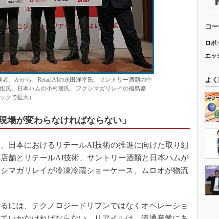
コー
ロボ
エッ
。左から、Retail AIの永田洋幸氏、サントリー酒類の中
よく
也氏、日本ハムの小村勝氏、フクシマガリレイの福島豪
ックで拡大）
現場が変わらなければならない」
は、日本におけるリテールAI技術の推進に向けた取り組
店舗とリテールAI技術、サントリー酒類と日本ハムが
クシマガリレイが冷凍冷蔵ショーケース、ムロオが物流
るには、テクノロジードリブンではなくオペレーショ
っていかなければならない。リアイルは、流通産業にあ