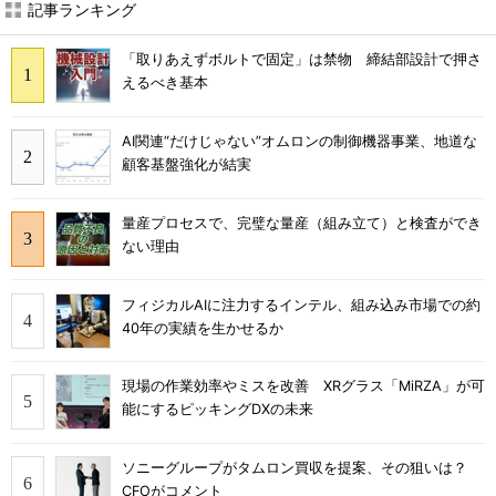
記事ランキング
「取りあえずボルトで固定」は禁物 締結部設計で押さ
えるべき基本
AI関連“だけじゃない”オムロンの制御機器事業、地道な
顧客基盤強化が結実
量産プロセスで、完璧な量産（組み立て）と検査ができ
ない理由
フィジカルAIに注力するインテル、組み込み市場での約
40年の実績を生かせるか
現場の作業効率やミスを改善 XRグラス「MiRZA」が可
能にするピッキングDXの未来
ソニーグループがタムロン買収を提案、その狙いは？
CFOがコメント