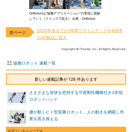
OnRobotは“協働アプリケーション”の実現に貢献
していく（クリックで拡大） 出典：OnRobot
2020年末までの1年間でラインアップを4倍増
の40製品に拡大
Copyright © ITmedia, Inc. All Rights Reserved.
協働ロボット 連載一覧
新しい連載記事が 128 件あります
さまざまな形状を把持する可変剛性機構付き3本指
ロボットハンド
腰が動くヒト型双腕ロボット、人の動きを網羅し作
業を置き換える