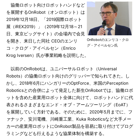
協働ロボット向けロボットハンドなど
を展開するOnRobot（オンロボット）は
2019年12月18日、「2019国際ロボット
展（iREX2019）」（2019年12月18～21
日、東京ビッグサイト）の会場内で会見
OnRobotのエンリコ・クロ
を開き、来日した同社 CEOのエンリ
グ・アイベルセン氏
コ・クログ・アイベルセン（Enrico
Krog Iversen）氏が事業戦略を説明した。
以前のOnRobotは、ユニバーサルロボット（Universal
Robots）の協働ロボット向けのグリッパーで知られてきた。し
かし、2018年6月にハンガリーのOptForce、米国のPerception
Roboticsとの合併によって発足した新生OnRobotでは、協働ロボ
ットを含めた産業用ロボット全体に向けて、ロボットハンドに代
表されるさまざまなエンド・オブ・アームツーリング（EoAT）
を展開していく方針である。そのために、2020年5月までに、フ
ァナック、安川電機、川崎重工業、Kuka Roboticsなど大手メー
カーの産業用ロボットにOnRobot製品を容易に取り付けてプログ
ラミングなども行えるような協業体制を構築する。