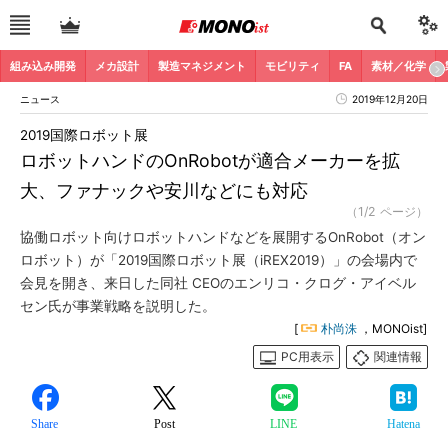
組み込み開発
メカ設計
製造マネジメント
モビリティ
FA
素材／化学
ニュース
2019年12月20日
2019国際ロボット展
ロボットハンドのOnRobotが適合メーカーを拡
大、ファナックや安川などにも対応
（1/2 ページ）
協働ロボット向けロボットハンドなどを展開するOnRobot（オン
ロボット）が「2019国際ロボット展（iREX2019）」の会場内で
会見を開き、来日した同社 CEOのエンリコ・クログ・アイベル
セン氏が事業戦略を説明した。
[
朴尚洙
，MONOist]
PC用表示
関連情報
Share
Post
LINE
Hatena