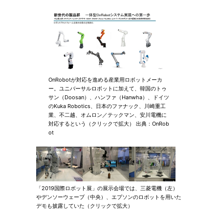
OnRobotが対応を進める産業用ロボットメーカ
ー。ユニバーサルロボットに加えて、韓国のトゥ
サン（Doosan）、ハンファ（Hanwha）、ドイツ
のKuka Robotics、日本のファナック、川崎重工
業、不二越、オムロン／テックマン、安川電機に
対応するという（クリックで拡大） 出典：OnRob
ot
「2019国際ロボット展」の展示会場では、三菱電機（左）
やデンソーウェーブ（中央）、エプソンのロボットを用いた
デモも披露していた（クリックで拡大）