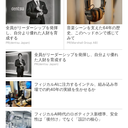
全員がリーダーシップを発揮
音楽シーンを支えた64年の歴
し、自分より優れた人財を育
史、このヘッドホンで感じて
成する
みて
PR(dentsu Japan)
PR(Marshall Group AB)
全員がリーダーシップを発揮し、自分より優れ
た人財を育成する
PR(dentsu Japan)
フィジカルAIに注力するインテル、組み込み市
場での約40年の実績を生かせるか
フィジカルAI時代のロボティクス新標準、安全
性は「後付け」でなく「設計の核心」