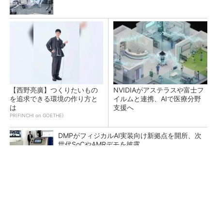
【西野亮廣】つくりたいもの
NVIDIAがアステラスや富士フ
を追求できる環境の作り方と
イルムと連携、AIで医療分野
は
支援へ
PR(FINCHI on GOETHE)
DMPがフィジカルAI実装向け新拠点を開所、次
世代SoCやAMRデモを披露
テスラにおけるギガキャストの基本的な考え方
と方向性【前編】