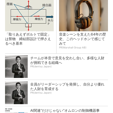
「取りあえずボルトで固定」
音楽シーンを支えた64年の歴
は禁物 締結部設計で押さえ
史、このヘッドホンで感じて
るべき基本
みて
PR(Marshall Group AB)
チームが本音で意見を交わし合い、多様な人財
が挑戦できる組織へ
PR(dentsu Japan)
全員がリーダーシップを発揮し、自分より優れ
た人財を育成する
PR(dentsu Japan)
AI関連“だけじゃない”オムロンの制御機器事