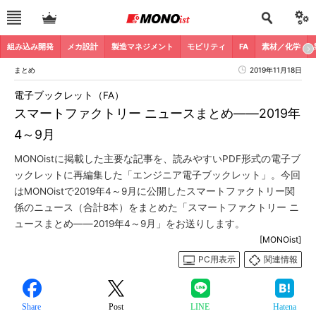
組み込み開発
メカ設計
製造マネジメント
モビリティ
FA
素材／化学
まとめ
2019年11月18日
電子ブックレット（FA）
スマートファクトリー ニュースまとめ――2019年
4～9月
MONOistに掲載した主要な記事を、読みやすいPDF形式の電子ブ
ックレットに再編集した「エンジニア電子ブックレット」。今回
はMONOistで2019年4～9月に公開したスマートファクトリー関
係のニュース（合計8本）をまとめた「スマートファクトリー ニ
ュースまとめ――2019年4～9月」をお送りします。
[MONOist]
PC用表示
関連情報
Share
Post
LINE
Hatena