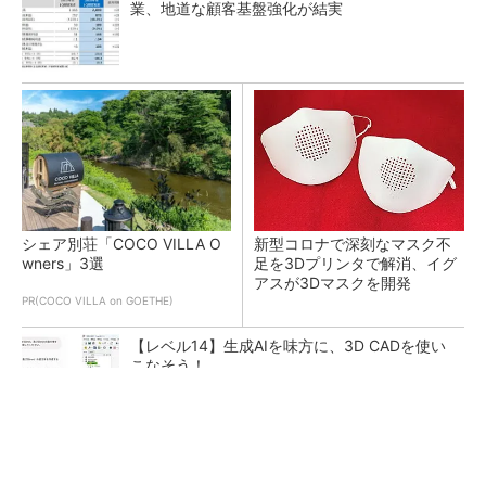
業、地道な顧客基盤強化が結実
シェア別荘「COCO VILLA O
新型コロナで深刻なマスク不
wners」3選
足を3Dプリンタで解消、イグ
アスが3Dマスクを開発
PR(COCO VILLA on GOETHE)
【レベル14】生成AIを味方に、3D CADを使い
こなそう！
令和8年熊本地震による工場への影響まとめ