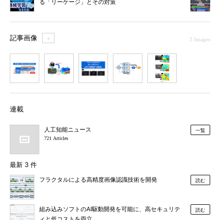
る「リーケージ」とその対策
記事画像
＋
5 Images
1
2
3
4
5
連載
人工知能ニュース
一覧
721 Articles
最新 3 件
フラクタルによる高精度画像認識技術を開発
読む
組み込みソフトのAI駆動開発を可能に、高セキュリテ
読む
ィと低コストを両立