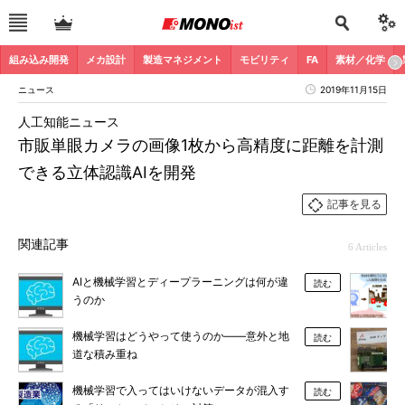
組み込み開発
メカ設計
製造マネジメント
モビリティ
FA
素材／化学
ニュース
2019年11月15日
人工知能ニュース
市販単眼カメラの画像1枚から高精度に距離を計測
できる立体認識AIを開発
記事を見る
関連記事
6 Articles
AIと機械学習とディープラーニングは何が違
読む
うのか
機械学習はどうやって使うのか――意外と地
読む
道な積み重ね
機械学習で入ってはいけないデータが混入す
読む