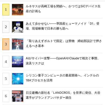
ルネサスが高崎工場を閉鎖へ、かつてはSiCデバイス生
産の計画も
あえて歩かせない――準国産ヒューマノイド「D1」登
場、現場稼働で日本の勝ち筋へ
「取りあえずボルトで固定」は禁物 締結部設計で押さ
えるべき基本
AIがサイバー攻撃――OpenAIやClaudeで相次ぐ事態、
波及リスクは
シリコン量子コンピュータの量産開発へ、インテルの
18Aプロセスを活用
日立建機の新社名「LANDCROS」を世界に発信、大谷
選手がブランドアンバサダー就任