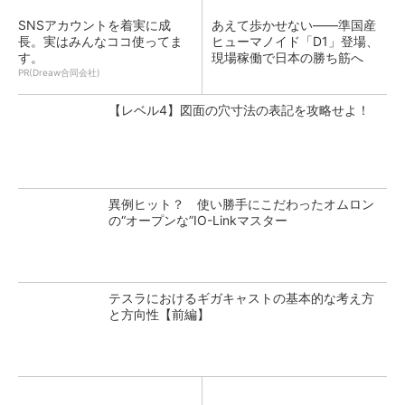
SNSアカウントを着実に成
あえて歩かせない――準国産
長。実はみんなココ使ってま
ヒューマノイド「D1」登場、
す。
現場稼働で日本の勝ち筋へ
PR(Dreaw合同会社)
【レベル4】図面の穴寸法の表記を攻略せよ！
異例ヒット？ 使い勝手にこだわったオムロン
の“オープンな”IO-Linkマスター
テスラにおけるギガキャストの基本的な考え方
と方向性【前編】