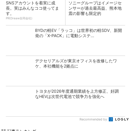
SNSアカウントを着実に成
ソニーグループはイメージセ
長。実はみんなココ使ってま
ンサーが過去最高益、熊本地
す。
震の影響も限定的
PR(Dreaw合同会社)
BYDの軽EV「ラッコ」は世界初の軽SDV、新開
発の「X-PACK」に電動システ...
デクセリアルズが東京オフィスを改修したワ
ケ、本社機能を2拠点に
トヨタが2026年度通期業績を上方修正、好調
なHEVは次世代電池で競争力を強化へ
Recommended by