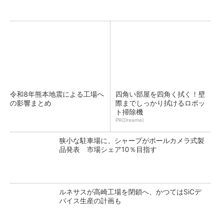
令和8年熊本地震による工場へ
四角い部屋を四角く拭く！壁
の影響まとめ
際までしっかり拭けるロボッ
ト掃除機
PR(Dreame)
狭小な駐車場に、シャープがポールカメラ式製
品発表 市場シェア10％目指す
ルネサスが高崎工場を閉鎖へ、かつてはSiCデ
バイス生産の計画も