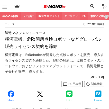
組み込み開発
メカ設計
製造マネジメント
モビリティ
FA
素材／化学
ニュース
2019年11月6日
製造マネジメントニュース
横河電機、危険箇所点検ロボットなどグローバル
販売ライセンス契約を締結
横河電機は、ExRoboticsが開発した点検ロボットを販売、導入す
るライセンス契約を締結した。契約の対象は、点検ロボットのハ
ードウェアおよびソフトウェアプラットフォームで、横河電機と
子会社が販売、導入する。
[MONOist]
PC用表示
関連情報
Share
Post
LINE
Hatena