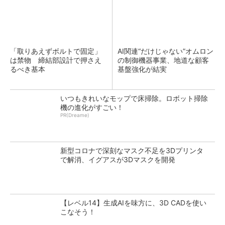
「取りあえずボルトで固定」
AI関連“だけじゃない”オムロン
は禁物 締結部設計で押さえ
の制御機器事業、地道な顧客
るべき基本
基盤強化が結実
いつもきれいなモップで床掃除。ロボット掃除
機の進化がすごい！
PR(Dreame)
新型コロナで深刻なマスク不足を3Dプリンタ
で解消、イグアスが3Dマスクを開発
【レベル14】生成AIを味方に、3D CADを使い
こなそう！