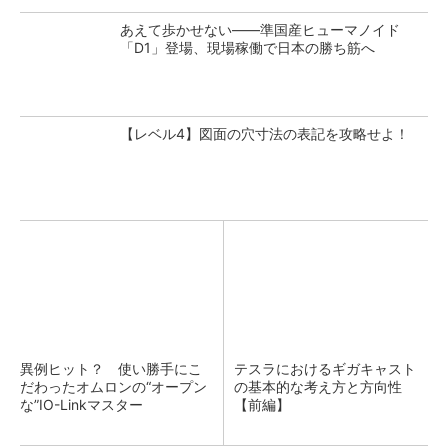
あえて歩かせない――準国産ヒューマノイド
「D1」登場、現場稼働で日本の勝ち筋へ
【レベル4】図面の穴寸法の表記を攻略せよ！
異例ヒット？ 使い勝手にこ
テスラにおけるギガキャスト
だわったオムロンの“オープン
の基本的な考え方と方向性
な”IO-Linkマスター
【前編】