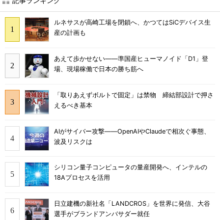
記事ランキング
ルネサスが高崎工場を閉鎖へ、かつてはSiCデバイス生
産の計画も
あえて歩かせない――準国産ヒューマノイド「D1」登
場、現場稼働で日本の勝ち筋へ
「取りあえずボルトで固定」は禁物 締結部設計で押さ
えるべき基本
AIがサイバー攻撃――OpenAIやClaudeで相次ぐ事態、
波及リスクは
シリコン量子コンピュータの量産開発へ、インテルの
18Aプロセスを活用
日立建機の新社名「LANDCROS」を世界に発信、大谷
選手がブランドアンバサダー就任