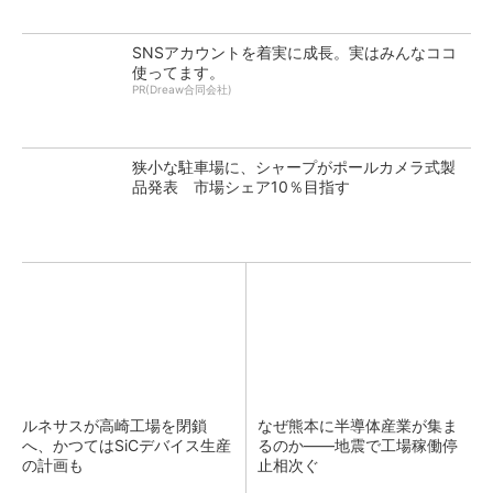
SNSアカウントを着実に成長。実はみんなココ
使ってます。
PR(Dreaw合同会社)
狭小な駐車場に、シャープがポールカメラ式製
品発表 市場シェア10％目指す
ルネサスが高崎工場を閉鎖
なぜ熊本に半導体産業が集ま
へ、かつてはSiCデバイス生産
るのか――地震で工場稼働停
の計画も
止相次ぐ