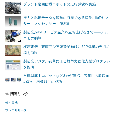
プラント巡回防爆ロボットの走行試験を実施
圧力と温度データを簡単に収集できる産業用IoTセン
サー「スシセンサー」第2弾
製造業がIoTサービス企業を立ち上げるまで――アム
ニモの挑戦
横河電機、東南アジア製造業向けにERP構築の専門組
織を新設
製造業デジタル変革による競争力強化支援プログラム
を提供
自律型海中ロボットなど3台が連携、広範囲の海底面
の3次元画像取得に成功
関連リンク
横河電機
プレスリリース