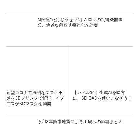
AI関連“だけじゃない”オムロンの制御機器事
業、地道な顧客基盤強化が結実
新型コロナで深刻なマスク不
【レベル14】生成AIを味方
足を3Dプリンタで解消、イグ
に、3D CADを使いこなそう！
アスが3Dマスクを開発
令和8年熊本地震による工場への影響まとめ