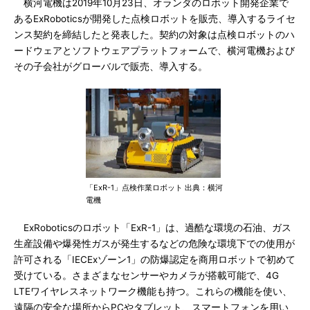
横河電機は2019年10月23日、オランダのロボット開発企業で
あるExRoboticsが開発した点検ロボットを販売、導入するライセ
ンス契約を締結したと発表した。契約の対象は点検ロボットのハ
ードウェアとソフトウェアプラットフォームで、横河電機および
その子会社がグローバルで販売、導入する。
「ExR-1」点検作業ロボット 出典：横河
電機
ExRoboticsのロボット「ExR-1」は、過酷な環境の石油、ガス
生産設備や爆発性ガスが発生するなどの危険な環境下での使用が
許可される「IECExゾーン1」の防爆認定を商用ロボットで初めて
受けている。さまざまなセンサーやカメラが搭載可能で、4G
LTEワイヤレスネットワーク機能も持つ。これらの機能を使い、
遠隔の安全な場所からPCやタブレット、スマートフォンを用い