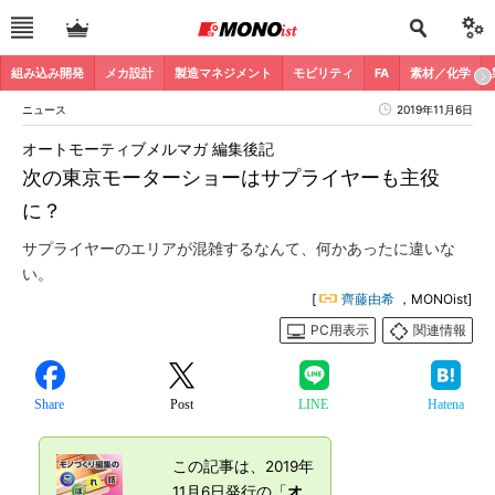
組み込み開発
メカ設計
製造マネジメント
モビリティ
FA
素材／化学
ニュース
2019年11月6日
オートモーティブメルマガ 編集後記
次の東京モーターショーはサプライヤーも主役
に？
サプライヤーのエリアが混雑するなんて、何かあったに違いな
い。
[
齊藤由希
，MONOist]
PC用表示
関連情報
Share
Post
LINE
Hatena
この記事は、2019年
11月6日発行の「
オ