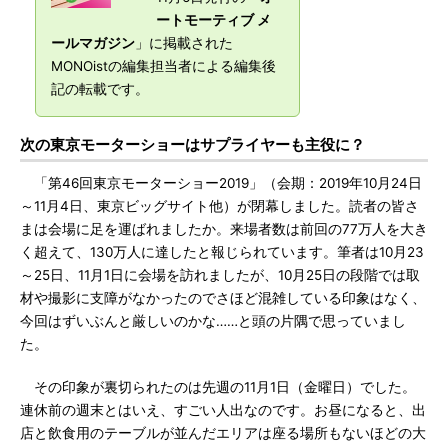
ートモーティブ メ
ールマガジン
」に掲載された
MONOistの編集担当者による編集後
記の転載です。
次の東京モーターショーはサプライヤーも主役に？
「第46回東京モーターショー2019」（会期：2019年10月24日
～11月4日、東京ビッグサイト他）が閉幕しました。読者の皆さ
まは会場に足を運ばれましたか。来場者数は前回の77万人を大き
く超えて、130万人に達したと報じられています。筆者は10月23
～25日、11月1日に会場を訪れましたが、10月25日の段階では取
材や撮影に支障がなかったのでさほど混雑している印象はなく、
今回はずいぶんと厳しいのかな……と頭の片隅で思っていまし
た。
その印象が裏切られたのは先週の11月1日（金曜日）でした。
連休前の週末とはいえ、すごい人出なのです。お昼になると、出
店と飲食用のテーブルが並んだエリアは座る場所もないほどの大