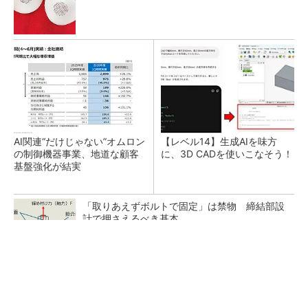
AI関連“だけじゃない”オムロン
【レベル14】生成AIを味方
の制御機器事業、地道な顧客
に、3D CADを使いこなそう！
基盤強化が結実
「取りあえずボルトで固定」は禁物 締結部設
計で押さえるべき基本
狭小な駐車場に、シャープがポールカメラ式製
品発表 市場シェア10％目指す