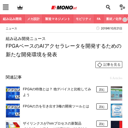
組み込み開発
メカ設計
製造マネジメント
モビリティ
FA
素材／化学
ニュース
2019年10月21日
組み込み開発ニュース
FPGAベースのAIアクセラレータを開発するための
新たな開発環境を発表
記事を見る
関連記事
6 Articles
FPGAの特徴とは？ 他デバイスと比較してみ
読む
よう
FPGAの力を引き出す3種の開発ツールとは
読む
ザイリンクスが7nmプロセスの新製品
読む