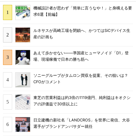
機械設計者が思わず「簡単に言うなや！」と身構える要
求6選【前編】
ルネサスが高崎工場を閉鎖へ、かつてはSiCデバイス生
産の計画も
あえて歩かせない――準国産ヒューマノイド「D1」登
場、現場稼働で日本の勝ち筋へ
ソニーグループがタムロン買収を提案、その狙いは？
CFOがコメント
東芝の営業利益は約3倍の1119億円、純利益はキオクシ
アの評価益で30倍以上に
日立建機の新社名「LANDCROS」を世界に発信、大谷
選手がブランドアンバサダー就任