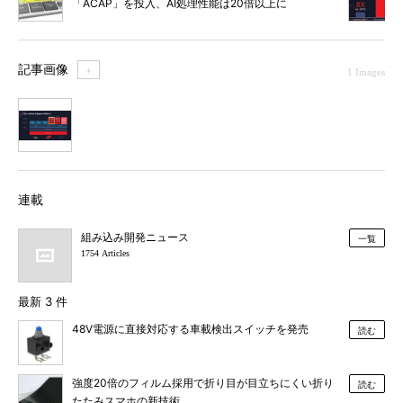
「ACAP」を投入、AI処理性能は20倍以上に
記事画像
＋
1 Images
1
連載
組み込み開発ニュース
一覧
1754 Articles
最新 3 件
48V電源に直接対応する車載検出スイッチを発売
読む
強度20倍のフィルム採用で折り目が目立ちにくい折り
読む
たたみスマホの新技術