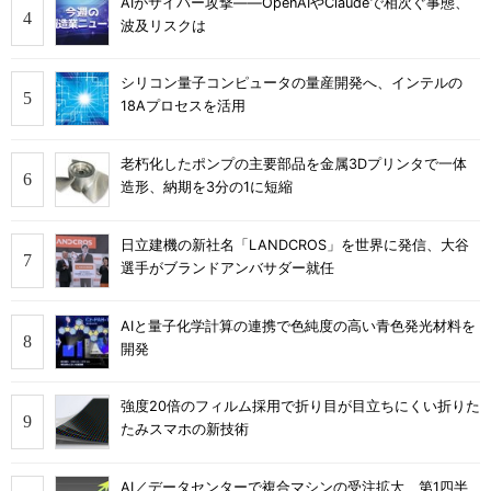
AIがサイバー攻撃――OpenAIやClaudeで相次ぐ事態、
波及リスクは
シリコン量子コンピュータの量産開発へ、インテルの
18Aプロセスを活用
老朽化したポンプの主要部品を金属3Dプリンタで一体
造形、納期を3分の1に短縮
日立建機の新社名「LANDCROS」を世界に発信、大谷
選手がブランドアンバサダー就任
AIと量子化学計算の連携で色純度の高い青色発光材料を
開発
強度20倍のフィルム採用で折り目が目立ちにくい折りた
たみスマホの新技術
AI／データセンターで複合マシンの受注拡大、第1四半