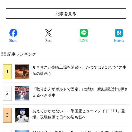
記事を見る
Share
Post
LINE
Hatena
記事ランキング
ルネサスが高崎工場を閉鎖へ、かつてはSiCデバイス生
産の計画も
「取りあえずボルトで固定」は禁物 締結部設計で押さ
えるべき基本
あえて歩かせない――準国産ヒューマノイド「D1」登
場、現場稼働で日本の勝ち筋へ