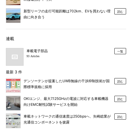
新型リーフの走行可能距離は702km、EVを買わない理
読む
由に向き合う
連載
車載電子部品
一覧
93 Articles
最新 3 件
デンソーテンが提案したUWB無線の干渉抑制技術が国
読む
際標準規格に採用
OKIエンジ、最大7.125GHzの電波に対応する車載機器
読む
向けEMC耐性試験サービスを開始
車載ネットワークの通信速度は25Gbpsへ、矢崎総業が
読む
光通信コンポーネントを披露