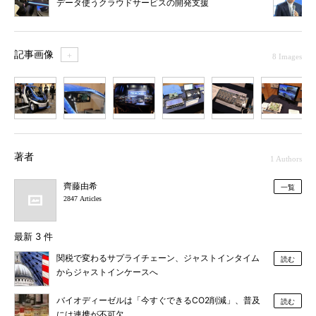
データ使うクラウドサービスの開発支援
記事画像
＋
8 Images
1
2
3
4
5
6
7
著者
1 Authors
齊藤由希
一覧
2847 Articles
最新 3 件
関税で変わるサプライチェーン、ジャストインタイム
読む
からジャストインケースへ
バイオディーゼルは「今すぐできるCO2削減」、普及
読む
には連携が不可欠