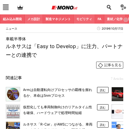
組み込み開発
メカ設計
製造マネジメント
モビリティ
FA
素材／化学
ニュース
2019年10月17日
車載半導体
ルネサスは「Easy to Develop」に注力、パートナ
ーとの連携で
記事を見る
関連記事
7 Articles
Armは自動運転向けプロセッサの覇権を握れ
読む
るか、本命は5nmプロセス
仮想化しても車両制御向けのリアルタイム性
読む
を確保、ハードウェアで処理時間短縮
ルネサス「R-Car」がAWSにつながる、車両
読む