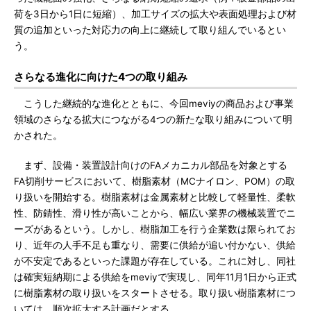
荷を3日から1日に短縮）、加工サイズの拡大や表面処理および材
質の追加といった対応力の向上に継続して取り組んでいるとい
う。
さらなる進化に向けた4つの取り組み
こうした継続的な進化とともに、今回meviyの商品および事業
領域のさらなる拡大につながる4つの新たな取り組みについて明
かされた。
まず、設備・装置設計向けのFAメカニカル部品を対象とする
FA切削サービスにおいて、樹脂素材（MCナイロン、POM）の取
り扱いを開始する。樹脂素材は金属素材と比較して軽量性、柔軟
性、防錆性、滑り性が高いことから、幅広い業界の機械装置でニ
ーズがあるという。しかし、樹脂加工を行う企業数は限られてお
り、近年の人手不足も重なり、需要に供給が追い付かない、供給
が不安定であるといった課題が存在している。これに対し、同社
は確実短納期による供給をmeviyで実現し、同年11月1日から正式
に樹脂素材の取り扱いをスタートさせる。取り扱い樹脂素材につ
いては、順次拡大する計画だとする。