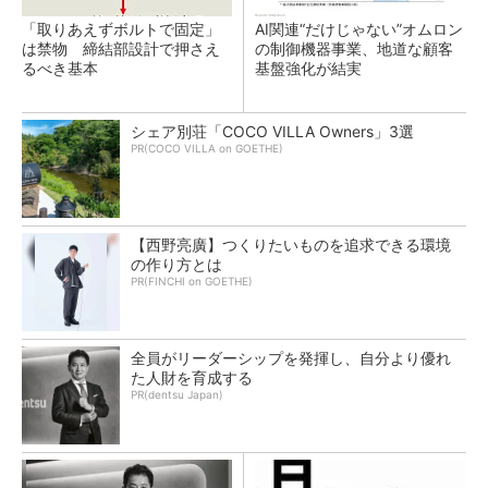
「取りあえずボルトで固定」
AI関連“だけじゃない”オムロン
は禁物 締結部設計で押さえ
の制御機器事業、地道な顧客
るべき基本
基盤強化が結実
シェア別荘「COCO VILLA Owners」3選
PR(COCO VILLA on GOETHE)
【西野亮廣】つくりたいものを追求できる環境
の作り方とは
PR(FINCHI on GOETHE)
全員がリーダーシップを発揮し、自分より優れ
た人財を育成する
PR(dentsu Japan)