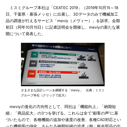
ミスミグループ本社は「CEATEC 2019」（2019年10月15～18
日、千葉県・幕張メッセ）に出展し、3Dデータのみで機械加工
品の調達が行えるサービス「meviy（メヴィー）」を訴求。会期
初日（同年10月15日）に記者説明会を開催し、meviyの新たな展
開について発表した。
さまざまな設計シーンを網羅する「meviy」 出典：ミスミ
グループ本社（クリックで拡大）
meviyの進化の方向性として、同社は「機能向上」「納期短
縮」「商品拡大」の3つを挙げる。これらは全て“顧客の声”に基
づいたもので、各種機能の追加や速度の改善、各種CAD対応とい
った機能面の強化、さらなる納期短縮の追求（例：板金部品の出