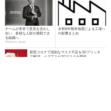
チームが本音で意見を交わし
令和8年熊本地震による工場へ
合い、多様な人財が挑戦でき
の影響まとめ
る組織へ
PR(dentsu Japan)
新型コロナで深刻なマスク不足を3Dプリンタ
で解消、イグアスが3Dマスクを開発
【レベル14】生成AIを味方に、3D CADを使い
こなそう！
狭小な駐車場に、シャープがポールカメラ式製
品発表 市場シェア10％目指す