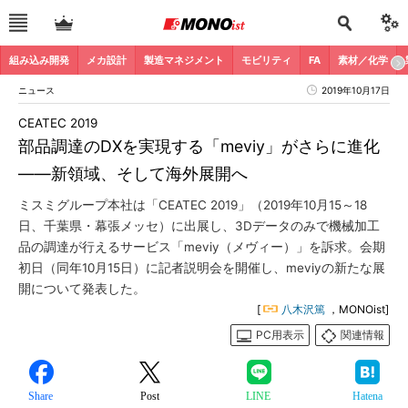
組み込み開発
メカ設計
製造マネジメント
モビリティ
FA
素材／化学
ニュース
2019年10月17日
CEATEC 2019
部品調達のDXを実現する「meviy」がさらに進化
――新領域、そして海外展開へ
ミスミグループ本社は「CEATEC 2019」（2019年10月15～18
日、千葉県・幕張メッセ）に出展し、3Dデータのみで機械加工
品の調達が行えるサービス「meviy（メヴィー）」を訴求。会期
初日（同年10月15日）に記者説明会を開催し、meviyの新たな展
開について発表した。
[
八木沢篤
，MONOist]
PC用表示
関連情報
Share
Post
LINE
Hatena