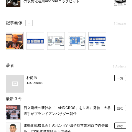
の仮想化活用Androidコックピット
記事画像
＋
5 Images
1
2
3
4
5
著者
1 Authors
朴尚洙
一覧
4737 Articles
最新 3 件
日立建機の新社名「LANDCROS」を世界に発信、大谷
読む
選手がブランドアンバサダー就任
電動化戦略見直しのホンダが四半期営業利益で過去最
読む
高、2026年度業績も上方修正