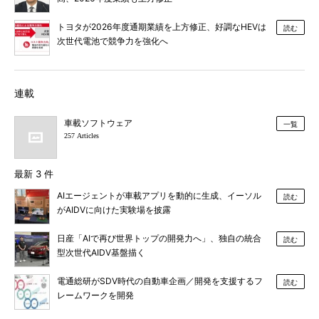
トヨタが2026年度通期業績を上方修正、好調なHEVは
読む
次世代電池で競争力を強化へ
連載
車載ソフトウェア
一覧
257 Articles
最新 3 件
AIエージェントが車載アプリを動的に生成、イーソル
読む
がAIDVに向けた実験場を披露
日産「AIで再び世界トップの開発力へ」、独自の統合
読む
型次世代AIDV基盤描く
電通総研がSDV時代の自動車企画／開発を支援するフ
読む
レームワークを開発