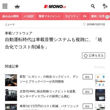
組み込み開発
メカ設計
製造マネジメント
モビリティ
FA
素材／化学
ニュース
2019年10月11日
車載ソフトウェア
自動運転時代は車載音響システムも複雑に、「統
合化でコスト削減を」
記事を見る
関連記事
6 Articles
新型「レガシィ」の統合コックピット、デン
読む
ソーとブラックベリーが共同開発
次世代HMIに統合制御コックピットを提案、
読む
センターディスプレイの採用にも挑む
車両1台で2万円のコスト削減、パナソニック
読む