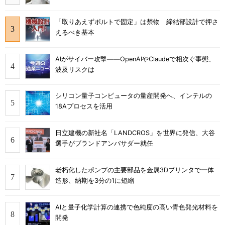
「取りあえずボルトで固定」は禁物 締結部設計で押さ
えるべき基本
AIがサイバー攻撃――OpenAIやClaudeで相次ぐ事態、
波及リスクは
シリコン量子コンピュータの量産開発へ、インテルの
18Aプロセスを活用
日立建機の新社名「LANDCROS」を世界に発信、大谷
選手がブランドアンバサダー就任
老朽化したポンプの主要部品を金属3Dプリンタで一体
造形、納期を3分の1に短縮
AIと量子化学計算の連携で色純度の高い青色発光材料を
開発