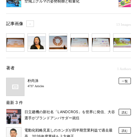
空飛ぶクルマの姿勢制御と軽量化
記事画像
＋
13 Images
1
2
3
4
5
6
7
著者
1 Authors
朴尚洙
一覧
4737 Articles
最新 3 件
日立建機の新社名「LANDCROS」を世界に発信、大谷
読む
選手がブランドアンバサダー就任
電動化戦略見直しのホンダが四半期営業利益で過去最
読む
高、2026年度業績も上方修正