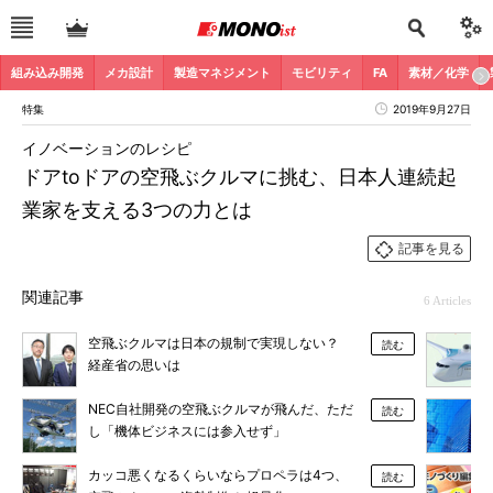
組み込み開発
メカ設計
製造マネジメント
モビリティ
FA
素材／化学
特集
2019年9月27日
イノベーションのレシピ
ドアtoドアの空飛ぶクルマに挑む、日本人連続起
業家を支える3つの力とは
記事を見る
関連記事
6 Articles
空飛ぶクルマは日本の規制で実現しない？
読む
経産省の思いは
NEC自社開発の空飛ぶクルマが飛んだ、ただ
読む
し「機体ビジネスには参入せず」
カッコ悪くなるくらいならプロペラは4つ、
読む