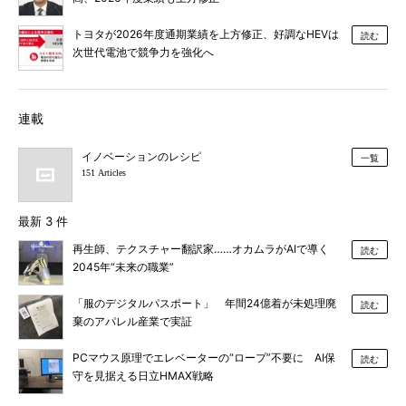
トヨタが2026年度通期業績を上方修正、好調なHEVは
読む
次世代電池で競争力を強化へ
連載
イノベーションのレシピ
一覧
151 Articles
最新 3 件
再生師、テクスチャー翻訳家……オカムラがAIで導く
読む
2045年“未来の職業”
「服のデジタルパスポート」 年間24億着が未処理廃
読む
棄のアパレル産業で実証
PCマウス原理でエレベーターの“ロープ”不要に AI保
読む
守を見据える日立HMAX戦略