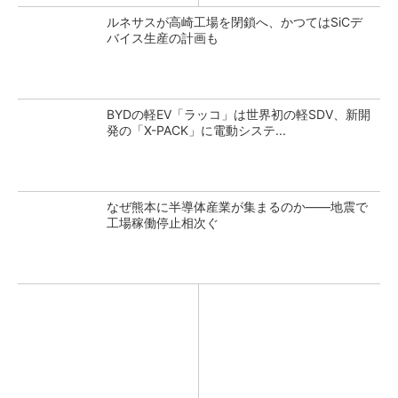
ルネサスが高崎工場を閉鎖へ、かつてはSiCデ
バイス生産の計画も
BYDの軽EV「ラッコ」は世界初の軽SDV、新開
発の「X-PACK」に電動システ...
なぜ熊本に半導体産業が集まるのか――地震で
工場稼働停止相次ぐ