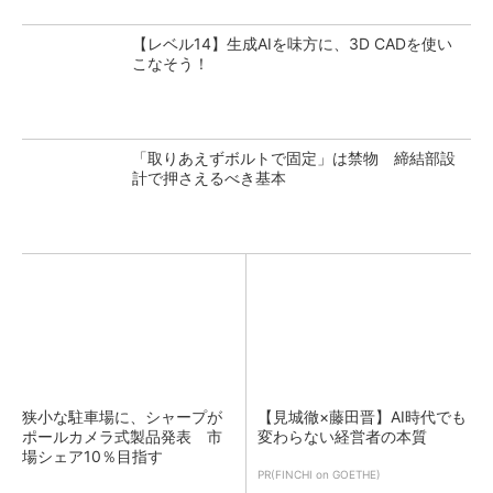
【レベル14】生成AIを味方に、3D CADを使い
こなそう！
「取りあえずボルトで固定」は禁物 締結部設
計で押さえるべき基本
狭小な駐車場に、シャープが
【見城徹×藤田晋】AI時代でも
ポールカメラ式製品発表 市
変わらない経営者の本質
場シェア10％目指す
PR(FINCHI on GOETHE)