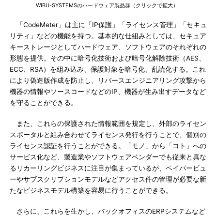
WIBU-SYSTEMSのハードウェア製品群（クリックで拡大）
「CodeMeter」は主に「IP保護」「ライセンス管理」「セキュ
リティ」などの機能を持つ。基本的な仕組みとしては、セキュア
キーストレージとしてハードウェア、ソフトウェアのそれぞれの
形態を提供。その中に暗号化技術および暗号化解除技術（AES、
ECC、RSA）を組み込み、保護対象を暗号化、乱読化する。これ
により偽造版作成を防止し、リバースエンジニアリング攻撃から
機器の情報やソースコードなどのIP、機器が生み出すデータなど
を守ることができる。
また、これらの保護された情報範囲を規定し、外部のライセン
スポータルと組み合わせてライセンス発行を行うことで、個別の
ライセンス認証を行うことができる。「モノ」から「コト」への
サービス化など、製造業やソフトウェアベンダーでも従来と異な
るリカーリングビジネスに注目が集まっているが、ペイパービュ
ーやサブスクリプションモデルなどアクセス件の管理が必要な新
たなビジネスモデル構築を容易に行うことができる。
さらに、これらを生かし、バックオフィスのERPシステムなど