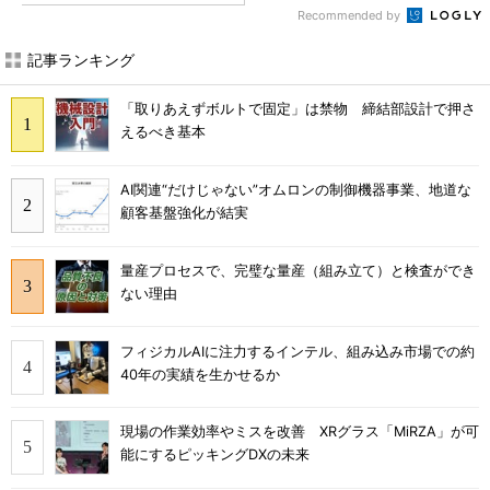
Recommended by
記事ランキング
「取りあえずボルトで固定」は禁物 締結部設計で押さ
えるべき基本
AI関連“だけじゃない”オムロンの制御機器事業、地道な
顧客基盤強化が結実
量産プロセスで、完璧な量産（組み立て）と検査ができ
ない理由
フィジカルAIに注力するインテル、組み込み市場での約
40年の実績を生かせるか
現場の作業効率やミスを改善 XRグラス「MiRZA」が可
能にするピッキングDXの未来