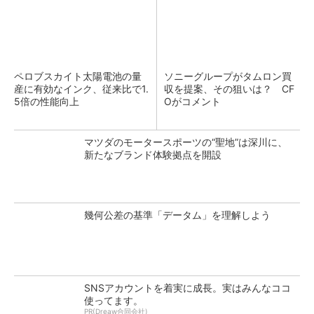
ペロブスカイト太陽電池の量
ソニーグループがタムロン買
産に有効なインク、従来比で1.
収を提案、その狙いは？ CF
5倍の性能向上
Oがコメント
マツダのモータースポーツの“聖地”は深川に、
新たなブランド体験拠点を開設
幾何公差の基準「データム」を理解しよう
SNSアカウントを着実に成長。実はみんなココ
使ってます。
PR(Dreaw合同会社)