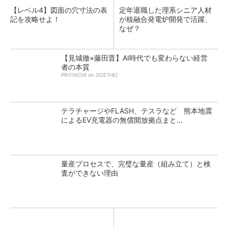
【レベル4】図面の穴寸法の表
定年退職した理系シニア人材
記を攻略せよ！
が核融合発電炉開発で活躍、
なぜ？
【見城徹×藤田晋】AI時代でも変わらない経営
者の本質
PR(FINCHI on GOETHE)
テラチャージやFLASH、テスラなど 熊本地震
によるEV充電器の無償開放拠点まと...
量産プロセスで、完璧な量産（組み立て）と検
査ができない理由