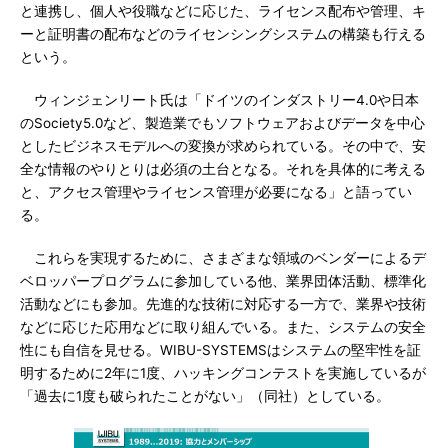
と連携し、個人や役職などに応じた、ライセンス配布や管理、キ
ーと証明書の配布などのライセンシングシステムの構築も行える
という。
ウィンジェンリート氏は「ドイツのインダストリー4.0や日本
のSociety5.0など、製造業でもソフトウェアおよびデータを中心
としたビジネスモデルへの変換が求められている。その中で、安
全な情報のやりとりは必須の土台となる。それを具体的に考える
と、アクセス管理やライセンス管理が必要になる」と語ってい
る。
これらを実現するために、さまざまな領域のベンダーによるデ
ベロッパープログラムに参加している他、業界団体活動、標準化
活動などにも参加。先進的な技術に対応する一方で、業界や技術
などに応じた応用などに取り組んでいる。また、システムの安全
性にも自信を見せる。WIBU-SYSTEMSはシステムの堅牢性を証
明するために2年に1度、ハッキングコンテストを実施しているが
「過去に1度も破られたことがない」（同社）としている。