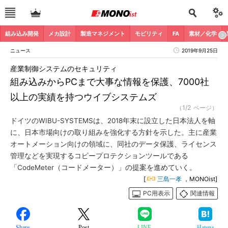
組み込み開発
メカ設計
製造マネジメント
モビリティ
FA
素材／化学
ニュース
2019年9月25日
産業制御システムのセキュリティ
組み込みからPCまで大事な情報を保護、7000社
以上の実績を持つウイブシステムズ
（1/2 ページ）
ドイツのWIBU-SYSTEMSは、2018年末に設立した日本法人を軸
に、日本市場向けの取り組みを強化する方針を示した。主に産業
オートメーション向けの領域に、同社のデータ保護、ライセンス
管理などを実現するコピープロテクションツールである
「CodeMeter（コードメーター）」の提案を進めていく。
[
三島一孝
，MONOist]
PC用表示
関連情報
Share
Post
LINE
Hatena