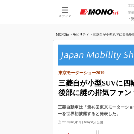
工
産
メディア
脱
つながる技術
AI×技術
MONOist
>
モビリティ
>
三菱自が小型SUVに四輪駆動
つながる工場
AI×設備
つながるサービ
Physical
東京モーターショー2019
三菱自が小型SUVに四
後部に謎の排気ファン
三菱自動車は「第46回東京モーターショ
ーを世界初披露すると発表した。
2019年09月19日 06時30分 公開