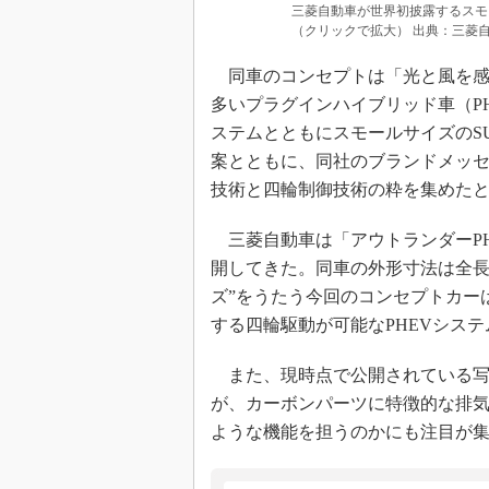
三菱自動車が世界初披露するスモ
（クリックで拡大） 出典：三菱
同車のコンセプトは「光と風を感
多いプラグインハイブリッド車（P
ステムとともにスモールサイズのSU
案とともに、同社のブランドメッセージ“D
技術と四輪制御技術の粋を集めた
三菱自動車は「アウトランダーPH
開してきた。同車の外形寸法は全長469
ズ”をうたう今回のコンセプトカー
する四輪駆動が可能なPHEVシス
また、現時点で公開されている写
が、カーボンパーツに特徴的な排
ような機能を担うのかにも注目が