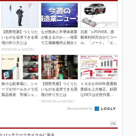
【西野亮廣】つくりた
なぜ熊本に半導体産業
日産「e-POWER」搭
いものを追求できる環
が集まるのか――地震
載車約60万台がリコー
境の作り方とは
で工場稼働停止相次ぐ
ル、「ノート」「エク
ストレイル」な...
PR(FINCHI on GOETHE)
狭小な駐車場に、シャ
【西野亮廣】つくりた
トヨタが2026年度通期
ープがポールカメラ式
いものを追求できる環
業績を上方修正、好調
製品発表 市場シェア
境の作り方とは
なHEVは次世代電池
10％目指す
で競争力を強化へ
PR(FINCHI on GOETHE)
Recommended by
PR
造とバッテリーリサイクルに迫る