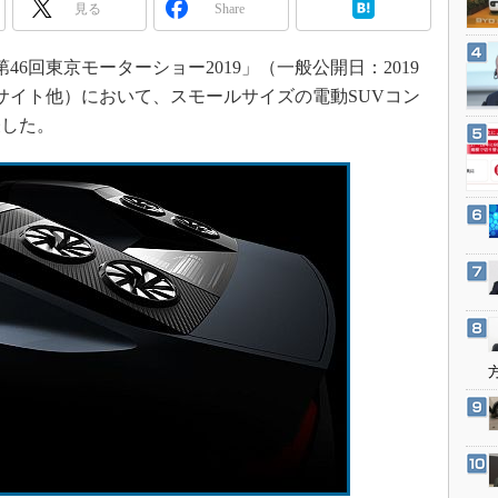
3Dプリンタ
見る
Share
産業オープンネット展
デジタルツインとCAE
第46回東京モーターショー2019」（一般公開日：2019
S＆OP
ッグサイト他）において、スモールサイズの電動SUVコン
インダストリー4.0
表した。
イノベーション
製造業ビッグデータ
メイドインジャパン
植物工場
知財マネジメント
海外生産
グローバル設計・開発
制御セキュリティ
新型コロナへの対応