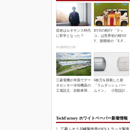
芸術はルネサンス時代
BYDの軽EV「ラッ
に哲学となった？
コ」は世界初の軽SD
V、新開発の「X-PAC
K」に電動システ...
PR(國學院大學)
三菱電機が米国でデー
6枚刃を搭載した新
タセンター冷却機器の
「ラムダッシュ パー
工場設立、自動車用電
ムイン」 小型設計と
装品工場を改修
意匠性をさらに追求
TechFactory ホワイトペーパー新着情報
三菱ふそう川崎製作所のEVトラック製