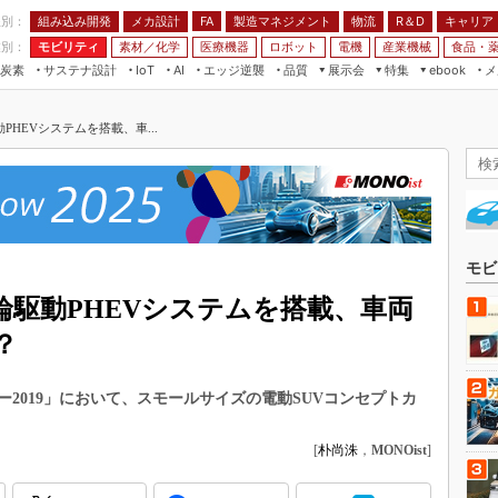
程別：
組み込み開発
メカ設計
製造マネジメント
物流
R＆D
キャリア
FA
業別：
モビリティ
素材／化学
医療機器
ロボット
電機
産業機械
食品・
炭素
サステナ設計
エッジ逆襲
品質
展示会
特集
メ
IoT
AI
ebook
伝承
組み込み開発
CEATEC
読者調査まとめ
編集後記
PHEVシステムを搭載、車...
JIMTOF
保全
メカ設計
つながるクルマ
組込み/エッジ コンピューティング
ス
 AI
製造マネジメント
5G
展＆IoT/5Gソリューション展
VR／AR
FA
IIFES
モビリティ
フィールドサービス
国際ロボット展
素材／化学
FPGA
モビ
ジャパンモビリティショー
組み込み画像技術
輪駆動PHEVシステムを搭載、車両
TECHNO-FRONTIER
組み込みモデリング
？
人テク展
Windows Embedded
スマート工場EXPO
ー2019」において、スモールサイズの電動SUVコンセプトカ
車載ソフト開発
EdgeTech+
ISO26262
[
朴尚洙
，
MONOist
]
日本ものづくりワールド
無償設計ツール
AUTOMOTIVE WORLD