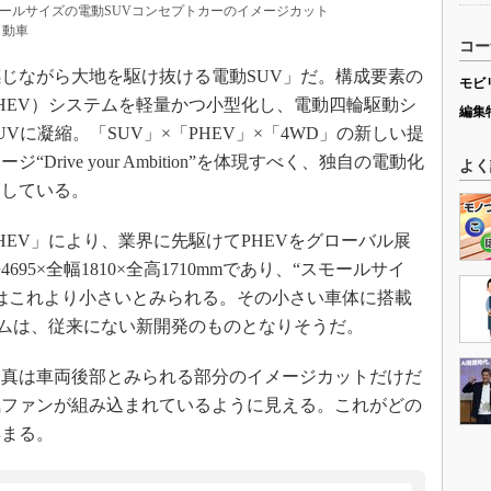
ールサイズの電動SUVコンセプトカーのイメージカット
自動車
コー
じながら大地を駆け抜ける電動SUV」だ。構成要素の
モビ
HEV）システムを軽量かつ小型化し、電動四輪駆動シ
編集
Vに凝縮。「SUV」×「PHEV」×「4WD」の新しい提
rive your Ambition”を体現すべく、独自の電動化
よく
としている。
EV」により、業界に先駆けてPHEVをグローバル展
5×全幅1810×全高1710mmであり、“スモールサイ
はこれより小さいとみられる。その小さい車体に搭載
テムは、従来にない新開発のものとなりそうだ。
真は車両後部とみられる部分のイメージカットだけだ
気ファンが組み込まれているように見える。これがどの
集まる。