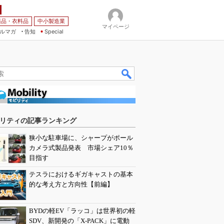
薬品・衣料品
中小製造業
マイページ
ルマガ
告知
Special
リティの記事ランキング
狭小な駐車場に、シャープがポール
カメラ式製品発表 市場シェア10％
目指す
テスラにおけるギガキャストの基本
的な考え方と方向性【前編】
BYDの軽EV「ラッコ」は世界初の軽
SDV、新開発の「X-PACK」に電動