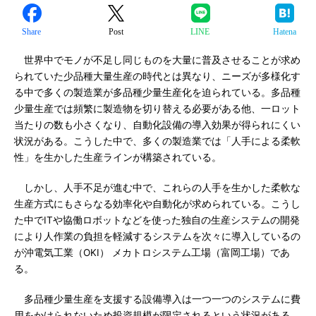
Share
Post
LINE
Hatena
世界中でモノが不足し同じものを大量に普及させることが求め
られていた少品種大量生産の時代とは異なり、ニーズが多様化す
る中で多くの製造業が多品種少量生産化を迫られている。多品種
少量生産では頻繁に製造物を切り替える必要がある他、一ロット
当たりの数も小さくなり、自動化設備の導入効果が得られにくい
状況がある。こうした中で、多くの製造業では「人手による柔軟
性」を生かした生産ラインが構築されている。
しかし、人手不足が進む中で、これらの人手を生かした柔軟な
生産方式にもさらなる効率化や自動化が求められている。こうし
た中でITや協働ロボットなどを使った独自の生産システムの開発
により人作業の負担を軽減するシステムを次々に導入しているの
が沖電気工業（OKI） メカトロシステム工場（富岡工場）であ
る。
多品種少量生産を支援する設備導入は一つ一つのシステムに費
用をかけられないため投資規模が限定されるという状況がある