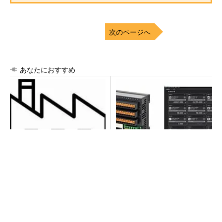
次のページへ
あなたにおすすめ
令和8年熊本地震による工場へ
異例ヒット？ 使い勝手にこ
の影響まとめ
だわったオムロンの“オープン
な”IO-Linkマスター
シェア別荘「COCO VILLA Owners」3選
PR(COCO VILLA on GOETHE)