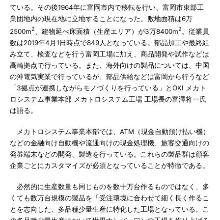
ている。その後1964年に富岡市内で移転を行い、富岡市東部工
業団地内の現在地に立地することになった。敷地面積は6万
2
2
2500m
、建物延べ床面積（生産エリア）が3万8400m
。従業員
数は2019年4月1日時点で849人となっている。部品加工や最終組
み立て、検査などを行う富岡工場に加え、商品開発や試作などは
高崎拠点で行っている。また、海外向けの製品については、中国
の沖電気実業で行っているが、部品供給などは富岡から行うなど
「3拠点が連携しながらモノづくりを行っている」とOKI メカト
ロシステム事業本部 メカトロシステム工場 工場長の富澤将一氏
は語る。
メカトロシステム事業本部では、ATM（現金自動預け払い機）
などの金融向け自動機や流通向けの現金処理機、旅客交通向けの
発券端末などの開発、製造を行っている。これらの製品群は顧客
企業ごとにカスタマイズが必須となっていることが特徴である。
必然的に生産数量も同じものを数十万台作るものではなく、多
くても数万台規模の製品を「受注環境に合わせて細く長く作るこ
とを志向した、多品種少量生産に特化した工場となっている。こ