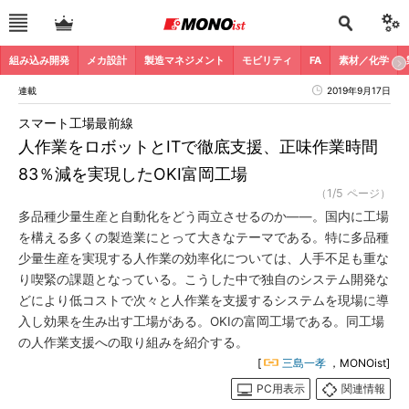
組み込み開発
メカ設計
製造マネジメント
モビリティ
FA
素材／化学
連載
2019年9月17日
スマート工場最前線
人作業をロボットとITで徹底支援、正味作業時間
83％減を実現したOKI富岡工場
（1/5 ページ）
多品種少量生産と自動化をどう両立させるのか――。国内に工場
を構える多くの製造業にとって大きなテーマである。特に多品種
少量生産を実現する人作業の効率化については、人手不足も重な
り喫緊の課題となっている。こうした中で独自のシステム開発な
どにより低コストで次々と人作業を支援するシステムを現場に導
入し効果を生み出す工場がある。OKIの富岡工場である。同工場
の人作業支援への取り組みを紹介する。
[
三島一孝
，MONOist]
PC用表示
関連情報