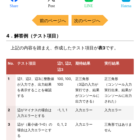
Share
Post
LINE
Hatena
前のページへ
次のページへ
4．解答例（テスト項目）
上記の内容を踏まえ、作成したテスト項目が
表3
です。
No.
テスト項目
辺1, 辺2,
期待結果
実行結果
辺3
1
辺1、辺2、辺3に整数値
100, 100,
正三角形
正三角形
が入力でき、出力結果
100
（3辺の入力が
（コンソール入力
を表示することを確認
実行でき、結果
実行出来、結果が
する
がコンソールに
コンソールに出力
出力できる）
された）
2
辺がマイナスの場合は
-1, 1, 1
入力エラー
入力エラー
入力エラーとする
3
辺が（最小値-1=0）の
0, 1, 2
入力エラー
三角形ではありま
場合は入力エラーとす
せん
る