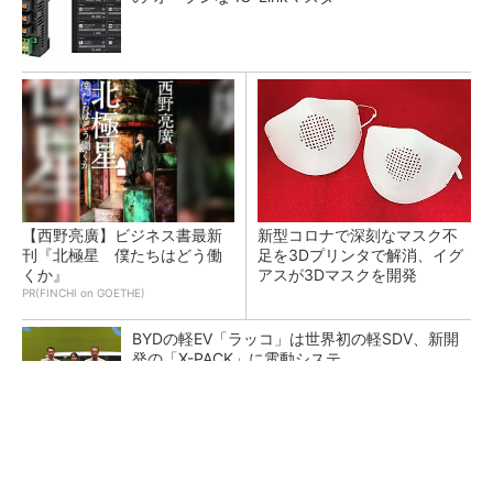
【西野亮廣】ビジネス書最新
新型コロナで深刻なマスク不
刊『北極星 僕たちはどう働
足を3Dプリンタで解消、イグ
くか』
アスが3Dマスクを開発
PR(FINCHI on GOETHE)
BYDの軽EV「ラッコ」は世界初の軽SDV、新開
発の「X-PACK」に電動システ...
ペロブスカイト太陽電池の量産に有効なイン
ク、従来比で1.5倍の性能向上