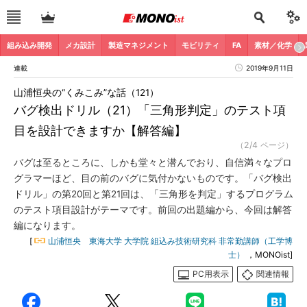
組み込み開発
メカ設計
製造マネジメント
モビリティ
FA
素材／化学
連載
2019年9月11日
山浦恒央の“くみこみ”な話（121）
バグ検出ドリル（21）「三角形判定」のテスト項
目を設計できますか【解答編】
（2/4 ページ）
バグは至るところに、しかも堂々と潜んでおり、自信満々なプロ
グラマーほど、目の前のバグに気付かないものです。「バグ検出
ドリル」の第20回と第21回は、「三角形を判定」するプログラム
のテスト項目設計がテーマです。前回の出題編から、今回は解答
編になります。
[
山浦恒央 東海大学 大学院 組込み技術研究科 非常勤講師（工学博
士）
，MONOist]
PC用表示
関連情報