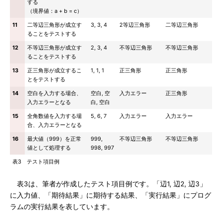
する
（境界値：a + b = c）
11
二等辺三角形が成立す
3, 3, 4
2等辺三角形
二等辺三角形
ることをテストする
12
不等辺三角形が成立す
2, 3, 4
不等辺三角形
不等辺三角形
ることをテストする
13
正三角形が成立するこ
1, 1, 1
正三角形
正三角形
とをテストする
14
空白を入力する場合、
空白, 空
入力エラー
正三角形
入力エラーとなる
白, 空白
15
全角数値を入力する場
5, 6, 7
入力エラー
入力エラー
合、入力エラーとなる
16
最大値（999）を正常
999,
不等辺三角形
不等辺三角形
値として処理する
998, 997
表3 テスト項目例
表3は、筆者が作成したテスト項目例です。「辺1, 辺2, 辺3」
に入力値、「期待結果」に期待する結果、「実行結果」にプログ
ラムの実行結果を表しています。