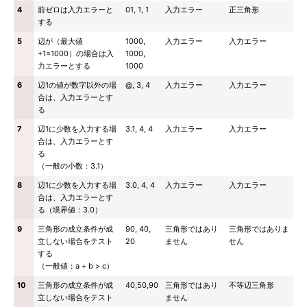
4
前ゼロは入力エラーと
01, 1, 1
入力エラー
正三角形
する
5
辺が（最大値
1000,
入力エラー
入力エラー
+1=1000）の場合は入
1000,
力エラーとする
1000
6
辺1の値が数字以外の場
@, 3, 4
入力エラー
入力エラー
合は、入力エラーとす
る
7
辺1に少数を入力する場
3.1, 4, 4
入力エラー
入力エラー
合は、入力エラーとす
る
（一般の小数：3.1）
8
辺1に少数を入力する場
3.0, 4, 4
入力エラー
入力エラー
合は、入力エラーとす
る（境界値：3.0）
9
三角形の成立条件が成
90, 40,
三角形ではあり
三角形ではありま
立しない場合をテスト
20
ません
せん
する
（一般値：a + b > c）
10
三角形の成立条件が成
40,50,90
三角形ではあり
不等辺三角形
立しない場合をテスト
ません