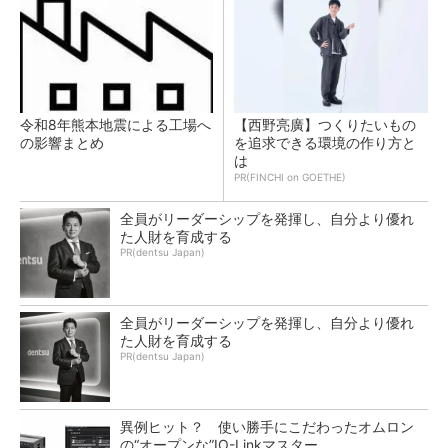
令和8年熊本地震による工場へ
【西野亮廣】つくりたいもの
の影響まとめ
を追求できる環境の作り方と
は
PR(FINCHI on GOETHE)
全員がリーダーシップを発揮し、自分より優れ
た人財を育成する
PR(dentsu Japan)
全員がリーダーシップを発揮し、自分より優れ
た人財を育成する
PR(dentsu Japan)
異例ヒット？ 使い勝手にこだわったオムロン
の“オープンな”IO-Linkマスター