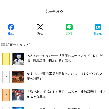
記事を見る
Share
Post
LINE
Hatena
記事ランキング
あえて歩かせない――準国産ヒューマノイド「D1」登
場、現場稼働で日本の勝ち筋へ
ルネサスが高崎工場を閉鎖へ、かつてはSiCデバイス生
産の計画も
「取りあえずボルトで固定」は禁物 締結部設計で押さ
えるべき基本