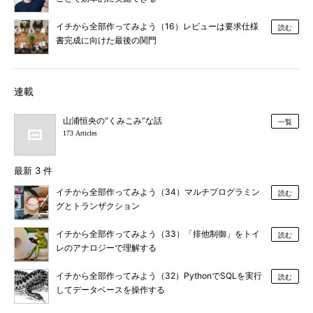
イチから全部作ってみよう（16）レビューは要求仕様
読む
書完成に向けた最後の関門
連載
山浦恒央の“くみこみ”な話
一覧
173 Articles
最新 3 件
イチから全部作ってみよう（34）マルチプログラミン
読む
グとトランザクション
イチから全部作ってみよう（33）「排他制御」をトイ
読む
レのアナロジーで理解する
イチから全部作ってみよう（32）PythonでSQLを実行
読む
してデータベースを操作する