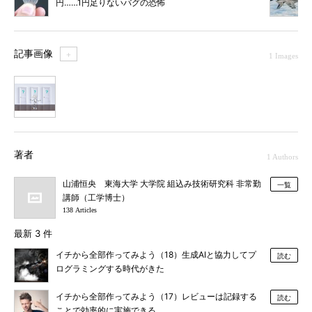
円……1円足りないバグの恐怖
記事画像
＋
1 Images
1
著者
1 Authors
山浦恒央 東海大学 大学院 組込み技術研究科 非常勤
一覧
講師（工学博士）
138 Articles
最新 3 件
イチから全部作ってみよう（18）生成AIと協力してプ
読む
ログラミングする時代がきた
イチから全部作ってみよう（17）レビューは記録する
読む
ことで効率的に実施できる