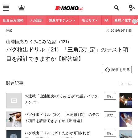
組み込み開発
メカ設計
製造マネジメント
モビリティ
FA
素材／化学
連載
2019年9月11日
山浦恒央の“くみこみ”な話（121）
バグ検出ドリル（21）「三角形判定」のテスト項
目を設計できますか【解答編】
記事を見る
関連記事
6 Articles
≫連載「山浦恒央の“くみこみ”な話」バック
読む
ナンバー
バグ検出ドリル（20）「三角形判定」のテス
読む
ト項目を設計できますか【出題編】
バグ検出ドリル（19）たかが1円されど1
読む