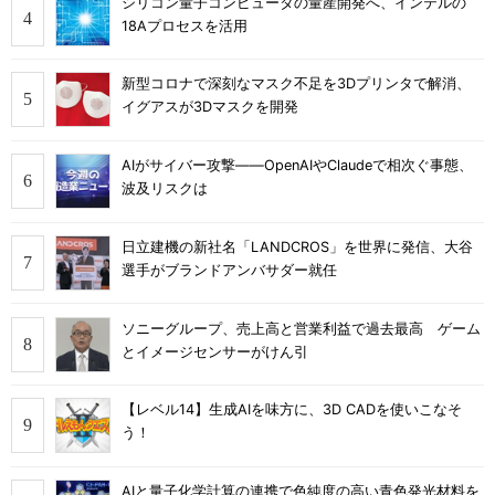
シリコン量子コンピュータの量産開発へ、インテルの
18Aプロセスを活用
新型コロナで深刻なマスク不足を3Dプリンタで解消、
イグアスが3Dマスクを開発
AIがサイバー攻撃――OpenAIやClaudeで相次ぐ事態、
波及リスクは
日立建機の新社名「LANDCROS」を世界に発信、大谷
選手がブランドアンバサダー就任
ソニーグループ、売上高と営業利益で過去最高 ゲーム
とイメージセンサーがけん引
【レベル14】生成AIを味方に、3D CADを使いこなそ
う！
AIと量子化学計算の連携で色純度の高い青色発光材料を