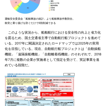
運輸安全委員会「船舶事故の統計」より船舶事故件数割合。
衝突と乗り揚げを防ぐだけで6割削減できる
このような状況から、船舶航行における安全性の向上と省力化
を図るため、国土交通省主導で自動航行船プロジェクトを進めて
いる。2017年に閣議決定されたロードマップでは2025年の実用
化を目指している。現在、自動航行船プロジェクトは「自動操船
機能」「遠隔操船機能」「自動離着桟機能」のそれぞれで、2018
年7月に複数の企業が実施者として指定を受けて、実証事業を進
めている段階だ。