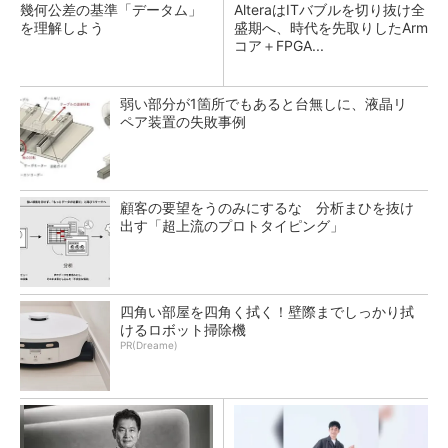
幾何公差の基準「データム」
AlteraはITバブルを切り抜け全
を理解しよう
盛期へ、時代を先取りしたArm
コア＋FPGA...
弱い部分が1箇所でもあると台無しに、液晶リ
ペア装置の失敗事例
顧客の要望をうのみにするな 分析まひを抜け
出す「超上流のプロトタイピング」
四角い部屋を四角く拭く！壁際までしっかり拭
けるロボット掃除機
PR(Dreame)