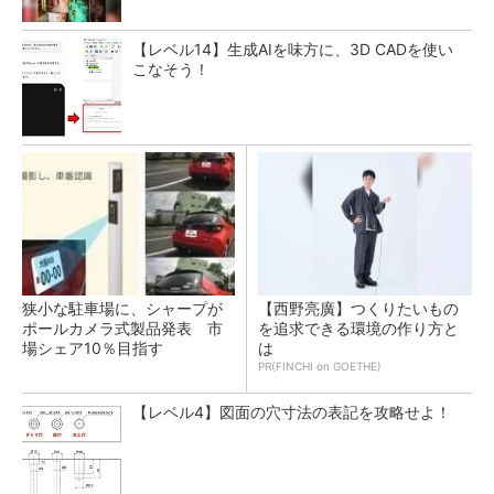
【レベル14】生成AIを味方に、3D CADを使い
こなそう！
狭小な駐車場に、シャープが
【西野亮廣】つくりたいもの
ポールカメラ式製品発表 市
を追求できる環境の作り方と
場シェア10％目指す
は
PR(FINCHI on GOETHE)
【レベル4】図面の穴寸法の表記を攻略せよ！