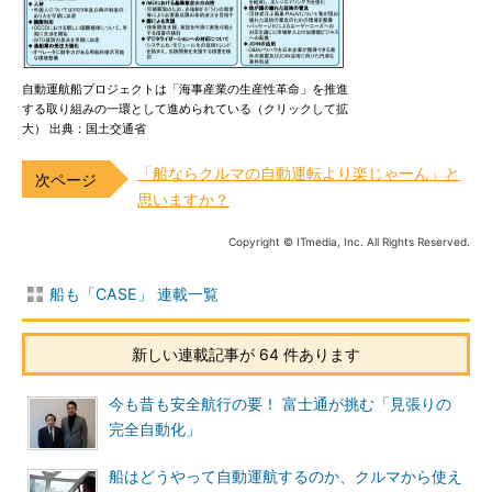
自動運航船プロジェクトは「海事産業の生産性革命」を推進
する取り組みの一環として進められている（クリックして拡
大） 出典：国土交通省
「船ならクルマの自動運転より楽じゃーん」と
思いますか？
Copyright © ITmedia, Inc. All Rights Reserved.
船も「CASE」 連載一覧
新しい連載記事が 64 件あります
今も昔も安全航行の要！ 富士通が挑む「見張りの
完全自動化」
船はどうやって自動運航するのか、クルマから使え