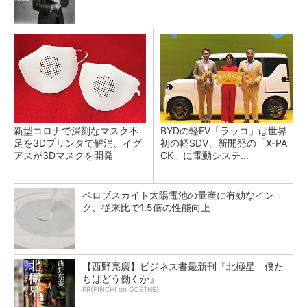
新型コロナで深刻なマスク不
BYDの軽EV「ラッコ」は世界
足を3Dプリンタで解消、イグ
初の軽SDV、新開発の「X-PA
アスが3Dマスクを開発
CK」に電動システ...
ペロブスカイト太陽電池の量産に有効なイン
ク、従来比で1.5倍の性能向上
【西野亮廣】ビジネス書最新刊『北極星 僕た
ちはどう働くか』
PR(FINCHI on GOETHE)