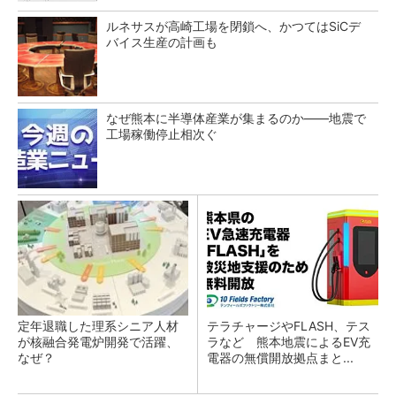
ルネサスが高崎工場を閉鎖へ、かつてはSiCデ
バイス生産の計画も
なぜ熊本に半導体産業が集まるのか――地震で
工場稼働停止相次ぐ
定年退職した理系シニア人材
テラチャージやFLASH、テス
が核融合発電炉開発で活躍、
ラなど 熊本地震によるEV充
なぜ？
電器の無償開放拠点まと...