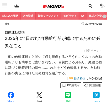
組み込み開発
メカ設計
製造マネジメント
モビリティ
FA
素材／化学
特集
2019年8月26日
自動運転技術
2025年に“日の丸”自動航行船が船出するために必
要なこと
（1/5 ページ）
「船の自動運転」と聞いて何を想像するだろうか。クルマの自動
運転よりも簡単とは言いきれない。目視による見張り、経験と勘
に基づく離着岸時の操作……これらをどう自動化するか。自動航
行船の実現に向けた開発動向を紹介する。
[
長浜和也
，MONOist]
PC用表示
関連情報
Share
Post
LINE
Hatena