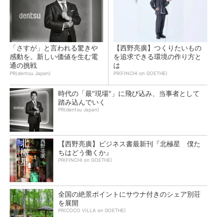
「さすが」と言われる驚きや
【西野亮廣】つくりたいもの
感動を。新しい価値を生む電
を追求できる環境の作り方と
通の挑戦
は
PR(dentsu Japan)
PR(FINCHI on GOETHE)
時代の「最"現場"」に飛び込み、当事者として
踏み込んでいく
PR(dentsu Japan)
【西野亮廣】ビジネス書最新刊『北極星 僕た
ちはどう働くか』
PR(FINCHI on GOETHE)
全国の絶景ポイントにサウナ付きのシェア別荘
を展開
PR(COCO VILLA on GOETHE)