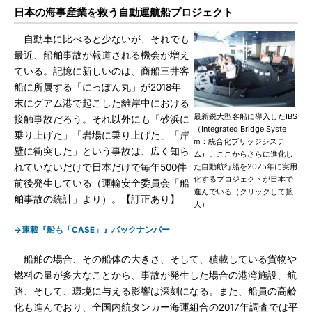
日本の海事産業を救う自動運航船プロジェクト
自動車に比べると少ないが、それでも
最近、船舶事故が報道される機会が増え
ている。記憶に新しいのは、商船三井客
船に所属する「にっぽん丸」が2018年
末にグアム港で起こした離岸中における
最新鋭大型客船に導入したIBS
接触事故だろう。それ以外にも「砂浜に
（Integrated Bridge Syste
乗り上げた」「岩場に乗り上げた」「岸
m：統合化ブリッジシステ
壁に衝突した」という事故は、広く知ら
ム）。ここからさらに進化し
れていないだけで日本だけで毎年500件
た自動航行船を2025年に実用
化するプロジェクトが日本で
前後発生している（運輸安全委員会「船
進んでいる（クリックして拡
舶事故の統計」より）。【訂正あり】
大）
→連載『船も「CASE」』バックナンバー
船舶の場合、その船体の大きさ、そして、積載している貨物や
燃料の量が多大なことから、事故が発生した場合の港湾施設、航
路、そして、環境に与える影響は深刻になる。また、船員の高齢
化も進んでおり、全国内航タンカー海運組合の2017年調査では平