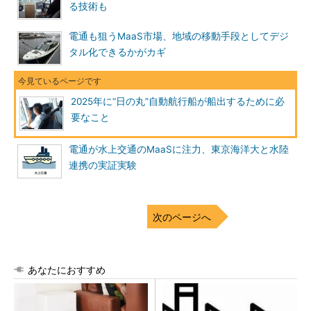
る技術も
電通も狙うMaaS市場、地域の移動手段としてデジ
タル化できるかがカギ
2025年に“日の丸”自動航行船が船出するために必
要なこと
電通が水上交通のMaaSに注力、東京海洋大と水陸
連携の実証実験
次のページへ
あなたにおすすめ