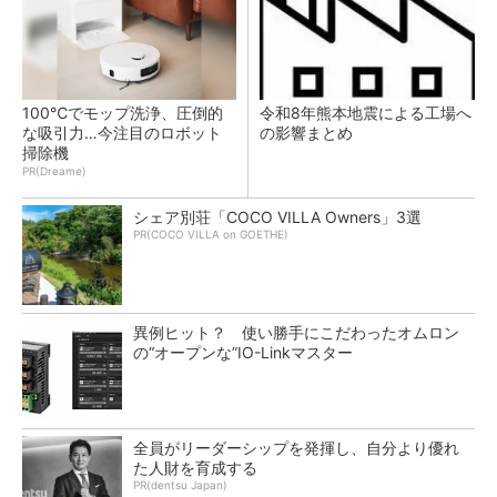
100℃でモップ洗浄、圧倒的
令和8年熊本地震による工場へ
な吸引力…今注目のロボット
の影響まとめ
掃除機
PR(Dreame)
シェア別荘「COCO VILLA Owners」3選
PR(COCO VILLA on GOETHE)
異例ヒット？ 使い勝手にこだわったオムロン
の“オープンな”IO-Linkマスター
全員がリーダーシップを発揮し、自分より優れ
た人財を育成する
PR(dentsu Japan)