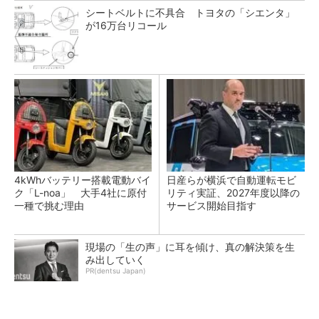
シートベルトに不具合 トヨタの「シエンタ」
が16万台リコール
4kWhバッテリー搭載電動バイ
日産らが横浜で自動運転モビ
ク「L-noa」 大手4社に原付
リティ実証、2027年度以降の
一種で挑む理由
サービス開始目指す
現場の「生の声」に耳を傾け、真の解決策を生
み出していく
PR(dentsu Japan)