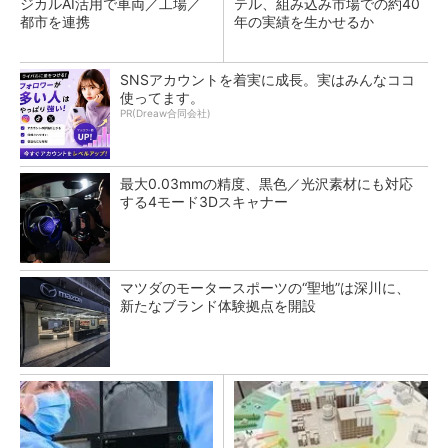
ジカルAI活用で車両／工場／
テル、組み込み市場での約40
都市を連携
年の実績を生かせるか
SNSアカウントを着実に成長。実はみんなココ
使ってます。
PR(Dreaw合同会社)
最大0.03mmの精度、黒色／光沢素材にも対応
する4モード3Dスキャナー
マツダのモータースポーツの“聖地”は深川に、
新たなブランド体験拠点を開設