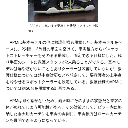
「APM」に車いすで乗車した状態（クリックで拡
大）
APMは基本モデルの他に救護仕様も用意した。基本モデルをベ
ースに、2列目、3列目の半面を空けて、車両後方からバスケッ
トストレッチャーをそのまま搭載し、固定できる仕様にした。残
り半面のシートに救護スタッフが2人乗ることができる。基本モ
デルは扉や窓がないこともありクーラーは装備していないが、救
護仕様については熱中症対応などを想定して、要救護者の上半身
を冷やせるスポットクーラーを設定している。救護仕様のAPMに
ついては約50台を用意する計画である。
APMは扉や窓がないため、雨天時にそのままの状態だと乗客の
体がぬれてしまう可能性がある。その対策として、ピラー内に格
納した雨天用カーテンを車両の両側に、車両後方はロールカーテ
ンを展開できるようになっている。