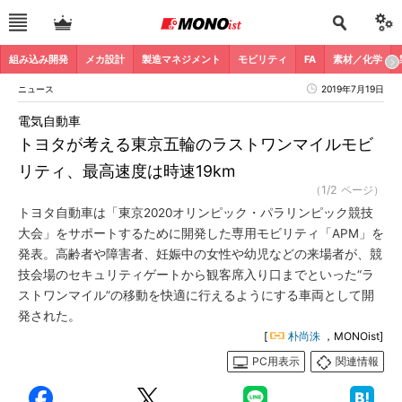
組み込み開発
メカ設計
製造マネジメント
モビリティ
FA
素材／化学
ニュース
2019年7月19日
電気自動車
トヨタが考える東京五輪のラストワンマイルモビ
リティ、最高速度は時速19km
（1/2 ページ）
トヨタ自動車は「東京2020オリンピック・パラリンピック競技
大会」をサポートするために開発した専用モビリティ「APM」を
発表。高齢者や障害者、妊娠中の女性や幼児などの来場者が、競
技会場のセキュリティゲートから観客席入り口までといった“ラ
ストワンマイル”の移動を快適に行えるようにする車両として開
発された。
[
朴尚洙
，MONOist]
PC用表示
関連情報