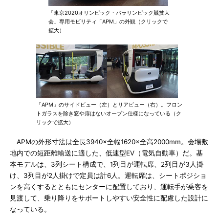
「東京2020オリンピック・パラリンピック競技大
会」専用モビリティ「APM」の外観（クリックで
拡大）
「APM」のサイドビュー（左）とリアビュー（右）。フロン
トガラスを除き窓や扉はないオープン仕様になっている（ク
リックで拡大）
APMの外形寸法は全長3940×全幅1620×全高2000mm。会場敷
地内での短距離輸送に適した、低速型EV（電気自動車）だ。基
本モデルは、3列シート構成で、1列目が運転席、2列目が3人掛
け、3列目が2人掛けで定員は計6人。運転席は、シートポジショ
ンを高くするとともにセンターに配置しており、運転手が乗客を
見渡して、乗り降りをサポートしやすい安全性に配慮した設計に
なっている。