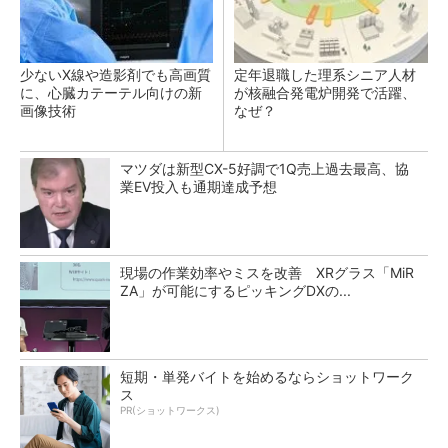
少ないX線や造影剤でも高画質
定年退職した理系シニア人材
に、心臓カテーテル向けの新
が核融合発電炉開発で活躍、
画像技術
なぜ？
マツダは新型CX-5好調で1Q売上過去最高、協
業EV投入も通期達成予想
現場の作業効率やミスを改善 XRグラス「MiR
ZA」が可能にするピッキングDXの...
短期・単発バイトを始めるならショットワーク
ス
PR(ショットワークス)