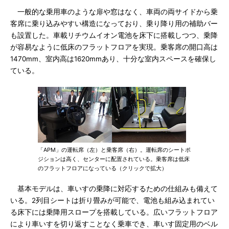
一般的な乗用車のような扉や窓はなく、車両の両サイドから乗
客席に乗り込みやすい構造になっており、乗り降り用の補助バー
も設置した。車載リチウムイオン電池を床下に搭載しつつ、乗降
が容易なように低床のフラットフロアを実現。乗客席の開口高は
1470mm、室内高は1620mmあり、十分な室内スペースを確保し
ている。
「APM」の運転席（左）と乗客席（右）。運転席のシートポ
ジションは高く、センターに配置されている。乗客席は低床
のフラットフロアになっている（クリックで拡大）
基本モデルは、車いすの乗降に対応するための仕組みも備えて
いる。2列目シートは折り畳みが可能で、電池も組み込まれてい
る床下には乗降用スロープを搭載している。広いフラットフロア
により車いすを切り返すことなく乗車でき、車いす固定用のベル