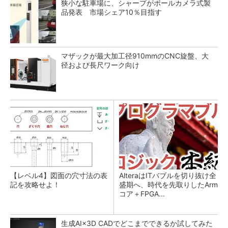
狭小な駐車場に、シャープがポールカメラ式製
品発表 市場シェア10％目指す
マザックが最大加工径910mmのCNC旋盤、大
径および長尺ワーク向け
【レベル4】図面の穴寸法の表
AlteraはITバブルを切り抜け全
記を攻略せよ！
盛期へ、時代を先取りしたArm
コア＋FPGA...
生成AI×3D CADでどこまでできるか試してみた