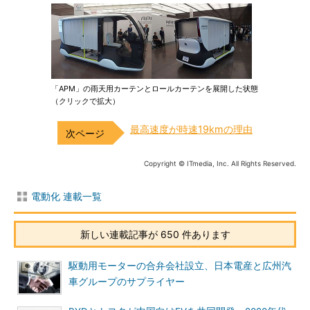
「APM」の雨天用カーテンとロールカーテンを展開した状態
（クリックで拡大）
最高速度が時速19kmの理由
Copyright © ITmedia, Inc. All Rights Reserved.
電動化 連載一覧
新しい連載記事が 650 件あります
駆動用モーターの合弁会社設立、日本電産と広州汽
車グループのサプライヤー