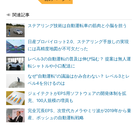
関連記事
ステアリング技術は自動運転車の筋肉と小脳を担う
日産プロパイロット2.0、ステアリング手放しの実現
には高精度地図が不可欠だった
レベル3の自動運転の普及は伸び悩む？ 提案は無人運
転シャトルや小口配送に
なぜ“自動運転”の議論はかみ合わない？ レベル3とレ
ベル4を分けるのは
ジェイテクトがEPS用ソフトウェアの開発体制を拡
充、100人規模の増員も
完全冗長EPS、次世代カメラやミリ波が2019年から量
産、ボッシュの自動運転戦略