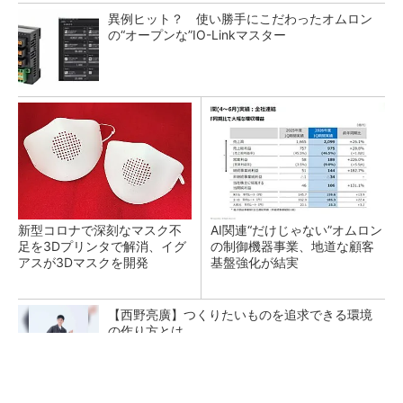
異例ヒット？ 使い勝手にこだわったオムロン
の“オープンな”IO-Linkマスター
新型コロナで深刻なマスク不
AI関連“だけじゃない”オムロン
足を3Dプリンタで解消、イグ
の制御機器事業、地道な顧客
アスが3Dマスクを開発
基盤強化が結実
【西野亮廣】つくりたいものを追求できる環境
の作り方とは
PR(FINCHI on GOETHE)