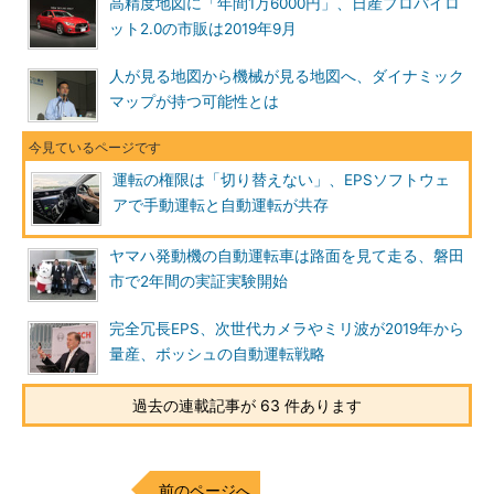
高精度地図に「年間1万6000円」、日産プロパイロ
ット2.0の市販は2019年9月
人が見る地図から機械が見る地図へ、ダイナミック
マップが持つ可能性とは
運転の権限は「切り替えない」、EPSソフトウェ
アで手動運転と自動運転が共存
ヤマハ発動機の自動運転車は路面を見て走る、磐田
市で2年間の実証実験開始
完全冗長EPS、次世代カメラやミリ波が2019年から
量産、ボッシュの自動運転戦略
過去の連載記事が 63 件あります
前のページへ