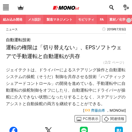
組み込み開発
メカ設計
製造マネジメント
モビリティ
FA
素材／化学
ニュース
2019年7月5日
自動運転技術
運転の権限は「切り替えない」、EPSソフトウェ
アで手動運転と自動運転が共存
（2/2 ページ）
ジェイテクトは、ドライバーによるステアリング操作と自動運転
システムの操舵（そうだ）制御を共存させる技術「ハプティック
シェアードコントロール」の開発を進めている。手動運転中に自
動運転の操舵制御をオフにしたり、自動運転中にドライバーが操
舵に介入できない状態になったりすることなく、ステアリングの
アシストと自動操舵の両方を継続することができる。
[
齊藤由希
，MONOist]
PC用表示
関連情報