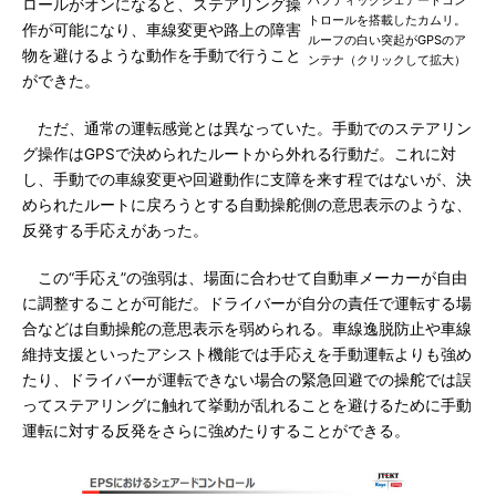
ハプティックシェアードコン
ロールがオンになると、ステアリング操
トロールを搭載したカムリ。
作が可能になり、車線変更や路上の障害
ルーフの白い突起がGPSのア
物を避けるような動作を手動で行うこと
ンテナ（クリックして拡大）
ができた。
ただ、通常の運転感覚とは異なっていた。手動でのステアリン
グ操作はGPSで決められたルートから外れる行動だ。これに対
し、手動での車線変更や回避動作に支障を来す程ではないが、決
められたルートに戻ろうとする自動操舵側の意思表示のような、
反発する手応えがあった。
この“手応え”の強弱は、場面に合わせて自動車メーカーが自由
に調整することが可能だ。ドライバーが自分の責任で運転する場
合などは自動操舵の意思表示を弱められる。車線逸脱防止や車線
維持支援といったアシスト機能では手応えを手動運転よりも強め
たり、ドライバーが運転できない場合の緊急回避での操舵では誤
ってステアリングに触れて挙動が乱れることを避けるために手動
運転に対する反発をさらに強めたりすることができる。