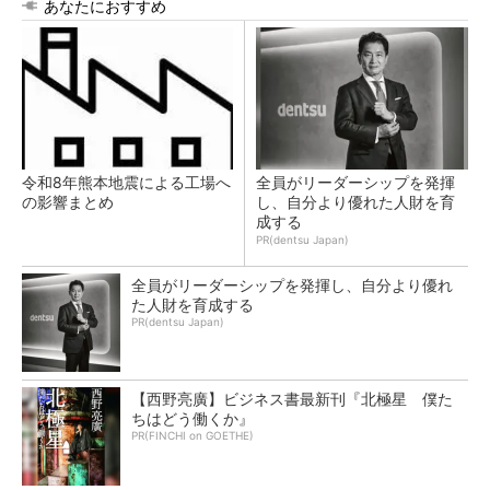
あなたにおすすめ
令和8年熊本地震による工場へ
全員がリーダーシップを発揮
の影響まとめ
し、自分より優れた人財を育
成する
PR(dentsu Japan)
全員がリーダーシップを発揮し、自分より優れ
た人財を育成する
PR(dentsu Japan)
【西野亮廣】ビジネス書最新刊『北極星 僕た
ちはどう働くか』
PR(FINCHI on GOETHE)