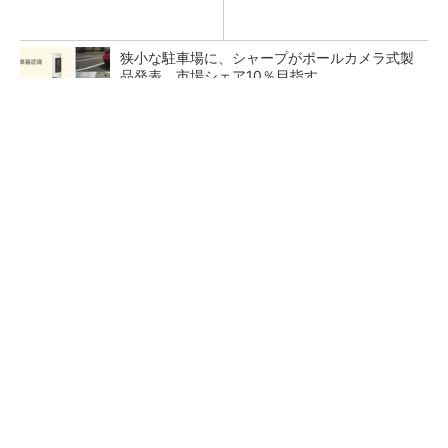
狭小な駐車場に、シャープがポールカメラ式製
品発表 市場シェア10％目指す
ルネサスが高崎工場を閉鎖へ、かつてはSiCデ
バイス生産の計画も
なぜ熊本に半導体産業が集まるのか――地震で
工場稼働停止相次ぐ