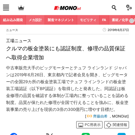
組み込み開発
メカ設計
製造マネジメント
モビリティ
FA
素材／化学
ニュース
2019年6月27日
工場ニュース
クルマの板金塗装にも認証制度、修理の品質保証
へ取得企業増加
中古車販売大手のビッグモーターとテュフ ラインランド ジャパ
ンは2019年6月26日、東京都内で記者会見を開き、ビッグモータ
ーの全国29カ所の板金塗装工場でテュフ ラインランドの板金塗
装工場認証（以下BP認証）を取得したと発表した。同認証は板
金修理の品質を確認する体制が工場内に整っていることを認める
制度。品質が保たれた修理が全国で行えることを強みに、板金塗
装事業の売り上げを現状の3倍の300億円に増やす目標だ。
[
齊藤由希
，MONOist]
PC用表示
関連情報