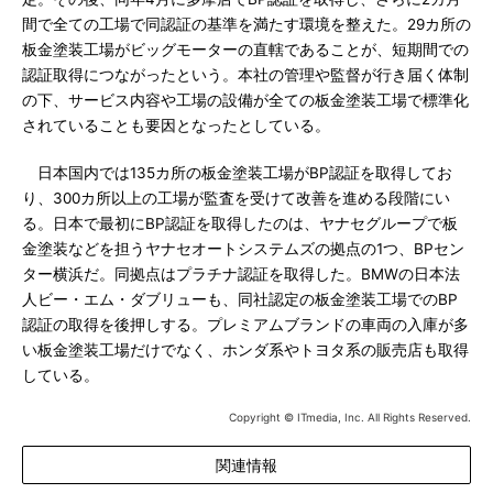
間で全ての工場で同認証の基準を満たす環境を整えた。29カ所の
板金塗装工場がビッグモーターの直轄であることが、短期間での
認証取得につながったという。本社の管理や監督が行き届く体制
の下、サービス内容や工場の設備が全ての板金塗装工場で標準化
されていることも要因となったとしている。
日本国内では135カ所の板金塗装工場がBP認証を取得してお
り、300カ所以上の工場が監査を受けて改善を進める段階にい
る。日本で最初にBP認証を取得したのは、ヤナセグループで板
金塗装などを担うヤナセオートシステムズの拠点の1つ、BPセン
ター横浜だ。同拠点はプラチナ認証を取得した。BMWの日本法
人ビー・エム・ダブリューも、同社認定の板金塗装工場でのBP
認証の取得を後押しする。プレミアムブランドの車両の入庫が多
い板金塗装工場だけでなく、ホンダ系やトヨタ系の販売店も取得
している。
Copyright © ITmedia, Inc. All Rights Reserved.
関連情報