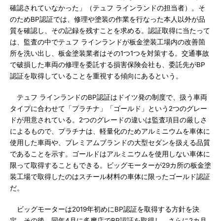
確認されていなかった」（テュフ ラインランドの担当者）。そ
のためBP認証では、修理や塗装の作業を行なった本人以外が品
質を確認し、その記録を残すことを求める。認証取得に当たって
は、監査の中でテュフ ラインランドが板金塗装工場内の改善箇
所を洗い出し、板金塗装業者はその1つ1つを対策する。交通事故
で破損した車両の修理を委託する損害保険会社も、委託先がBP
認証を取得していることを重視する傾向にあるという。
テュフ ラインランドのBP認証はドイツ発の制度で、扱う車両
タイプに合わせて「プラチナ」「ゴールド」という2つのグレー
ドが用意されている。2つのグレードの違いは監査項目の厳しさ
によるもので、プラチナは、軽量化のためアルミニウムを車体に
使用した車両や、プレミアムブランドの大型セダンを扱える品質
であることを示す。ゴールドはアルミニウムを使用しない車体に
限って取得することもできる。ビッグモーターが29カ所の板金塗
装工場で取得したのはスチール材料の車体に限ったゴールド認証
だ。
ビッグモーターは2019年初めにBP認証を取得する方針を決
定。その後、同年4月に多摩店でBP認証を取得し、さらに2カ月