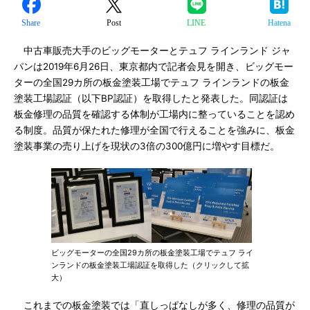
Share
Post
LINE
Hatena
中古車販売大手のビッグモーターとテュフ ラインランド ジャ
パンは2019年6月26日、東京都内で記者会見を開き、ビッグモー
ターの全国29カ所の板金塗装工場でテュフ ラインランドの板金
塗装工場認証（以下BP認証）を取得したと発表した。同認証は
板金修理の品質を確認する体制が工場内に整っていることを認め
る制度。品質が保たれた修理が全国で行えることを強みに、板金
塗装事業の売り上げを現状の3倍の300億円に増やす目標だ。
ビッグモーターの全国29カ所の板金塗装工場でテュフ ライ
ンランドの板金塗装工場認証を取得した（クリックして拡
大）
これまでの板金塗装では「直しっぱなしが多く、修理の品質が