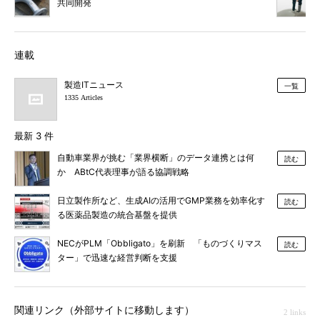
共同開発
連載
製造ITニュース
一覧
1335 Articles
最新 3 件
自動車業界が挑む「業界横断」のデータ連携とは何
読む
か ABtC代表理事が語る協調戦略
日立製作所など、生成AIの活用でGMP業務を効率化す
読む
る医薬品製造の統合基盤を提供
NECがPLM「Obbligato」を刷新 「ものづくりマス
読む
ター」で迅速な経営判断を支援
関連リンク（外部サイトに移動します）
2 links