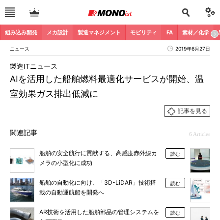
組み込み開発
メカ設計
製造マネジメント
モビリティ
FA
素材／化学
ニュース
2019年6月27日
製造ITニュース
AIを活用した船舶燃料最適化サービスが開始、温
室効果ガス排出低減に
記事を見る
関連記事
6 Articles
船舶の安全航行に貢献する、高感度赤外線カ
読む
メラの小型化に成功
船舶の自動化に向け、「3D-LiDAR」技術搭
読む
載の自動運航船を開発へ
AR技術を活用した船舶部品の管理システムを
読む