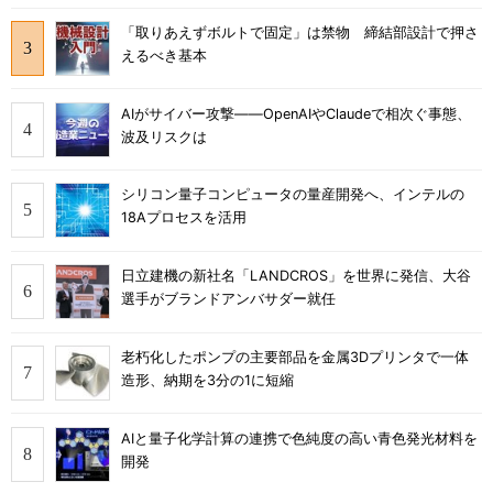
「取りあえずボルトで固定」は禁物 締結部設計で押さ
えるべき基本
AIがサイバー攻撃――OpenAIやClaudeで相次ぐ事態、
波及リスクは
シリコン量子コンピュータの量産開発へ、インテルの
18Aプロセスを活用
日立建機の新社名「LANDCROS」を世界に発信、大谷
選手がブランドアンバサダー就任
老朽化したポンプの主要部品を金属3Dプリンタで一体
造形、納期を3分の1に短縮
AIと量子化学計算の連携で色純度の高い青色発光材料を
開発