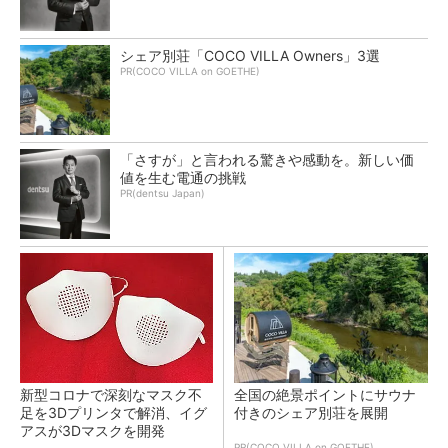
シェア別荘「COCO VILLA Owners」3選
PR(COCO VILLA on GOETHE)
「さすが」と言われる驚きや感動を。新しい価
値を生む電通の挑戦
PR(dentsu Japan)
新型コロナで深刻なマスク不
全国の絶景ポイントにサウナ
足を3Dプリンタで解消、イグ
付きのシェア別荘を展開
アスが3Dマスクを開発
PR(COCO VILLA on GOETHE)