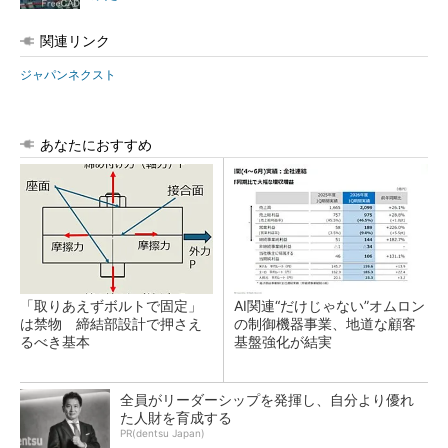
関連リンク
ジャパンネクスト
あなたにおすすめ
「取りあえずボルトで固定」
AI関連“だけじゃない”オムロン
は禁物 締結部設計で押さえ
の制御機器事業、地道な顧客
るべき基本
基盤強化が結実
全員がリーダーシップを発揮し、自分より優れ
た人財を育成する
PR(dentsu Japan)