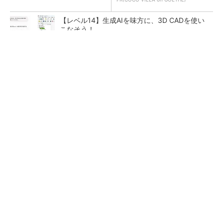
【レベル14】生成AIを味方に、3D CADを使い
こなそう！
令和8年熊本地震による工場への影響まとめ
狭小な駐車場に、シャープがポールカメラ式製
品発表 市場シェア10％目指す