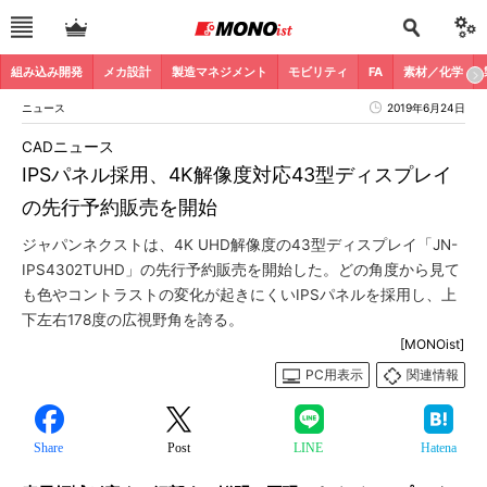
組み込み開発
メカ設計
製造マネジメント
モビリティ
FA
素材／化学
ニュース
2019年6月24日
CADニュース
IPSパネル採用、4K解像度対応43型ディスプレイ
の先行予約販売を開始
ジャパンネクストは、4K UHD解像度の43型ディスプレイ「JN-
IPS4302TUHD」の先行予約販売を開始した。どの角度から見て
も色やコントラストの変化が起きにくいIPSパネルを採用し、上
下左右178度の広視野角を誇る。
[MONOist]
PC用表示
関連情報
Share
Post
LINE
Hatena