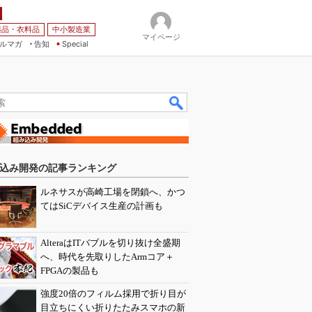
薬品・衣料品
中小製造業
マイページ
ルマガ
告知
Special
込み開発の記事ランキング
ルネサスが高崎工場を閉鎖へ、かつ
てはSiCデバイス生産の計画も
AlteraはITバブルを切り抜け全盛期
へ、時代を先取りしたArmコア＋
FPGAの製品も
強度20倍のフィルム採用で折り目が
目立ちにくい折りたたみスマホの新