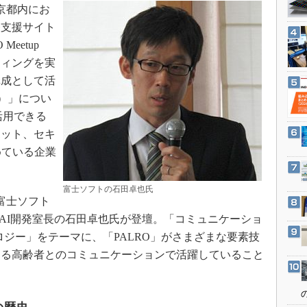
3Dプリンタ
東京都内にお
産業オープンネット展
デジタルツインとCAE
発支援サイト
eetup
S＆OP
ティングを実
インダストリー4.0
構成として活
イノベーション
le）」につい
製造業ビッグデータ
活用できる
メイドインジャパン
ボット、セキ
めている企業
植物工場
知財マネジメント
富士ソフトの石田卓也氏
海外生産
富士ソフト
グローバル設計・開発
部 AI開発室長の石田卓也氏が登壇。「コミュニケーショ
ロジー」をテーマに、「PALRO」がさまざまな要素技
制御セキュリティ
ける高齢者とのコミュニケーションで活躍していること
新型コロナへの対応