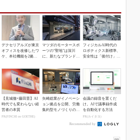
デクセリアルズが東京
マツダのモータースポ
フィジカルAI時代の
オフィスを改修したワ
ーツの“聖地”は深川
ロボティクス新標準、
ケ、本社機能を2拠点
に、新たなブランド体
安全性は「後付け」で
に
験拠点を開設
なく「設計の核心」
【見城徹×藤田晋】AI
矢崎総業がイノベーシ
会議の録音を置くだ
時代でも変わらない経
ョン拠点を公開、労働
け。AIで議事録作成
営者の本質
集約型モノづくりのス
を自動化する方法
マート化に向け
PR(FINCHI on GOETHE)
PR(カイタヨ)
Recommended by
PR