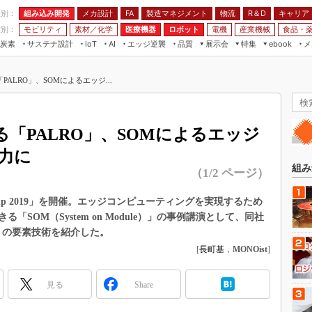
程別：
組み込み開発
メカ設計
製造マネジメント
物流
R＆D
キャリア
FA
業別：
モビリティ
素材／化学
医療機器
ロボット
電機
産業機械
食品・
炭素
サステナ設計
エッジ逆襲
品質
展示会
特集
メ
IoT
AI
ebook
伝承
組み込み開発
CEATEC
読者調査まとめ
編集後記
ALRO」、SOMによるエッジ...
JIMTOF
保全
メカ設計
つながるクルマ
組込み/エッジ コンピューティング
ス
 AI
製造マネジメント
5G
展＆IoT/5Gソリューション展
VR／AR
FA
「PALRO」、SOMによるエッジ
IIFES
モビリティ
フィールドサービス
力に
国際ロボット展
素材／化学
FPGA
組み
（1/2 ページ）
ジャパンモビリティショー
組み込み画像技術
TECHNO-FRONTIER
tup 2019」を開催。エッジコンピューティングを実現するため
組み込みモデリング
SOM（System on Module）」の事例講演として、同社
人テク展
Windows Embedded
」の要素技術を紹介した。
スマート工場EXPO
[
長町基
，
MONOist
]
車載ソフト開発
EdgeTech+
ISO26262
日本ものづくりワールド
見る
Share
無償設計ツール
AUTOMOTIVE WORLD