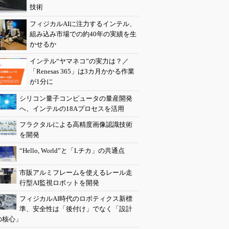
技術
フィジカルAIに注力するインテル、
組み込み市場での約40年の実績を生
かせるか
インテル“ヤマネコ”の実力は？／
「Renesas 365」は3カ月かかる作業
が1分に
シリコン量子コンピュータの量産開発
へ、インテルの18Aプロセスを活用
フラクタルによる高精度画像認識技術
を開発
“Hello, World”と「Lチカ」の共通点
市販アルミフレームを使えるレール走
行型AI監視ロボットを開発
フィジカルAI時代のロボティクス新標
準、安全性は「後付け」でなく「設計
の核心」