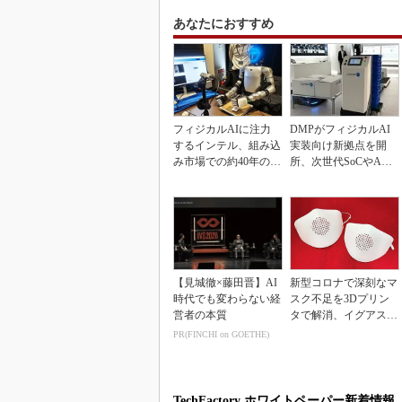
あなたにおすすめ
フィジカルAIに注力
DMPがフィジカルAI
するインテル、組み込
実装向け新拠点を開
み市場での約40年の実
所、次世代SoCやAM
績を生かせるか
Rデモを披露
【見城徹×藤田晋】AI
新型コロナで深刻なマ
時代でも変わらない経
スク不足を3Dプリン
営者の本質
タで解消、イグアスが
3Dマスクを開発
PR(FINCHI on GOETHE)
TechFactory ホワイトペーパー新着情報