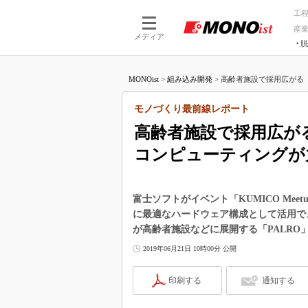
工
産
メディア
脱
つながる技術
AI×技術
MONOist
>
組み込み開発
>
高齢者施設で採用広がる「P
つながる工場
AI×設備
つながるサービ
Physical
モノづくり最前線レポート
高齢者施設で採用広がる
コンピューティングが
富士ソフトがイベント「KUMICO Mee
に最適なハードウェア構成として活用できる「
が高齢者施設などに展開する「PALRO
2019年06月21日 10時00分 公開
印刷する
通知する