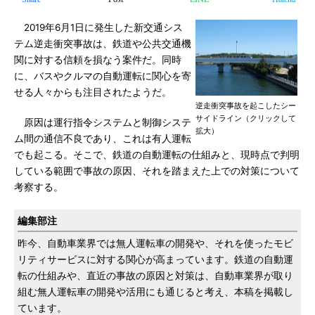
2019年6月1日に発生した新交通シス
テム逆走衝突事故は、鉄道や公共交通機
関に対する信頼を損なう案件だ。同時
に、バスやクルマの自動運転に関心を寄
せる人々からも注目されたようだ。
逆走衝突事故を起こしたシー
サイドライン（クリックして
原因は運行指令システムと制御システ
拡大）
ム間の通信不良であり、これは有人運転
でも起こる。そこで、鉄道の自動運転の仕組みと、現時点で判明
している範囲で事故の原因、それを踏まえた上での対策について
考察する。
編集部注
昨今、自動車業界では無人運転車の開発や、それを使ったモビ
リティサービスに対する関心が高まっています。鉄道の自動運
転の仕組みや、直近の事故の原因と対策は、自動車業界が取り
組む無人運転車の開発や活用にも通じると考え、本稿を掲載し
ています。