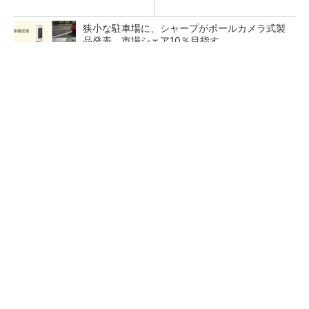
狭小な駐車場に、シャープがポールカメラ式製
品発表 市場シェア10％目指す
ルネサスが高崎工場を閉鎖へ、かつてはSiCデ
バイス生産の計画も
なぜ熊本に半導体産業が集まるのか――地震で
工場稼働停止相次ぐ