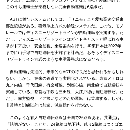
トラム」、広島の「アストラムライン」など10社11路線があり、
このうち運転士が乗務しない完全自動運転は6路線だ。
AGTに似たシステムとしては、「リニモ」こと愛知高速交通東
部丘陵線がある。磁気浮上方式の輸送システムだ。この他、モノ
レールではディズニーリゾートラインが自動運転を実施する。た
だし、ディズニーリゾートラインはガイドキャストと呼ばれる車
掌がドア扱い、安全監視、乗客案内を行う。JR東日本は2027年
までに山手線で自動運転を実施する計画だ。おそらくディズニー
リゾートライン方式のような車掌乗務式になるだろう。
自動運転は先進的、未来的なAGTの特長だと思われるかもしれ
ない。しかし、在来の鉄道でも実用化されている。東京メトロは
丸ノ内線、千代田線、有楽町線、副都心線、南北線で自動運転を
実施している。都営地下鉄も三田線、大江戸線は自動運転だ。た
だし、前方監視、ドア扱いなどのため運転士は乗務する。しかし
非常時と訓練以外は加速、減速操作を行わない。
このような有人自動運転路線は全国で26路線ある。共通点は
「踏切がない」ことだ。24路線は地下鉄、残り2路線はつくばエ