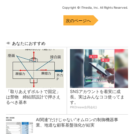
Copyright © ITmedia, Inc. All Rights Reserved.
次のページへ
あなたにおすすめ
「取りあえずボルトで固定」
SNSアカウントを着実に成
は禁物 締結部設計で押さえ
長。実はみんなココ使ってま
るべき基本
す。
PR(Dreaw合同会社)
AI関連“だけじゃない”オムロンの制御機器事
業、地道な顧客基盤強化が結実