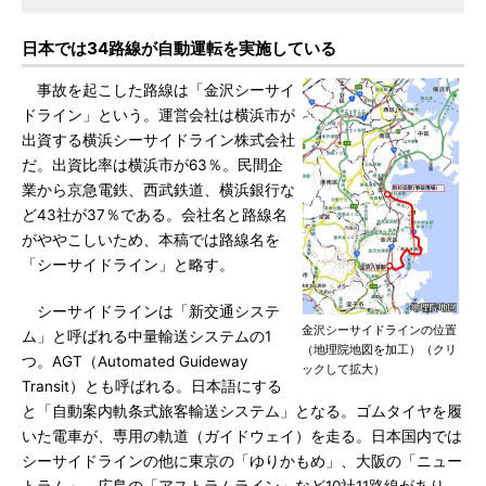
日本では34路線が自動運転を実施している
事故を起こした路線は「金沢シーサイ
ドライン」という。運営会社は横浜市が
出資する横浜シーサイドライン株式会社
だ。出資比率は横浜市が63％。民間企
業から京急電鉄、西武鉄道、横浜銀行な
ど43社が37％である。会社名と路線名
がややこしいため、本稿では路線名を
「シーサイドライン」と略す。
シーサイドラインは「新交通システ
金沢シーサイドラインの位置
ム」と呼ばれる中量輸送システムの1
（地理院地図を加工）（クリ
つ。AGT（Automated Guideway
ックして拡大）
Transit）とも呼ばれる。日本語にする
と「自動案内軌条式旅客輸送システム」となる。ゴムタイヤを履
いた電車が、専用の軌道（ガイドウェイ）を走る。日本国内では
シーサイドラインの他に東京の「ゆりかもめ」、大阪の「ニュー