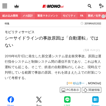
組み込み開発
メカ設計
製造マネジメント
モビリティ
FA
素材／化学
特集
2019年6月20日
モビリティサービス
シーサイドラインの事故原因は「自動運転」では
ない
（1/4 ページ）
2019年6月1日に発生した新交通システム逆走衝突事故。原因は運
行指令システムと制御システム間の通信不良であり、これは有人
運転でも起こる。そこで、鉄道の自動運転のしくみと、現時点で
判明している範囲で事故の原因、それを踏まえた上での対策につ
いて考察する。
[
杉山淳一
，MONOist]
PC用表示
関連情報
Share
Post
LINE
Hatena