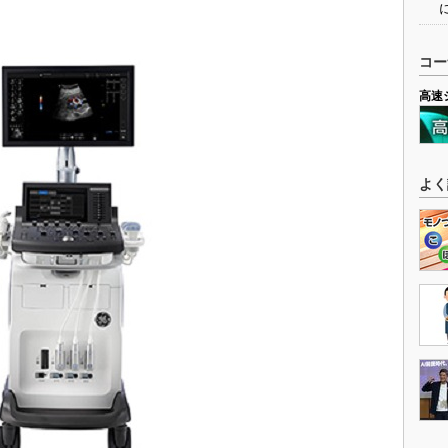
コー
高速
よく