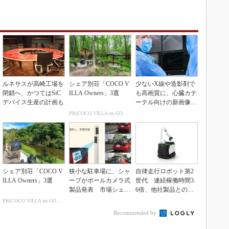
ルネサスが高崎工場を
シェア別荘「COCO V
少ないX線や造影剤で
閉鎖へ、かつてはSiC
ILLA Owners」3選
も高画質に、心臓カテ
デバイス生産の計画も
ーテル向けの新画像技
術
PR(COCO VILLA on GOETHE)
シェア別荘「COCO V
狭小な駐車場に、シャ
自律走行ロボット第2
ILLA Owners」3選
ープがポールカメラ式
世代 連続稼働時間3.
製品発表 市場シェア
6倍、他社製品との連
10％目指す
携も可能
PR(COCO VILLA on GOETHE)
Recommended by