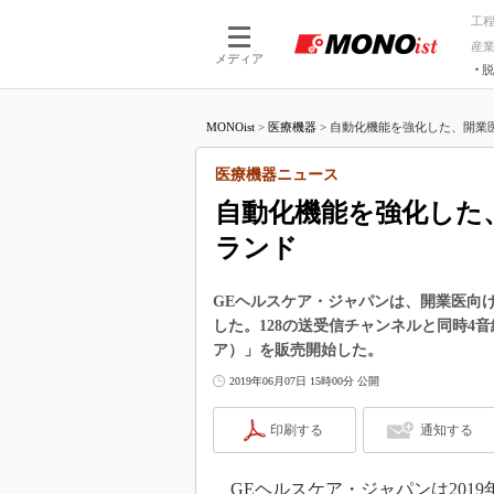
工
産
メディア
脱
つながる技術
AI×技術
MONOist
>
医療機器
>
自動化機能を強化した、開業医
つながる工場
AI×設備
つながるサービ
Physical
医療機器ニュース
自動化機能を強化した
ランド
GEヘルスケア・ジャパンは、開業医向け
した。128の送受信チャンネルと同時4音線受
ア）」を販売開始した。
2019年06月07日 15時00分 公開
印刷する
通知する
GEヘルスケア・ジャパンは2019