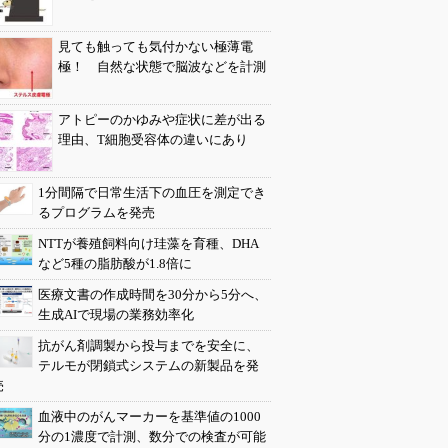
見ても触っても気付かない極薄電
極！ 自然な状態で脳波などを計測
アトピーのかゆみや症状に差が出る
理由、T細胞受容体の違いにあり
1分間隔で日常生活下の血圧を測定でき
るプログラムを発売
NTTが養殖飼料向け珪藻を育種、DHA
など5種の脂肪酸が1.8倍に
医療文書の作成時間を30分から5分へ、
生成AIで現場の業務効率化
抗がん剤調製から投与までを安全に、
テルモが閉鎖式システムの新製品を発
売
血液中のがんマーカーを基準値の1000
分の1濃度で計測、数分での検査が可能