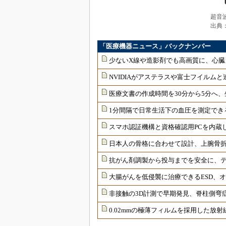
超音波診
出典
「医療機器ニュース」バックナンバー
少ないX線や造影剤でも高画質に、心臓
NVIDIAがアステラスや富士フイルムと
医療文書の作成時間を30分から5分へ、
1分間隔で日常生活下の血圧を測定でき
スマホ認証機構と資格確認用PCを内蔵
日本人の骨格に合わせて設計、上腕骨
抗がん剤調製から投与までを安全に、
大腸がんを低侵襲に治療できるESD、
非接触の3D計測で早期発見、脊柱側弯
0.02mmの極薄フィルムを採用した放