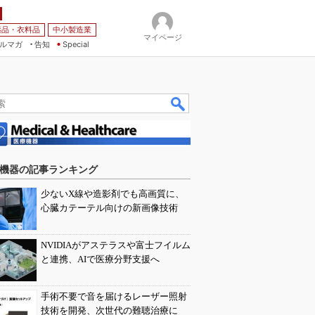
薬品・衣料品
中小製造業
マイページ
ルマガ
告知
Special
機器の記事ランキング
少ないX線や造影剤でも高画質に、
心臓カテーテル向けの新画像技術
NVIDIAがアステラスや富士フイルム
と連携、AIで医療分野支援へ
手術不要で音を届けるレーザー照射
技術を開発、次世代の難聴治療に