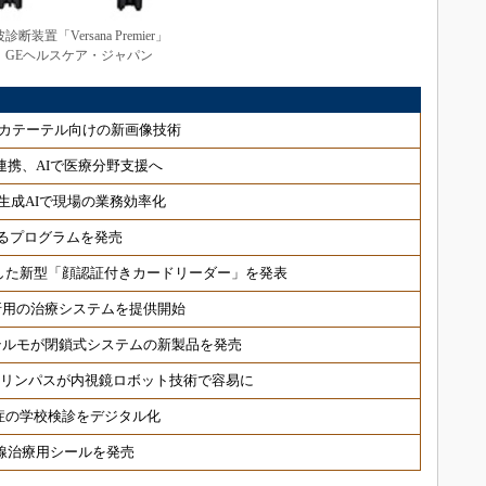
断装置「Versana Premier」
：GEヘルスケア・ジャパン
カテーテル向けの新画像技術
連携、AIで医療分野支援へ
生成AIで現場の業務効率化
るプログラムを発売
した新型「顔認証付きカードリーダー」を発表
折用の治療システムを提供開始
テルモが閉鎖式システムの新製品を発売
オリンパスが内視鏡ロボット技術で容易に
症の学校検診をデジタル化
射線治療用シールを発売