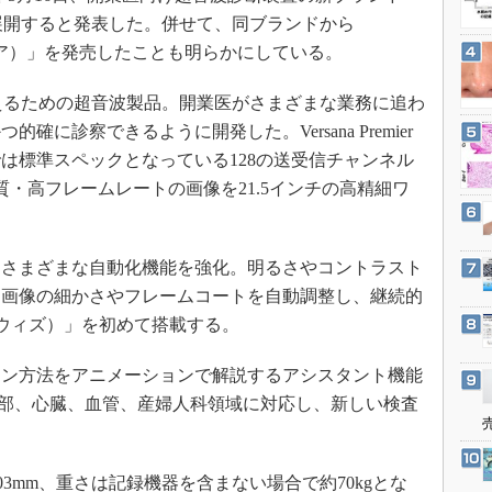
3Dプリンタ
産業オープンネット展
本で展開すると発表した。併せて、同ブランドから
デジタルツインとCAE
サナプレミア）」を発売したことも明らかにしている。
S＆OP
応えるための超音波製品。開業医がさまざまな業務に追わ
インダストリー4.0
に診察できるように開発した。Versana Premier
イノベーション
は標準スペックとなっている128の送受信チャンネル
製造業ビッグデータ
・高フレームレートの画像を21.5インチの高精細ワ
メイドインジャパン
植物工場
さまざまな自動化機能を強化。明るさやコントラスト
知財マネジメント
、画像の細かさやフレームコートを自動調整し、継続的
海外生産
（ウィズ）」を初めて搭載する。
グローバル設計・開発
ン方法をアニメーションで解説するアシスタント機能
制御セキュリティ
る。腹部、心臓、血管、産婦人科領域に対応し、新しい検査
新型コロナへの対応
6×803mm、重さは記録機器を含まない場合で約70kgとな