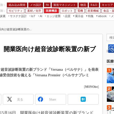
程別：
組み込み開発
メカ設計
製造マネジメント
物流
R＆D
キャリア
FA
業別：
モビリティ
素材／化学
医療機器
ロボット
電機
産業機械
食品・
炭素
サステナ設計
エッジ逆襲
品質
展示会
特集
メ
IoT
AI
ebook
伝承
組み込み開発
CEATEC
読者調査まとめ
編集後記
向け超音波診断装置の...
JIMTOF
保全
メカ設計
つながるクルマ
組込み/エッジ コンピューティング
ス
 AI
製造マネジメント
5G
展＆IoT/5Gソリューション展
VR／AR
FA
、開業医向け超音波診断装置の新ブ
IIFES
モビリティ
フィールドサービス
国際ロボット展
素材／化学
FPGA
医療
ジャパンモビリティショー
組み込み画像技術
超音波診断装置の新ブランド「Versana（ベルサナ）」を発表
TECHNO-FRONTIER
信技術を備える「Versana Premier（ベルサナプレミ
組み込みモデリング
人テク展
Windows Embedded
[
MONOist
]
スマート工場EXPO
車載ソフト開発
EdgeTech+
見る
Share
ISO26262
日本ものづくりワールド
無償設計ツール
AUTOMOTIVE WORLD
年5月16日、開業医向け超音波診断装置の新ブランド