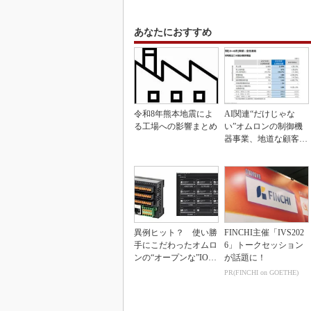
あなたにおすすめ
令和8年熊本地震によ
AI関連“だけじゃな
る工場への影響まとめ
い”オムロンの制御機
器事業、地道な顧客基
盤強化が結実
異例ヒット？ 使い勝
FINCHI主催「IVS202
手にこだわったオムロ
6」トークセッション
ンの“オープンな”IO-L
が話題に！
inkマスター
PR(FINCHI on GOETHE)