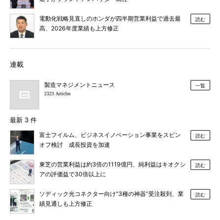
電動化戦略見直しのホンダが四半期営業利益で過去最
読む
高、2026年度業績も上方修正
連載
製造マネジメントニュース
一覧
2323 Articles
最新 3 件
富士フイルム、ビジネスイノベーション事業をスピン
読む
オフ検討 成長投資を加速
東芝の営業利益は約3倍の1119億円、純利益はキオクシ
読む
アの評価益で30倍以上に
ソディック光コネクター向け“3種の神器”受注殺到、業
読む
績見通しも上方修正