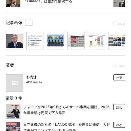
「Lumada」は協創で解決する
記事画像
＋
6 Images
1
2
3
4
5
6
著者
1 Authors
朴尚洙
一覧
4738 Articles
最新 3 件
シャープが2026年9月からAIサーバ事業を開始、2026
読む
年度業績は円安で下方修正
日立建機の新社名「LANDCROS」を世界に発信、大谷
読む
選手がブランドアンバサダー就任