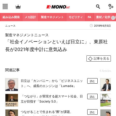
組み込み開発
メカ設計
製造マネジメント
モビリティ
FA
素材／化学
ニュース
2019年6月5日
製造マネジメントニュース
「社会イノベーションといえば日立に」、東原社
長が2021年度中計に意気込み
記事を見る
関連記事
6 Articles
日立は「カンパニー」から「ビジネスユニッ
読む
ト」へ、成長のエンジンは「Lumada」
「つながり」が実現する超スマート社会、日
読む
立が目指す「Society 5.0」
つながることで生まれる“際”が課題、
読む