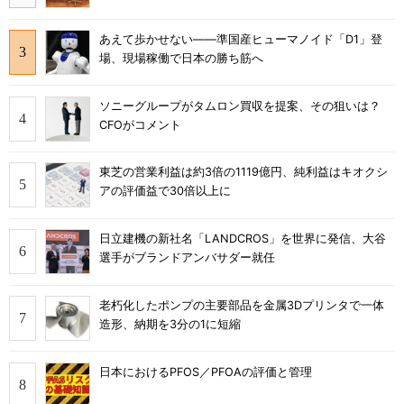
あえて歩かせない――準国産ヒューマノイド「D1」登
場、現場稼働で日本の勝ち筋へ
ソニーグループがタムロン買収を提案、その狙いは？
CFOがコメント
東芝の営業利益は約3倍の1119億円、純利益はキオクシ
アの評価益で30倍以上に
日立建機の新社名「LANDCROS」を世界に発信、大谷
選手がブランドアンバサダー就任
老朽化したポンプの主要部品を金属3Dプリンタで一体
造形、納期を3分の1に短縮
日本におけるPFOS／PFOAの評価と管理