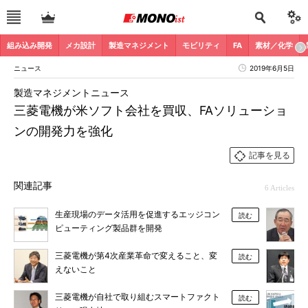
組み込み開発
メカ設計
製造マネジメント
モビリティ
FA
素材／化学
ニュース
2019年6月5日
製造マネジメントニュース
三菱電機が米ソフト会社を買収、FAソリューショ
ンの開発力を強化
記事を見る
関連記事
6 Articles
生産現場のデータ活用を促進するエッジコン
読む
ピューティング製品群を開発
三菱電機が第4次産業革命で変えること、変
読む
えないこと
三菱電機が自社で取り組むスマートファクト
読む