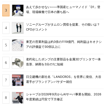
あえて歩かせない――準国産ヒューマノイド「D1」登
場、現場稼働で日本の勝ち筋へ
ソニーグループがタムロン買収を提案、その狙いは？
CFOがコメント
東芝の営業利益は約3倍の1119億円、純利益はキオクシ
アの評価益で30倍以上に
老朽化したポンプの主要部品を金属3Dプリンタで一体
造形、納期を3分の1に短縮
日立建機の新社名「LANDCROS」を世界に発信、大谷
選手がブランドアンバサダー就任
シャープが2026年9月からAIサーバ事業を開始、2026
年度業績は円安で下方修正