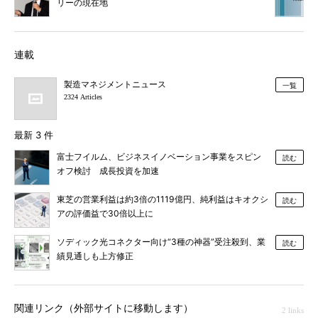
リーの現在地
連載
製造マネジメントニュース
一覧
2324 Articles
最新 3 件
富士フイルム、ビジネスイノベーション事業をスピン
読む
オフ検討 成長投資を加速
東芝の営業利益は約3倍の1119億円、純利益はキオクシ
読む
アの評価益で30倍以上に
ソディック光コネクター向け“3種の神器”受注殺到、業
読む
績見通しも上方修正
関連リンク（外部サイトに移動します）
2 links