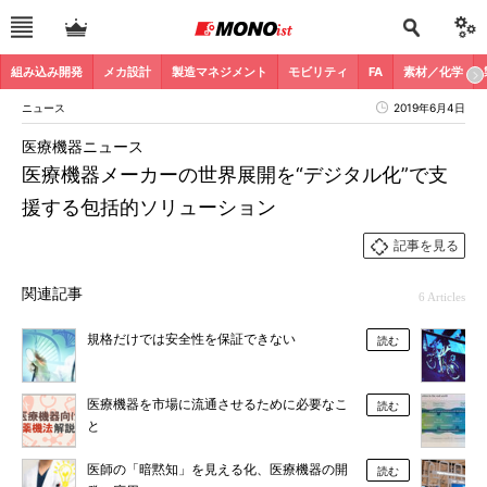
組み込み開発
メカ設計
製造マネジメント
モビリティ
FA
素材／化学
ニュース
2019年6月4日
医療機器ニュース
医療機器メーカーの世界展開を“デジタル化”で支
援する包括的ソリューション
記事を見る
関連記事
6 Articles
規格だけでは安全性を保証できない
読む
医療機器を市場に流通させるために必要なこ
読む
と
医師の「暗黙知」を見える化、医療機器の開
読む