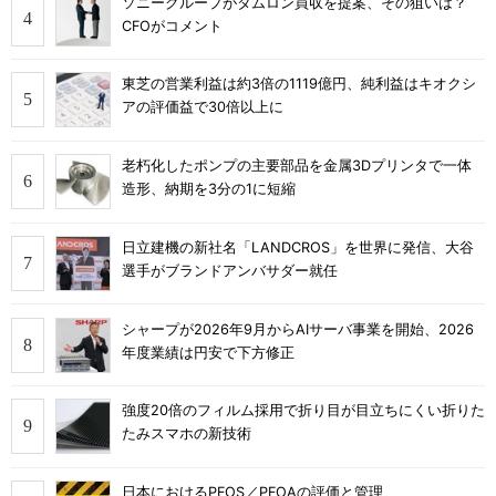
ソニーグループがタムロン買収を提案、その狙いは？
CFOがコメント
東芝の営業利益は約3倍の1119億円、純利益はキオクシ
アの評価益で30倍以上に
老朽化したポンプの主要部品を金属3Dプリンタで一体
造形、納期を3分の1に短縮
日立建機の新社名「LANDCROS」を世界に発信、大谷
選手がブランドアンバサダー就任
シャープが2026年9月からAIサーバ事業を開始、2026
年度業績は円安で下方修正
強度20倍のフィルム採用で折り目が目立ちにくい折りた
たみスマホの新技術
日本におけるPFOS／PFOAの評価と管理