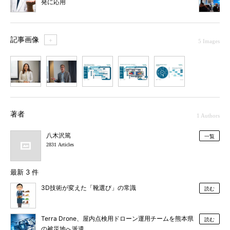
発に応用
記事画像
＋
5 Images
1
2
3
4
5
著者
1 Authors
八木沢篤
一覧
2831 Articles
最新 3 件
3D技術が変えた「靴選び」の常識
読む
Terra Drone、屋内点検用ドローン運用チームを熊本県
読む
の被災地へ派遣