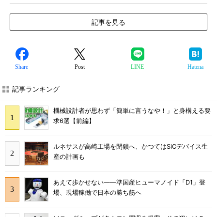
記事を見る
Share
Post
LINE
Hatena
記事ランキング
機械設計者が思わず「簡単に言うなや！」と身構える要
求6選【前編】
ルネサスが高崎工場を閉鎖へ、かつてはSiCデバイス生
産の計画も
あえて歩かせない――準国産ヒューマノイド「D1」登
場、現場稼働で日本の勝ち筋へ