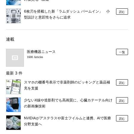
6枚刃を搭載した新「ラムダッシュ パームイン」 小
読む
型設計と意匠性をさらに追求
連載
医療機器ニュース
一覧
1600 Articles
最新 3 件
スマホの棚番号表示で非薬剤師のピッキングと薬品補
読む
充を支援
少ないX線や造影剤でも高画質に、心臓カテーテル向け
読む
の新画像技術
NVIDIAがアステラスや富士フイルムと連携、AIで医療
読む
分野支援へ