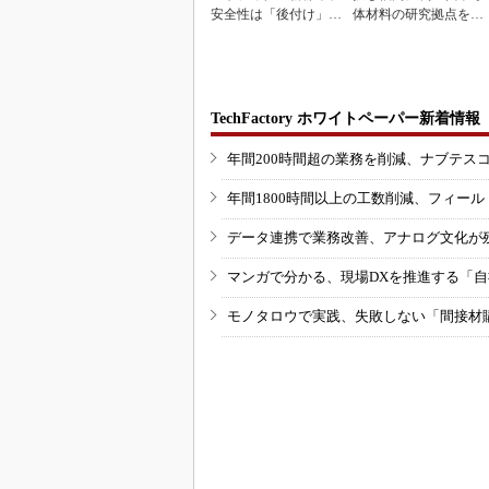
安全性は「後付け」で
体材料の研究拠点を開
なく「設計の核心」
設
TechFactory ホワイトペーパー新着情報
年間200時間超の業務を削減、ナブテス
年間1800時間以上の工数削減、フィー
データ連携で業務改善、アナログ文化が
マンガで分かる、現場DXを推進する「
モノタロウで実践、失敗しない「間接材