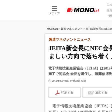
工
産
メディア
脱
つながる技術
AI×技術
MONOist
>
製造マネジメント
>
JEITA新会長にNE
つながる工場
AI×設備
つながるサービ
Physical
製造マネジメントニュース
JEITA新会長にNE
ましい方向で落ち着く
電子情報技術産業協会（JEITA）は201
満了で同協会 会長を退任し、遠藤信博氏
2019年06月03日 07時30分 公開
印刷する
通知する
電子情報技術産業協会（JEITA）は