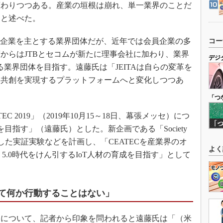
変わりつつある。産業の垣根は崩れ、単一業界のことだ
」と述べた。
系企業を主とする業界団体だが、近年では会員企業の多
コー
度からはJTBとセコムが新たに理事会社に加わり、業界
デジ
貢献する業界団体を目指す。遠藤氏は「JEITAは自らの変革を
、共創を実現するプラットフォームへと変化しつつあ
「つ
C 2019」（2019年10月15～18日、幕張メッセ）につ
目指す」（遠藤氏）とした。新企画である「Society
用した実証実験などを計画し、「CEATECを産業界のオ
よく
y 5.0時代をけん引するIoT人材の育成を目指す」として
して何か行動することはない」
について、記者から印象を問われると遠藤氏は「（米