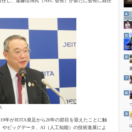
退任し、遠藤信博氏（NEC 会長）が新たに会長に就任
3Dプリンタ
産業オープンネット展
デジタルツインとCAE
S＆OP
インダストリー4.0
イノベーション
製造業ビッグデータ
メイドインジャパン
植物工場
知財マネジメント
海外生産
グローバル設計・開発
制御セキュリティ
氏
新型コロナへの対応
9年がJEITA発足から20年の節目を迎えたことに触
ト）やビッグデータ、AI（人工知能）の技術進展によ