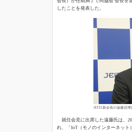
会長）が任期満了で同協会 会長を
したことを発表した。
JEITA新会長の遠藤信博
就任会見に出席した遠藤氏は、201
れ、「IoT（モノのインターネッ