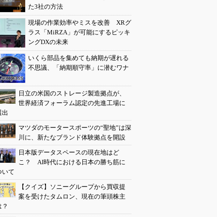
た3社の方法
現場の作業効率やミスを改善 XRグ
ラス「MiRZA」が可能にするピッキ
ングDXの未来
いくら部品を集めても納期が遅れる
不思議、「納期順守率」に潜むワナ
日立の米国のストレージ製造拠点が、
世界経済フォーラム認定の先進工場に
選出
マツダのモータースポーツの“聖地”は深
川に、新たなブランド体験拠点を開設
日本版データスペースの現在地はど
こ？ AI時代における日本の勝ち筋に
ついて
【クイズ】ソニーグループから買収提
案を受けたタムロン、現在の筆頭株主
は？