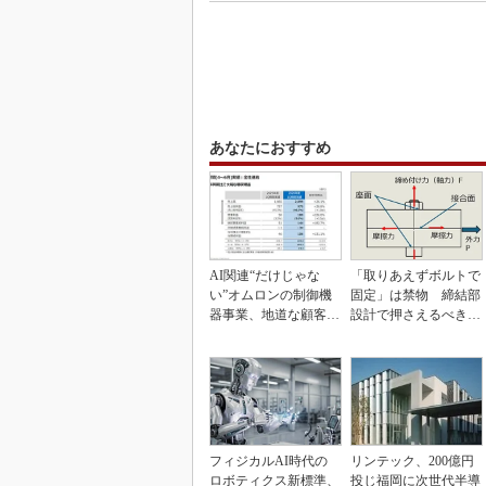
あなたにおすすめ
AI関連“だけじゃな
「取りあえずボルトで
い”オムロンの制御機
固定」は禁物 締結部
器事業、地道な顧客基
設計で押さえるべき基
盤強化が結実
本
フィジカルAI時代の
リンテック、200億円
ロボティクス新標準、
投じ福岡に次世代半導