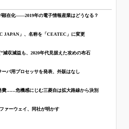
顕在化――2019年の電子情報産業はどうなる？
C JAPAN」、名称を「CEATEC」に変更
質”減収減益も、2020年代見据えた攻めの布石
サーバ用プロセッサを発表、外販はなし
発費……危機感にじむ三菱自は拡大路線から決別
はファーウェイ、同社が明かす