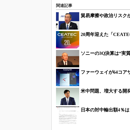
関連記事
貿易摩擦や政治リスクが
20周年迎えた「CEATE
ソニーの3Q決算は“実
ファーウェイが64コア
米中問題、増大する開
日本の対中輸出額4％