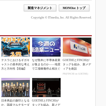
製造マネジメント
MONOist トップ
Copyright © ITmedia, Inc. All Rights Reserved.
テスラにおけるギガキ
なぜ熊本に半導体産業
GOETHEとFINCHIが
ャストの基本的な考え
が集まるのか――地震
タッグを組み、新メデ
方と方向性【前編】
で工場稼働停止相次ぐ
ィアを創設
PR(FINCHI on GOETHE)
日本再起の旗印となる
GOETHEとFINCHIが
か、国産マルチモーダ
タッグを組み、新メデ