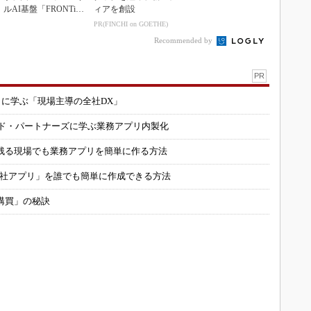
ルAI基盤「FRONTi
ィアを創設
a」が始動
PR(FINCHI on GOETHE)
Recommended by
PR
コに学ぶ「現場主導の全社DX」
ルド・パートナーズに学ぶ業務アプリ内製化
残る現場でも業務アプリを簡単に作る方法
自社アプリ」を誰でも簡単に作成できる方法
購買」の秘訣