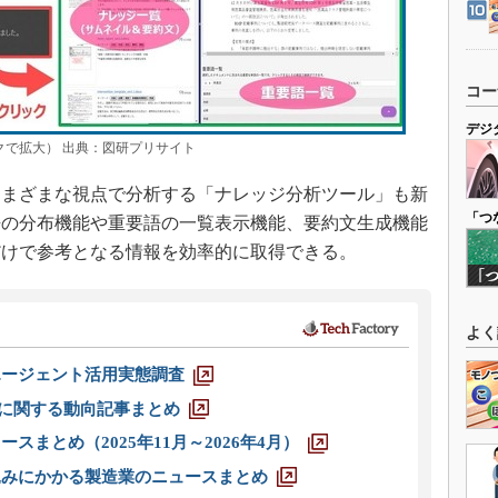
コー
デジ
クで拡大） 出典：図研プリサイト
まざまな視点で分析する「ナレッジ分析ツール」も新
「つ
語の分布機能や重要語の一覧表示機能、要約文生成機能
だけで参考となる情報を効率的に取得できる。
よく
エージェント活用実態調査
O」に関する動向記事まとめ
スまとめ（2025年11月～2026年4月）
込みにかかる製造業のニュースまとめ