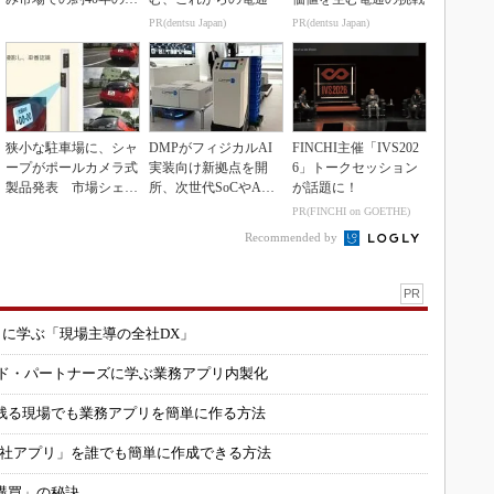
績を生かせるか
PR(dentsu Japan)
PR(dentsu Japan)
狭小な駐車場に、シャ
DMPがフィジカルAI
FINCHI主催「IVS202
ープがポールカメラ式
実装向け新拠点を開
6」トークセッション
製品発表 市場シェア
所、次世代SoCやAM
が話題に！
10％目指す
Rデモを披露
PR(FINCHI on GOETHE)
Recommended by
PR
コに学ぶ「現場主導の全社DX」
ルド・パートナーズに学ぶ業務アプリ内製化
残る現場でも業務アプリを簡単に作る方法
自社アプリ」を誰でも簡単に作成できる方法
購買」の秘訣