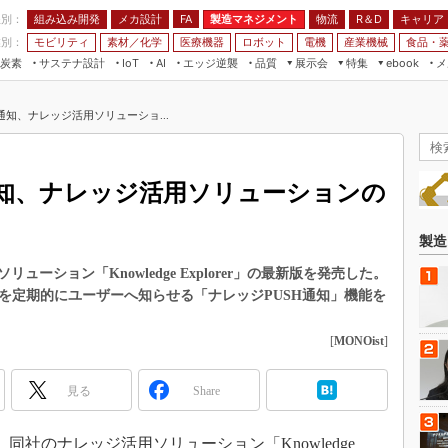
程別：
組み込み開発
メカ設計
製造マネジメント
物流
R＆D
キャリア
FA
業別：
モビリティ
素材／化学
医療機器
ロボット
電機
産業機械
食品・
炭素
サステナ設計
エッジ逆襲
品質
展示会
特集
メ
IoT
AI
ebook
伝承
組み込み開発
CEATEC
読者調査まとめ
編集後記
通知、ナレッジ活用ソリューショ...
JIMTOF
保全
メカ設計
つながるクルマ
組込み/エッジ コンピューティング
ス
 AI
製造マネジメント
5G
展＆IoT/5Gソリューション展
VR／AR
FA
通知、ナレッジ活用ソリューションの
IIFES
モビリティ
フィールドサービス
国際ロボット展
素材／化学
FPGA
製造
ジャパンモビリティショー
組み込み画像技術
ーション「Knowledge Explorer」の最新版を発売した。
TECHNO-FRONTIER
を定期的にユーザーへ知らせる「ナレッジPUSH通知」機能を
組み込みモデリング
人テク展
Windows Embedded
[
MONOist
]
スマート工場EXPO
車載ソフト開発
EdgeTech+
見る
Share
ISO26262
日本ものづくりワールド
無償設計ツール
AUTOMOTIVE WORLD
、同社のナレッジ活用ソリューション「Knowledge