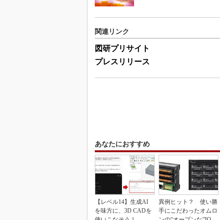
関連リンク
図研プリサイト
プレスリリース
あなたにおすすめ
【レベル14】生成AI
異例ヒット？ 使い勝
を味方に、3D CADを
手にこだわったオムロ
使いこなそう！
ンの“オープンな”IO-L