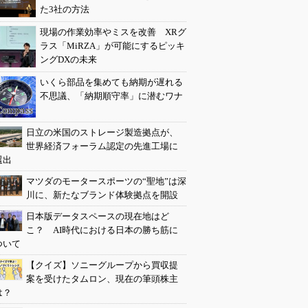
た3社の方法
現場の作業効率やミスを改善 XRグ
ラス「MiRZA」が可能にするピッキ
ングDXの未来
いくら部品を集めても納期が遅れる
不思議、「納期順守率」に潜むワナ
日立の米国のストレージ製造拠点が、
世界経済フォーラム認定の先進工場に
選出
マツダのモータースポーツの“聖地”は深
川に、新たなブランド体験拠点を開設
日本版データスペースの現在地はど
こ？ AI時代における日本の勝ち筋に
ついて
【クイズ】ソニーグループから買収提
案を受けたタムロン、現在の筆頭株主
は？