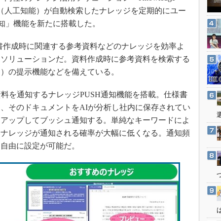
3Dプリンタ
産業オープンネット展
。AI（人工知能）が自動検索したナレッジを定期的にユー
デジタルツインとCAE
通知」機能を新たに搭載した。
S＆OP
ビジネス文書作成時に関連する参考資料などのナレッジを効率よ
インダストリー4.0
るソリューションだ。資料作成時に参考資料を検索する
イノベーション
ド）の提示機能などを備えている。
製造業ビッグデータ
料を通知するナレッジPUSH通知機能を搭載。仕様書
メイドインジャパン
、そのドキュメントをAIが分析し社内に保存されてい
植物工場
クアップしてブッシュ通知する。単純なキーワードによ
知財マネジメント
いナレッジが通知される確率が大幅に低くなる。通知頻
海外生産
て自由に設定が可能だ。
グローバル設計・開発
制御セキュリティ
新型コロナへの対応