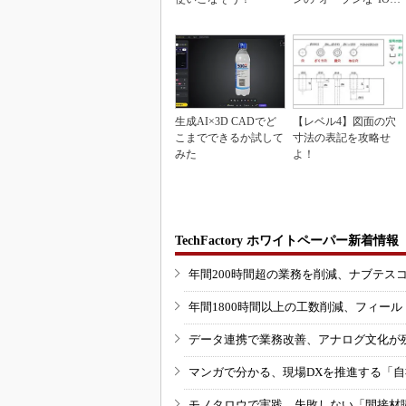
inkマスター
生成AI×3D CADでど
【レベル4】図面の穴
こまでできるか試して
寸法の表記を攻略せ
みた
よ！
TechFactory ホワイトペーパー新着情報
年間200時間超の業務を削減、ナブテス
年間1800時間以上の工数削減、フィー
データ連携で業務改善、アナログ文化が
マンガで分かる、現場DXを推進する「
モノタロウで実践、失敗しない「間接材