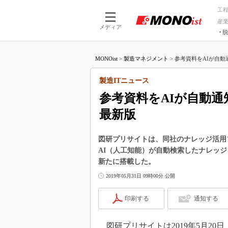
工
産
メディア
脱
つながる技術
AI×技術
MONOist
>
製造マネジメント
>
参考資料をAIが自動
つながる工場
AI×設備
つながるサービ
Physical
製造ITニュース
参考資料をAIが自動
最新版
図研プリサイトは、同社のナレッジ活用ソリュ
AI（人工知能）が自動検索したナレッジ
新たに搭載した。
2019年05月31日 09時00分 公開
印刷する
通知する
図研プリサイトは2019年5月20日