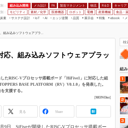
程別：
組み込み開発
メカ設計
製造マネジメント
物流
R＆D
キャリア
FA
業別：
モビリティ
素材／化学
医療機器
ロボット
電機
産業機械
食品・
炭素
サステナ設計
エッジ逆襲
品質
展示会
特集
メ
IoT
AI
ebook
伝承
組み込み開発
CEATEC
読者調査まとめ
編集後記
対応、組み込みソフトウェアプラ...
JIMTOF
保全
メカ設計
つながるクルマ
組込み/エッジ コンピューティング
ス
 AI
製造マネジメント
5G
展＆IoT/5Gソリューション展
VR／AR
FA
-Vに対応、組み込みソフトウェアプラッ
IIFES
モビリティ
フィールドサービス
国際ロボット展
素材／化学
FPGA
組み
ジャパンモビリティショー
組み込み画像技術
開発したRISC-Vプロセッサ搭載ボード「HiFive1」に対応した組
TECHNO-FRONTIER
ERS BASE PLATFORM（RV）V0.1.0」を発表した。
組み込みモデリング
人テク展
発を支援する。
Windows Embedded
[
MONOist
]
スマート工場EXPO
車載ソフト開発
EdgeTech+
見る
Share
ISO26262
日本ものづくりワールド
無償設計ツール
AUTOMOTIVE WORLD
月9日、SiFiveが開発したRISC-Vプロセッサ搭載ボー