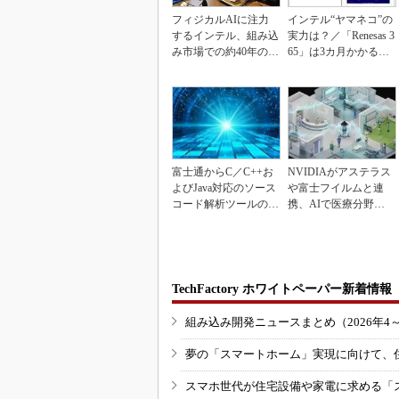
フィジカルAIに注力
インテル“ヤマネコ”の
するインテル、組み込
実力は？／「Renesas 3
み市場での約40年の実
65」は3カ月かかる作
績を生かせるか
業が1...
富士通からC／C++お
NVIDIAがアステラス
よびJava対応のソース
や富士フイルムと連
コード解析ツールの資
携、AIで医療分野支
産を取得
援へ
TechFactory ホワイトペーパー新着情報
組み込み開発ニュースまとめ（2026年4
夢の「スマートホーム」実現に向けて、
スマホ世代が住宅設備や家電に求める「