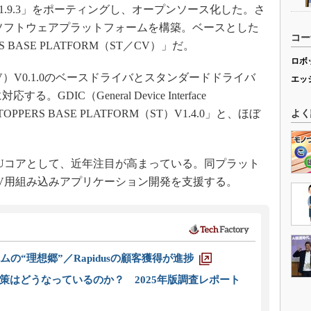
ease 1.9.3」をポーティングし、オープンソース化した。さ
込みソフトウェアプラットフォームを構築。ベースとした
コー
 BASE PLATFORM（ST／CV）」だ。
ロボ
M（RV）V0.1.0のベースドライバとスタンダードドライバ
エッ
る。GDIC（General Device Interface
PPERS BASE PLATFORM（ST）V1.4.0」と、ほぼ
よく
PUコアとして、近年注目が高まっている。同プラット
-V用組み込みアプリケーション開発を支援する。
ムの“理想郷”／Rapidusの顧客獲得が進捗
策はどうなっているのか？ 2025年版調査レポート