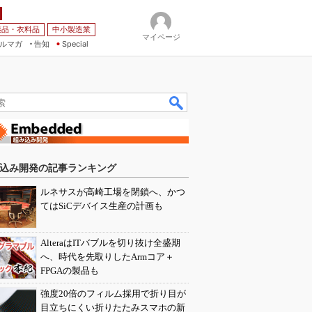
薬品・衣料品
中小製造業
マイページ
ルマガ
告知
Special
込み開発の記事ランキング
ルネサスが高崎工場を閉鎖へ、かつ
てはSiCデバイス生産の計画も
AlteraはITバブルを切り抜け全盛期
へ、時代を先取りしたArmコア＋
FPGAの製品も
強度20倍のフィルム採用で折り目が
目立ちにくい折りたたみスマホの新