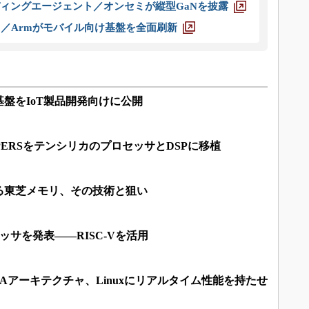
ディングエージェント／オンセミが縦型GaNを披露
ス／Armがモバイル向け基盤を全面刷新
盤をIoT製品開発向けに公開
PPERSをテンシリカのプロセッサとDSPに移植
る東芝メモリ、その技術と狙い
、プロセッサを発表――RISC-Vを活用
FPGAアーキテクチャ、Linuxにリアルタイム性能を持たせ