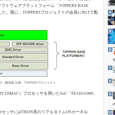
3Dプリンタ
産業オープンネット展
ソフトウェアプラットフォーム「TOPPERS BASE
デジタルツインとCAE
を発表した。既に、TOPPERSプロジェクトの会員に向けて配
S＆OP
インダストリー4.0
イノベーション
製造業ビッグデータ
メイドインジャパン
植物工場
知財マネジメント
海外生産
グローバル設計・開発
0.1.0」構造図 出典：TOPPERSプロジェクト
制御セキュリティ
RV32IMAC）プロセッサを用いたSoC「FE310-G000」
新型コロナへの対応
ロセッサにμITRON系のリアルタイムOSカーネル