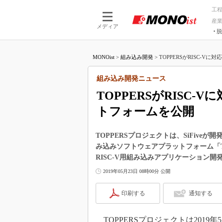
工
産
メディア
脱
つながる技術
AI×技術
MONOist
>
組み込み開発
>
TOPPERSがRISC-Vに
つながる工場
AI×設備
つながるサービ
Physical
組み込み開発ニュース
TOPPERSがRISC
トフォームを公開
TOPPERSプロジェクトは、SiFiveが
み込みソフトウェアプラットフォーム「TOPP
RISC-V用組み込みアプリケーション開
2019年05月23日 08時00分 公開
印刷する
通知する
TOPPERSプロジェクトは2019年5