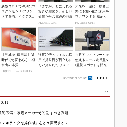
新型コロナで深刻なマ
「さすが」と言われる
未来を一緒に…顧客と
スク不足を3Dプリン
驚きや感動を。新しい
共に予測不能な未来を
タで解消、イグアスが
価値を生む電通の挑戦
ワクワクする場所へ
3Dマスクを開発
PR(dentsu Japan)
PR(dentsu Japan)
【見城徹×藤田晋】AI
強度20倍のフィルム採
市販アルミフレームを
時代でも変わらない経
用で折り目が目立ちに
使えるレール走行型A
営者の本質
くい折りたたみスマホ
I監視ロボットを開発
の新技術
PR(FINCHI on GOETHE)
Recommended by
PR
～6月）
住宅設備・家電メーカーが検討すべき課題
スマホライクな操作感」をどう実現する？