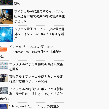
技術
フィジカルAIに注力するインテル、
組み込み市場での約40年の実績を生
かせるか
シリコン量子コンピュータの量産開
発へ、インテルの18Aプロセスを活
用
インテル“ヤマネコ”の実力は？／
「Renesas 365」は3カ月かかる作業が1
分に
フラクタルによる高精度画像認識技術
を開発
市販アルミフレームを使えるレール走
行型AI監視ロボットを開発
フィジカルAI時代のロボティクス新標
準、安全性は「後付け」でなく「設計
の核心」
“Hello, World”と「Lチカ」の共通点