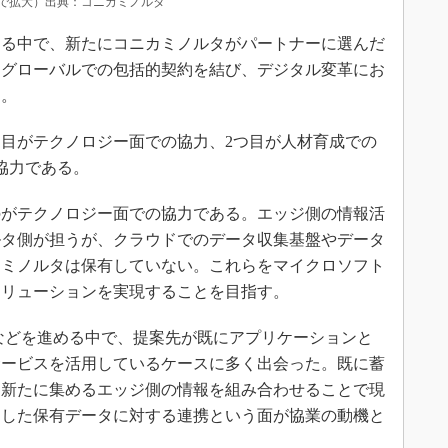
で拡大）出典：コニカミノルタ
る中で、新たにコニカミノルタがパートナーに選んだ
はグローバルでの包括的契約を結び、デジタル変革にお
る。
目がテクノロジー面での協力、2つ目が人材育成での
協力である。
がテクノロジー面での協力である。エッジ側の情報活
ルタ側が担うが、クラウドでのデータ収集基盤やデータ
カミノルタは保有していない。これらをマイクロソフト
ソリューションを実現することを目指す。
の提案などを進める中で、提案先が既にアプリケーションと
サービスを活用しているケースに多く出会った。既に蓄
、新たに集めるエッジ側の情報を組み合わせることで現
うした保有データに対する連携という面が協業の動機と