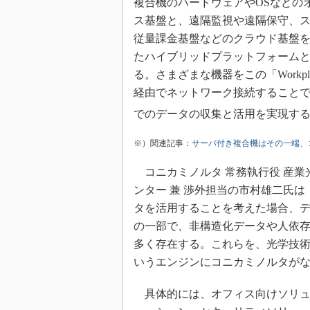
複合機のハードウェアやOSなどの
ス基盤と、遠隔監視や遠隔保守、
従量課金基盤などのクラウド基盤
たハイブリッドプラットフォーム
る。さまざまな機器をこの「Workplac
経由でネットワーク接続すること
でのデータの収集と活用を実現す
※）関連記事：
サーバ付き複合機はその一端、
コニカミノルタ 常務執行役 産業
ンター 兼 渉外担当の市村雄二氏
タを活用することを考えた場合、
の一部で、非構造化データや人依
多く存在する。これらを、光学技
いうエンジンにコニカミノルタが
具体的には、オフィス向けソリュ