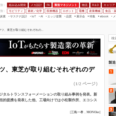
程別：
組み込み開発
メカ設計
製造マネジメント
物流
R＆D
キャリア
FA
業別：
モビリティ
素材／化学
医療機器
ロボット
電機
産業機械
食品・
炭素
サステナ設計
エッジ逆襲
品質
展示会
特集
メ
IoT
AI
ebook
伝承
組み込み開発
CEATEC
読者調査まとめ
編集後記
ツ、東芝が取り組むそれぞれの...
JIMTOF
保全
メカ設計
つながるクルマ
組込み/エッジ コンピューティング
ス
 AI
製造マネジメント
5G
展＆IoT/5Gソリューション展
VR／AR
FA
IIFES
モビリティ
フィールドサービス
国際ロボット展
素材／化学
FPGA
製造
ジャパンモビリティショー
ツ、東芝が取り組むそれぞれのデ
組み込み画像技術
TECHNO-FRONTIER
組み込みモデリング
人テク展
（1/2 ページ）
Windows Embedded
スマート工場EXPO
車載ソフト開発
ジタルトランスフォーメーションの取り組み事例を発表。新
EdgeTech+
括的提携を発表した他、工場向けでは小松製作所、エコシス
ISO26262
日本ものづくりワールド
無償設計ツール
[
三島一孝
，
MONOist
]
AUTOMOTIVE WORLD