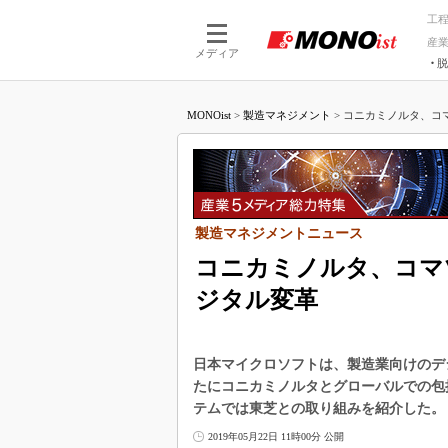
工
産
メディア
脱
つながる技術
AI×技術
MONOist
>
製造マネジメント
>
コニカミノルタ、コマ
つながる工場
AI×設備
つながるサービ
Physical
製造マネジメントニュース
コニカミノルタ、コマ
ジタル変革
日本マイクロソフトは、製造業向けのデ
たにコニカミノルタとグローバルでの包
テムでは東芝との取り組みを紹介した。
2019年05月22日 11時00分 公開