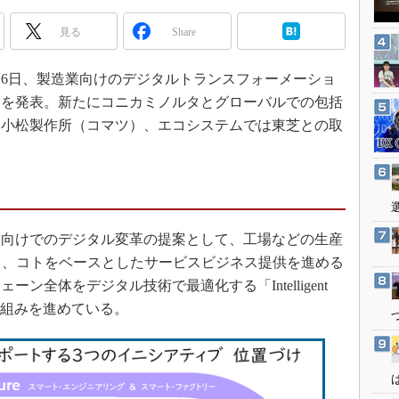
3Dプリンタ
産業オープンネット展
見る
Share
デジタルツインとCAE
S＆OP
月16日、製造業向けのデジタルトランスフォーメーショ
インダストリー4.0
例を発表。新たにコニカミノルタとグローバルでの包括
イノベーション
は小松製作所（コマツ）、エコシステムでは東芝との取
製造業ビッグデータ
メイドインジャパン
植物工場
知財マネジメント
向けでのデジタル変革の提案として、工場などの生産
海外生産
 future」、コトをベースとしたサービスビジネス提供を進める
グローバル設計・開発
サプライチェーン全体をデジタル技術で最適化する「Intelligent
で取り組みを進めている。
制御セキュリティ
新型コロナへの対応