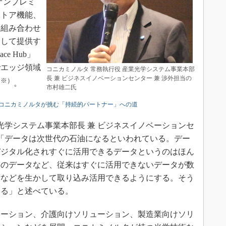
オンプレミ
ストア機能、
を組み合わせ
として提供す
e Hub」
でエッジ領域
コニカミノルタ 常務執行役 産業光学システム事業本部
長 兼 ビジネスイノベーションセンター 兼 渉外担当の
※）
る
。
市村雄二氏
コニカミノルタが挑む「持続的パートナー」への道
光学システム事業本部長 兼 ビジネスイノベーションセ
は「データは次世代の石油になるといわれている。デー
デジタル化されすぐに活用できるデータというのはほん
存のデータなど、従来はすぐに活用できないデータが数
術などを生かして取り込み活用できるようにする。そう
なる」と述べている。
ーション、介護向けソリューション、製造業向けソリ