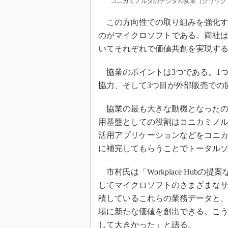
コニカミノルタのデジタル変革（クリック
この方向性での取り組みを強化す
のがマイクロソフトである。両社
いてそれぞれで価値共創を実現す
協業のポイントは3つである。1つ
協力、そして3つ目が外部販売での
協業の最も大きな動機となったの
用基盤としての役割はコニカミノ
活用アプリケーションなどをコニ
に補完してもらうことでトータル
市村氏は「Workplace Hub
してマイクロソフトのさまざまな
積しているこれらの業務データと
場に新たな価値を創出できる。こ
して大きかった」と語る。