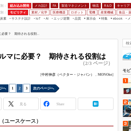
程別：
組み込み開発
メカ設計
製造マネジメント
物流
R＆D
キャリア
FA
業別：
モビリティ
素材／化学
医療機器
ロボット
電機
産業機械
食品・
炭素
サステナ設計
エッジ逆襲
品質
展示会
特集
メ
IoT
AI
ebook
伝承
組み込み開発
CEATEC
読者調査まとめ
編集後記
必要？ 期待される役割...
JIMTOF
保全
メカ設計
つながるクルマ
組込み/エッジ コンピューティング
ス
 AI
製造マネジメント
5G
展＆IoT/5Gソリューション展
VR／AR
FA
ルマに必要？ 期待される役割は
IIFES
モビリティ
フィールドサービス
（2/3 ページ）
国際ロボット展
素材／化学
FPGA
モビ
ジャパンモビリティショー
[
中村伸彦（ベクター・ジャパン）
，
MONOist
]
組み込み画像技術
TECHNO-FRONTIER
組み込みモデリング
ジへ
1
|
2
|
3
次のページへ
人テク展
Windows Embedded
スマート工場EXPO
見る
Share
車載ソフト開発
EdgeTech+
ISO26262
日本ものづくりワールド
（ユースケース）
無償設計ツール
AUTOMOTIVE WORLD