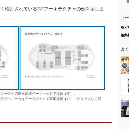
検討されているE/Eアーキテクチャの例を示しま
コー
モビ
編集
よく
各ゾーンとの間を高速イーサネットで接続（左）。
アクチュエータをイーサネットで直接接続（右）（クリックして拡