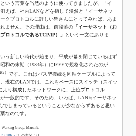
という言葉を当然のように使ってきましたが、「イー
例えば、社内LANなどを指して漫然と「イーサネッ
ワークプロトコルに詳しい皆さんにとってみれば、あま
しれません。その理由は、前段落の
「イーサネット（お
ロトコルであるTCP/IP）」
という一文にありま
いう新しい時代が始まり、平成が幕を閉じているはず
和の末期（1983年）にIEEEで規格化されたのが
※2）
です。これはバス型接続を同軸ケーブルによって
、現在のLANでは、これをベースにスイッチ（スイッ
により構成したネットワークに、上位プロトコル
るのが一般的です。そのため、いわば、LAN≒イーサネッ
と呼んでしまっているということが少なからずあると思い
言葉なのです。
rking Group, March 9,
o_2_0306.pdf
）の表記より