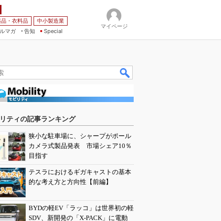
薬品・衣料品
中小製造業
マイページ
ルマガ
告知
Special
リティの記事ランキング
狭小な駐車場に、シャープがポール
カメラ式製品発表 市場シェア10％
目指す
テスラにおけるギガキャストの基本
的な考え方と方向性【前編】
BYDの軽EV「ラッコ」は世界初の軽
SDV、新開発の「X-PACK」に電動