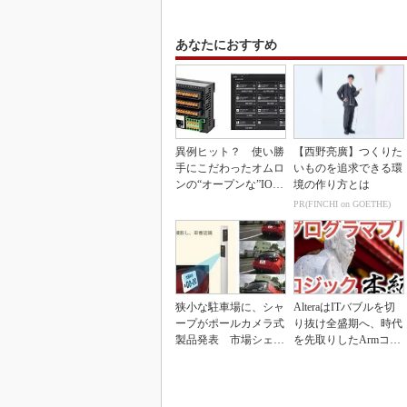
あなたにおすすめ
異例ヒット？ 使い勝
【西野亮廣】つくりた
手にこだわったオムロ
いものを追求できる環
ンの“オープンな”IO-L
境の作り方とは
inkマスター
PR(FINCHI on GOETHE)
狭小な駐車場に、シャ
AlteraはITバブルを切
ープがポールカメラ式
り抜け全盛期へ、時代
製品発表 市場シェア
を先取りしたArmコア
10％目指す
＋FPGA...