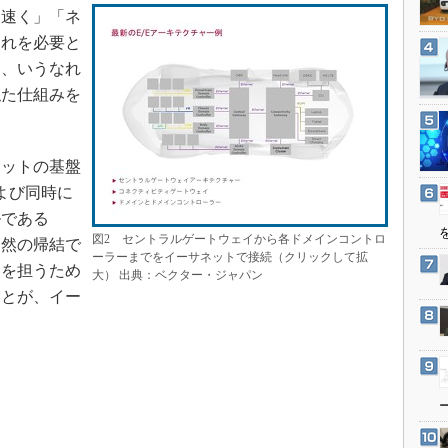
3Dプリンタ
速く」「ネ
産業オープンネット展
デジタルツインとCAE
それを必要と
は、いうなれ
S＆OP
似た仕組みを
インダストリー4.0
イノベーション
製造業ビッグデータ
ットの基盤
よび同時に
メイドインジャパン
ルである
植物工場
図2 セントラルゲートウェイから各ドメインコントロ
当然の帰結で
知財マネジメント
ーラーまでをイーサネットで接続（クリックして拡
目を担うため
大） 出典：ベクター・ジャパン
海外生産
ことが、イー
グローバル設計・開発
制御セキュリティ
新型コロナへの対応