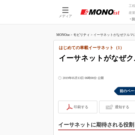
工
産
メディア
脱
つながる技術
AI×技術
MONOist
>
モビリティ
>
イーサネットがなぜクルマに
つながる工場
AI×設備
つながるサービ
Physical
はじめての車載イーサネット（1）
イーサネットがなぜク
2019年05月13日 06時00分 公開
前のペー
印刷する
通知する
イーサネットに期待される役割