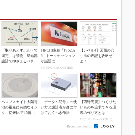
「取りあえずボルトで
FINCHI主催「IVS202
【レベル4】図面の穴
固定」は禁物 締結部
6」トークセッション
寸法の表記を攻略せ
設計で押さえるべき基
が話題に！
よ！
本
PR(FINCHI on GOETHE)
ペロブスカイト太陽電
「データム記号」の使
【西野亮廣】つくりた
池の量産に有効なイン
い方と設計者が身に付
いものを追求できる環
ク、従来比で1.5倍の
けておくべき作法
境の作り方とは
性能向上
PR(FINCHI on GOETHE)
Recommended by