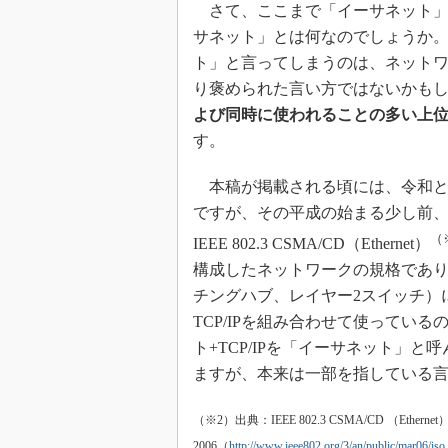
さて、ここまで「イーサネット」
サネット」とは何なのでしょうか。
ト」と言ってしまうのは、ネット
り褒められた言い方ではないかも
よび同時に使われることの多い上位プ
す。
本稿が掲載される頃には、令和と
ですが、その平成の始まる少し前、昭
（
IEEE 802.3 CSMA/CD（Ethernet）
構成したネットワークの規格であり
チングハブ、レイヤー2スイッチ）
TCP/IPを組み合わせて使ってい
ト+TCP/IPを「イーサネット」
ますが、本来は一部を指している
（※2）出典：IEEE 802.3 CSMA/CD （Ethernet） Wo
2006（
http://www.ieee802.org/3/an/public/mar06/is