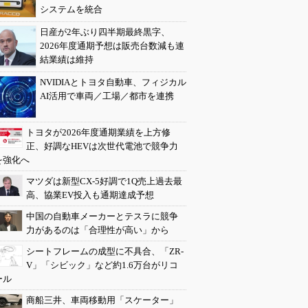
システムを統合
日産が2年ぶり四半期最終黒字、
2026年度通期予想は販売台数減も連
結業績は維持
NVIDIAとトヨタ自動車、フィジカル
AI活用で車両／工場／都市を連携
トヨタが2026年度通期業績を上方修
正、好調なHEVは次世代電池で競争力
を強化へ
マツダは新型CX-5好調で1Q売上過去最
高、協業EV投入も通期達成予想
中国の自動車メーカーとテスラに競争
力があるのは「合理性が高い」から
シートフレームの成型に不具合、「ZR-
V」「シビック」など約1.6万台がリコ
ール
商船三井、車両移動用「スケーター」