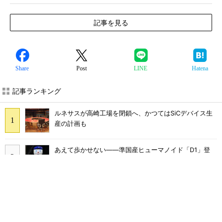
記事を見る
Share
Post
LINE
Hatena
記事ランキング
ルネサスが高崎工場を閉鎖へ、かつてはSiCデバイス生
産の計画も
あえて歩かせない――準国産ヒューマノイド「D1」登
場、現場稼働で日本の勝ち筋へ
「取りあえずボルトで固定」は禁物 締結部設計で押さ
えるべき基本