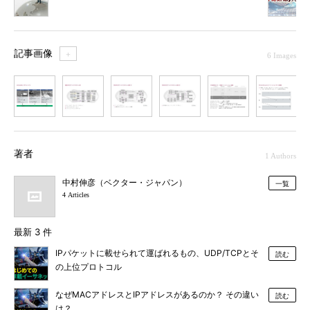
記事画像
＋
6 Images
1
2
3
4
5
6
著者
1 Authors
中村伸彦（ベクター・ジャパン）
一覧
4 Articles
最新 3 件
IPパケットに載せられて運ばれるもの、UDP/TCPとそ
読む
の上位プロトコル
なぜMACアドレスとIPアドレスがあるのか？ その違い
読む
は？