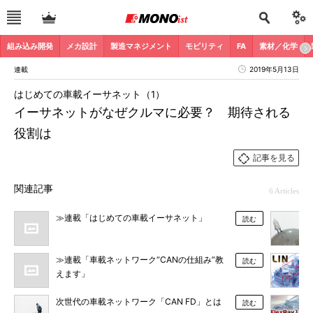
組み込み開発
メカ設計
製造マネジメント
モビリティ
FA
素材／化学
連載
2019年5月13日
はじめての車載イーサネット（1）
イーサネットがなぜクルマに必要？ 期待される
役割は
記事を見る
関連記事
6 Articles
≫連載「はじめての車載イーサネット」
読む
≫連載「車載ネットワーク“CANの仕組み”教
読む
えます」
次世代の車載ネットワーク「CAN FD」とは
読む