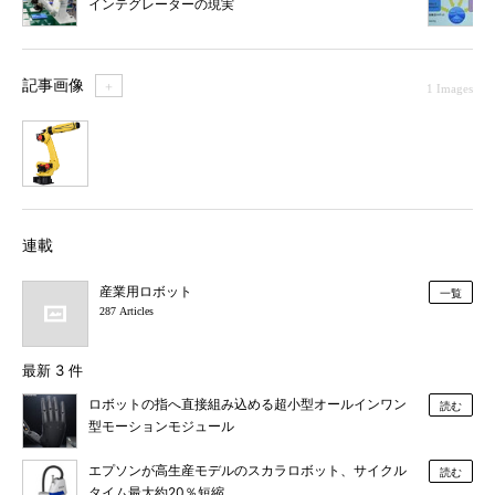
インテグレーターの現実
記事画像
＋
1 Images
1
連載
産業用ロボット
一覧
287 Articles
最新 3 件
ロボットの指へ直接組み込める超小型オールインワン
読む
型モーションモジュール
エプソンが高生産モデルのスカラロボット、サイクル
読む
タイム最大約20％短縮