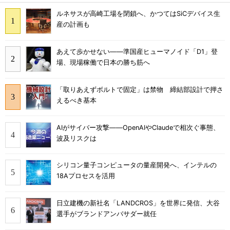
ルネサスが高崎工場を閉鎖へ、かつてはSiCデバイス生
産の計画も
あえて歩かせない――準国産ヒューマノイド「D1」登
場、現場稼働で日本の勝ち筋へ
「取りあえずボルトで固定」は禁物 締結部設計で押さ
えるべき基本
AIがサイバー攻撃――OpenAIやClaudeで相次ぐ事態、
波及リスクは
シリコン量子コンピュータの量産開発へ、インテルの
18Aプロセスを活用
日立建機の新社名「LANDCROS」を世界に発信、大谷
選手がブランドアンバサダー就任