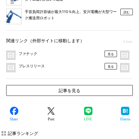
手首負荷許容値が最大110％向上、安川電機が大型ワー
読む
ク搬送用ロボット
関連リンク（外部サイトに移動します）
4 links
ファナック
MO
見る
プレスリリース
F
見る
記事を見る
Share
Post
LINE
Hatena
記事ランキング