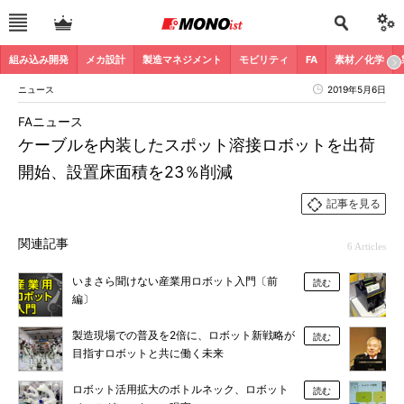
組み込み開発
メカ設計
製造マネジメント
モビリティ
FA
素材／化学
ニュース
2019年5月6日
FAニュース
ケーブルを内装したスポット溶接ロボットを出荷
開始、設置床面積を23％削減
記事を見る
関連記事
6 Articles
いまさら聞けない産業用ロボット入門〔前
読む
編〕
製造現場での普及を2倍に、ロボット新戦略が
読む
目指すロボットと共に働く未来
ロボット活用拡大のボトルネック、ロボット
読む