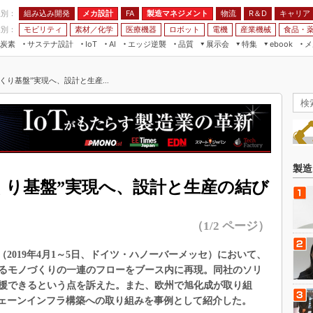
程別：
組み込み開発
メカ設計
製造マネジメント
物流
R＆D
キャリア
FA
業別：
モビリティ
素材／化学
医療機器
ロボット
電機
産業機械
食品・
炭素
サステナ設計
エッジ逆襲
品質
展示会
特集
メ
IoT
AI
ebook
伝承
組み込み開発
CEATEC
読者調査まとめ
編集後記
くり基盤”実現へ、設計と生産...
JIMTOF
保全
メカ設計
つながるクルマ
組込み/エッジ コンピューティング
ス
 AI
製造マネジメント
5G
展＆IoT/5Gソリューション展
VR／AR
FA
IIFES
モビリティ
フィールドサービス
国際ロボット展
素材／化学
FPGA
製造
ジャパンモビリティショー
くり基盤”実現へ、設計と生産の結び
組み込み画像技術
TECHNO-FRONTIER
組み込みモデリング
人テク展
（1/2 ページ）
Windows Embedded
スマート工場EXPO
車載ソフト開発
9（2019年4月1～5日、ドイツ・ハノーバーメッセ）において、
EdgeTech+
るモノづくりの一連のフローをブース内に再現。同社のソリ
ISO26262
日本ものづくりワールド
援できるという点を訴えた。また、欧州で旭化成が取り組
無償設計ツール
チェーンインフラ構築への取り組みを事例として紹介した。
AUTOMOTIVE WORLD