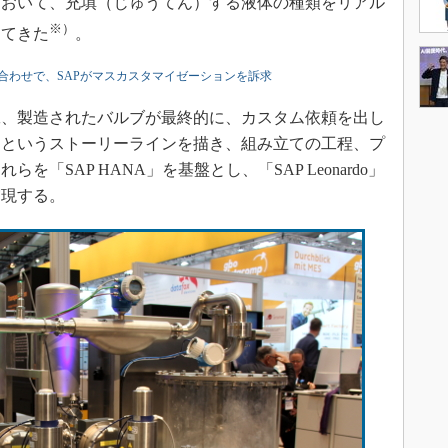
において、充填（じゅうてん）する液体の種類をリアル
※）
してきた
。
合わせで、SAPがマスカスタマイゼーションを訴求
、製造されたバルブが最終的に、カスタム依頼を出し
るというストーリーラインを描き、組み立ての工程、プ
「SAP HANA」を基盤とし、「SAP Leonardo」
実現する。