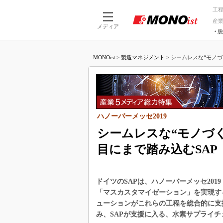
工
産
メディア
脱
つながる技術
AI×技術
MONOist
>
製造マネジメント
>
シームレスな“モノづ
つながる工場
AI×設備
つながるサービ
Physical
ハノーバーメッセ2019
シームレスな“モノづ
目にまで踏み込むSAP
ドイツのSAPは、ハノーバーメッセ201
「マスカスタマイゼーション」を実現す
ューションがこれらの工程を総合的に支
み、SAPが支援に入る、水素サプライ