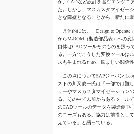
が、CADなど設計を含むエンジニ
た。しかし、マスカスタマイゼー
きな障壁となることから、新たに
具体的には、「Design to Ope
からM-BOM（製造部品表）への変
自体はCADツールそのものを扱っ
る。一方でこうした変換ツールはC
スも生まれるため、悩ましい関係
この点についてSAPジャパン Leonar
ストの川又俊一氏は「一部では難
リーやマスカスタマイゼーションの
る。その中で以前からあるツール
のCADツールのデータを製造側中
のニーズもある。協力は前提とし
えている」と語っている。