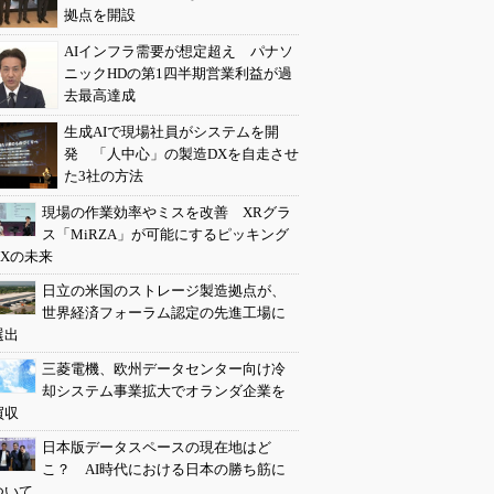
拠点を開設
AIインフラ需要が想定超え パナソ
ニックHDの第1四半期営業利益が過
去最高達成
生成AIで現場社員がシステムを開
発 「人中心」の製造DXを自走させ
た3社の方法
現場の作業効率やミスを改善 XRグラ
ス「MiRZA」が可能にするピッキング
DXの未来
日立の米国のストレージ製造拠点が、
世界経済フォーラム認定の先進工場に
選出
三菱電機、欧州データセンター向け冷
却システム事業拡大でオランダ企業を
買収
日本版データスペースの現在地はど
こ？ AI時代における日本の勝ち筋に
ついて