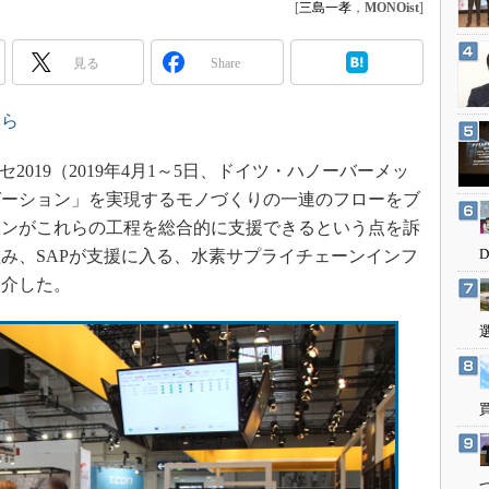
3Dプリンタ
[
三島一孝
，
MONOist
]
産業オープンネット展
デジタルツインとCAE
見る
Share
S＆OP
インダストリー4.0
ちら
イノベーション
019（2019年4月1～5日、ドイツ・ハノーバーメッ
製造業ビッグデータ
ゼーション」を実現するモノづくりの一連のフローをブ
メイドインジャパン
ョンがこれらの工程を総合的に支援できるという点を訴
植物工場
み、SAPが支援に入る、水素サプライチェーンインフ
知財マネジメント
紹介した。
海外生産
グローバル設計・開発
制御セキュリティ
新型コロナへの対応