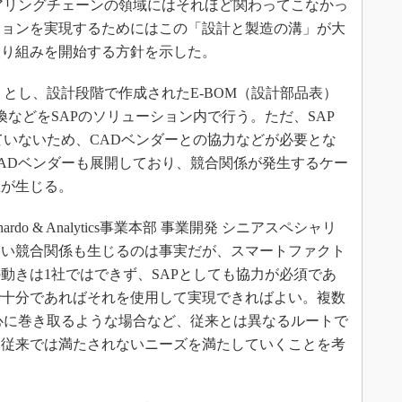
アリングチェーンの領域にはそれほど関わってこなかっ
ションを実現するためにはこの「設計と製造の溝」が大
取り組みを開始する方針を示した。
rate」とし、設計段階で作成されたE-BOM（設計部品表）
換などをSAPのソリューション内で行う。ただ、SAP
ていないため、CADベンダーとの協力などが必要とな
ADベンダーも展開しており、競合関係が発生するケー
性が生じる。
do & Analytics事業本部 事業開発 シニアスペシャリ
しい競合関係も生じるのは事実だが、スマートファクト
動きは1社ではできず、SAPとしても協力が必須であ
で十分であればそれを使用して実現できればよい。複数
心に巻き取るような場合など、従来とは異なるルートで
て従来では満たされないニーズを満たしていくことを考