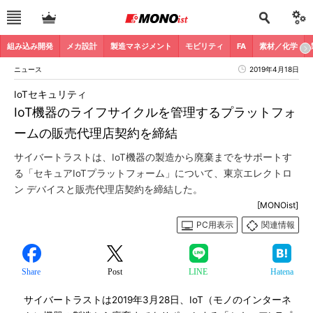
組み込み開発
メカ設計
製造マネジメント
モビリティ
FA
素材／化学
ニュース
2019年4月18日
IoTセキュリティ
IoT機器のライフサイクルを管理するプラットフォ
ームの販売代理店契約を締結
サイバートラストは、IoT機器の製造から廃棄までをサポートす
る「セキュアIoTプラットフォーム」について、東京エレクトロ
ン デバイスと販売代理店契約を締結した。
[MONOist]
PC用表示
関連情報
Share
Post
LINE
Hatena
サイバートラストは2019年3月28日、IoT（モノのインターネ