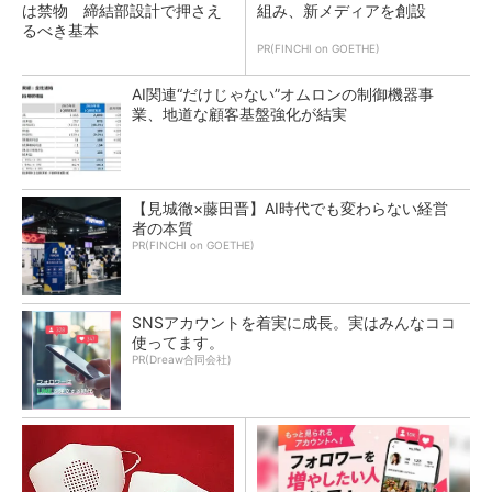
は禁物 締結部設計で押さえ
組み、新メディアを創設
るべき基本
PR(FINCHI on GOETHE)
AI関連“だけじゃない”オムロンの制御機器事
業、地道な顧客基盤強化が結実
【見城徹×藤田晋】AI時代でも変わらない経営
者の本質
PR(FINCHI on GOETHE)
SNSアカウントを着実に成長。実はみんなココ
使ってます。
PR(Dreaw合同会社)