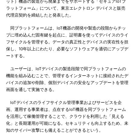
ット）機器の製造から廃棄までをサポートする「セキュアIoTプ
ラットフォーム」について、東京エレクトロン デバイスと販売
代理店契約を締結したと発表した。
同プラットフォームは、IoT機器の開発や製造の段階からチッ
プに埋め込んだ固有鍵を起点に、証明書を使ってデバイスのライ
フサイクルを管理する。データの真正性とデバイスの実在性を担
保し、10年以上にわたり、必要なソフトウェアを適切にアップデ
ートする。
ユーザーは、IoTデバイスの製造段階で同プラットフォームの
機能を組み込むことで、管理するインターネットに接続されたデ
バイスの追加や削除、個別デバイスの安全なアップデートを管理
画面を通して実施できる。
IoTデバイスのライフサイクル管理事業およびサービスを企
画、運用する事業者は、点在するIoT機器を同プラットフォーム
を活用して稼働管理することで、クラウドを利用した「見える
化」と長期運用が可能になる。セキュリティも向上するため、未
知のサイバー攻撃にも備えることができるという。