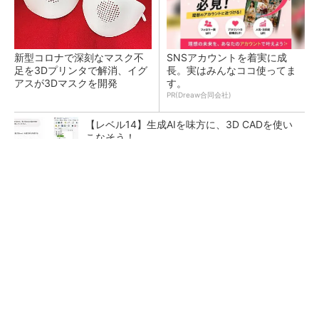
新型コロナで深刻なマスク不
SNSアカウントを着実に成
足を3Dプリンタで解消、イグ
長。実はみんなココ使ってま
アスが3Dマスクを開発
す。
PR(Dreaw合同会社)
【レベル14】生成AIを味方に、3D CADを使い
こなそう！
令和8年熊本地震による工場への影響まとめ
狭小な駐車場に、シャープがポールカメラ式製
品発表 市場シェア10％目指す