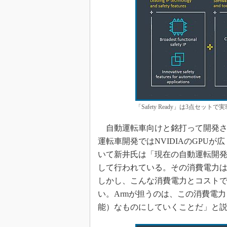
「Safety Ready」は3点セッ
自動運転車向けと銘打って開発されたCor
運転車開発ではNVIDIAのGPU
いて新井氏は「現在の自動運転開
して行われている。その消費電力は200
しかし、こんな消費電力とコスト
い。Armが担うのは、この消費電力とコ
能）なものにしていくことだ」と