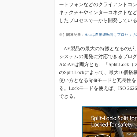
ートフォンなどのクライアントコ
キテクチャやインターコネクトなど
したプロセスで一から開発してい
※）関連記事：
Armは自動運転向けプロセッサ
AE製品の最大の特徴となるのが、自
システムの開発に対応できるプログラム「Saf
A65AEは両方とも、「Split-L
のSplit-Lockによって、最大
使い方となるSplitモードと冗長
る。Lockモードを使えば、ISO 2
できる。