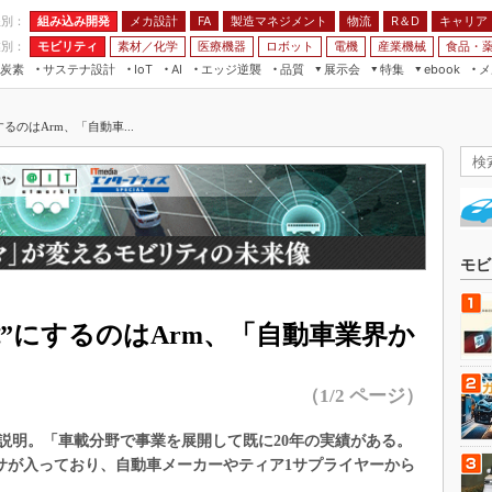
程別：
組み込み開発
メカ設計
製造マネジメント
物流
R＆D
キャリア
FA
業別：
モビリティ
素材／化学
医療機器
ロボット
電機
産業機械
食品・
炭素
サステナ設計
エッジ逆襲
品質
展示会
特集
メ
IoT
AI
ebook
伝承
組み込み開発
CEATEC
読者調査まとめ
編集後記
るのはArm、「自動車...
JIMTOF
保全
メカ設計
つながるクルマ
組込み/エッジ コンピューティング
ス
 AI
製造マネジメント
5G
展＆IoT/5Gソリューション展
VR／AR
FA
IIFES
モビリティ
フィールドサービス
国際ロボット展
素材／化学
FPGA
モビ
ジャパンモビリティショー
組み込み画像技術
TECHNO-FRONTIER
”にするのはArm、「自動車業界か
組み込みモデリング
人テク展
Windows Embedded
スマート工場EXPO
（1/2 ページ）
車載ソフト開発
EdgeTech+
ISO26262
説明。「車載分野で事業を展開して既に20年の実績がある。
日本ものづくりワールド
ッサが入っており、自動車メーカーやティア1サプライヤーから
無償設計ツール
AUTOMOTIVE WORLD