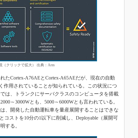
トで実現（クリックで拡大） 出典：Arm
tex-A76AEとCortex-A65AEだが、現在の自動
が広く作用されていることが知られている。この状況につ
発では、トランクにサーバクラスのコンピュータを搭載
0～3000Wとも、5000～6000Wとも言われている。
では、開発した自動運転車を量産展開することはできな
ストを10分の1以下に削減し、Deployable（展開可
説明する。