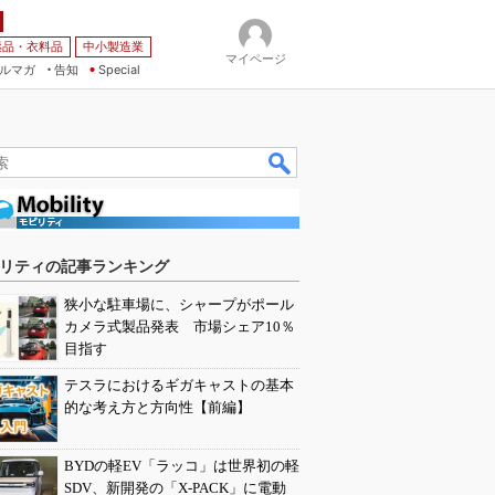
薬品・衣料品
中小製造業
マイページ
ルマガ
告知
Special
リティの記事ランキング
狭小な駐車場に、シャープがポール
カメラ式製品発表 市場シェア10％
目指す
テスラにおけるギガキャストの基本
的な考え方と方向性【前編】
BYDの軽EV「ラッコ」は世界初の軽
SDV、新開発の「X-PACK」に電動