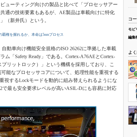
ンピューティング向けの製品と比べて「プロセッサアー
共通の技術要素もあるが、AE製品は車載向けに特化
コー
る」（新井氏）という。
モビ
の覇権を握れるか、本命は5nmプロセス
編集
動車向け機能安全規格のISO 26262に準拠した車載
よく
ety Ready」である。Cortex-A76AEとCortex-
ock（スプリットロック）」という機構を採用しており、こ
16個搭載可能なプロセッサコアについて、処理性能を重視する
性を重視するLockモードを動的に組み替えられるようにな
6262で最も安全要求レベルが高いASIL-Dにも容易に対応