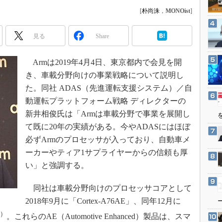
3Dプリンタ
産業オープンネット展
[
朴尚洙
，
MONOist
]
デジタルツインとCAE
S＆OP
見る
Share
インダストリー4.0
Armは2019年4月4日、東京都内で会見を開
イノベーション
き、車載分野向けの事業戦略について説明し
製造業ビッグデータ
た。同社 ADAS（先進運転支援システム）／自
メイドインジャパン
動運転プラットフォーム戦略 ディレクターの
植物工場
新井相俊氏は「Armは車載分野で事業を展開し
て既に20年の実績がある。今やADASにはほぼ
知財マネジメント
必ずArmのプロセッサが入っており、自動車メ
海外生産
ーカーやティア1サプライヤーからの信頼も厚
グローバル設計・開発
い」と強調する。
制御セキュリティ
同社は車載分野向けのプロセッサコアとして
新型コロナへの対応
2018年9月に「Cortex-A76AE」、同年12月に
）
。これらのAE（Automotive Enhanced）製品は、スマ