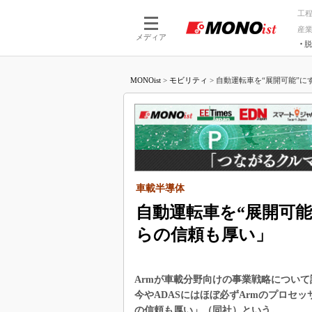
工
産
メディア
脱
つながる技術
AI×技術
MONOist
>
モビリティ
>
自動運転車を“展開可能”にす
つながる工場
AI×設備
つながるサービ
Physical
車載半導体
自動運転車を“展開可能
らの信頼も厚い」
Armが車載分野向けの事業戦略について
今やADASにはほぼ必ずArmのプロセ
の信頼も厚い」（同社）という。