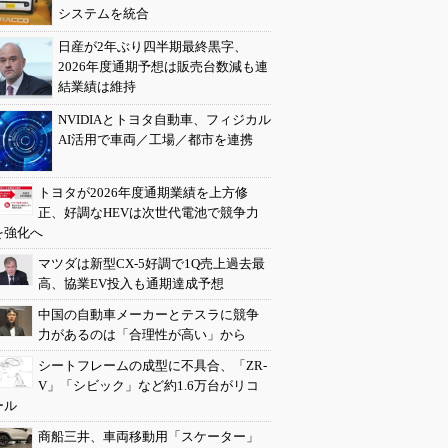
システムを統合
日産が2年ぶり四半期最終黒字、
2026年度通期予想は販売台数減も連
結業績は維持
NVIDIAとトヨタ自動車、フィジカル
AI活用で車両／工場／都市を連携
トヨタが2026年度通期業績を上方修
正、好調なHEVは次世代電池で競争力
を強化へ
マツダは新型CX-5好調で1Q売上過去最
高、協業EV投入も通期達成予想
中国の自動車メーカーとテスラに競争
力があるのは「合理性が高い」から
シートフレームの成型に不具合、「ZR-
V」「シビック」など約1.6万台がリコ
ール
商船三井、車両移動用「スケーター」