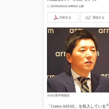
2019年04月05日 06時00分 公開
印刷する
通知する
Armの新井相俊氏
※
「Cortex-A65AE」を投入している