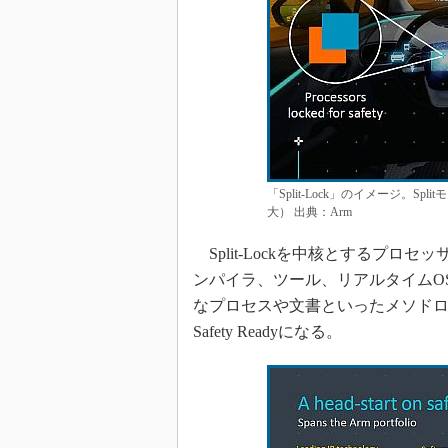
「Split-Lock」のイメージ。S
大） 出典：Arm
Split-Lockを中核とするプロ
ンパイラ、ツール、リアルタイムOSな
なプロセスや文書といったメソドロ
Safety Readyになる。