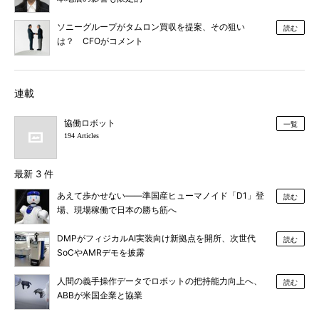
ソニーグループがタムロン買収を提案、その狙い
読む
は？ CFOがコメント
連載
協働ロボット
一覧
194 Articles
最新 3 件
あえて歩かせない――準国産ヒューマノイド「D1」登
読む
場、現場稼働で日本の勝ち筋へ
DMPがフィジカルAI実装向け新拠点を開所、次世代
読む
SoCやAMRデモを披露
人間の義手操作データでロボットの把持能力向上へ、
読む
ABBが米国企業と協業