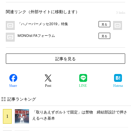
関連リンク（外部サイトに移動します）
3 links
「ハノーバーメッセ2019」特集
F
見る
MONOist FAフォーラム
見る
記事を見る
Share
Post
LINE
Hatena
記事ランキング
「取りあえずボルトで固定」は禁物 締結部設計で押さ
えるべき基本