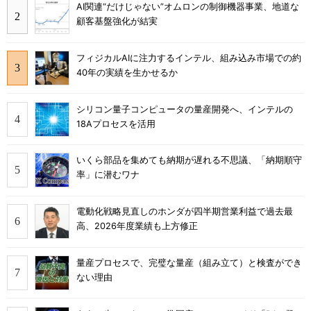
AI関連“だけじゃない”オムロンの制御機器事業、地道な
顧客基盤強化が結実
フィジカルAIに注力するインテル、組み込み市場での約
40年の実績を生かせるか
シリコン量子コンピュータの量産開発へ、インテルの
18Aプロセスを活用
いくら部品を集めても納期が遅れる不思議、「納期順守
率」に潜むワナ
電動化戦略見直しのホンダが四半期営業利益で過去最
高、2026年度業績も上方修正
量産プロセスで、完璧な量産（組み立て）と検査ができ
ない理由