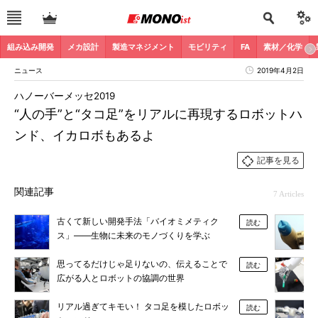
組み込み開発
メカ設計
製造マネジメント
モビリティ
FA
素材／化学
ニュース
2019年4月2日
ハノーバーメッセ2019
“人の手”と“タコ足”をリアルに再現するロボットハ
ンド、イカロボもあるよ
記事を見る
関連記事
7 Articles
古くて新しい開発手法「バイオミメティク
読む
ス」――生物に未来のモノづくりを学ぶ
思ってるだけじゃ足りないの、伝えることで
読む
広がる人とロボットの協調の世界
リアル過ぎてキモい！ タコ足を模したロボッ
読む