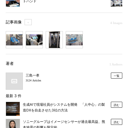
トハンド
記事画像
＋
4 Images
1
2
3
4
著者
1 Authors
三島一孝
一覧
3124 Articles
最新 3 件
生成AIで現場社員がシステムを開発 「人中心」の製
読む
造DXを自走させた3社の方法
ソニーグループはイメージセンサーが過去最高益、熊
読む
本地震の影響も限定的