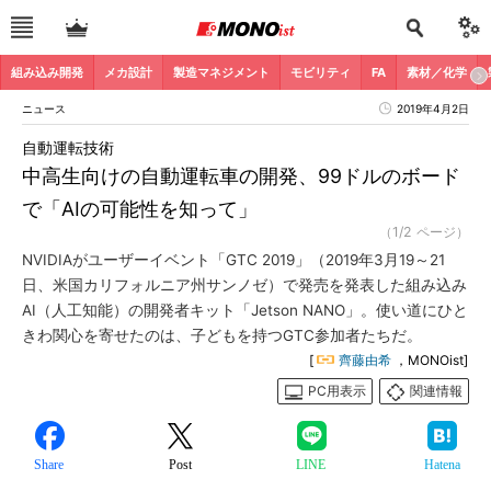
組み込み開発
メカ設計
製造マネジメント
モビリティ
FA
素材／化学
ニュース
2019年4月2日
自動運転技術
中高生向けの自動運転車の開発、99ドルのボード
で「AIの可能性を知って」
（1/2 ページ）
NVIDIAがユーザーイベント「GTC 2019」（2019年3月19～21
日、米国カリフォルニア州サンノゼ）で発売を発表した組み込み
AI（人工知能）の開発者キット「Jetson NANO」。使い道にひと
きわ関心を寄せたのは、子どもを持つGTC参加者たちだ。
[
齊藤由希
，MONOist]
PC用表示
関連情報
Share
Post
LINE
Hatena