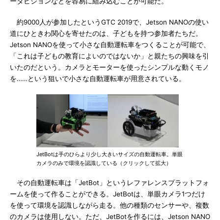
ータビジョンなどを容易に組み込むことが可能だ。
約9000人が参加したというGTC 2019で、Jetson NANOの使い
道にひときわ関心を寄せたのは、子どもを持つ参加者たちだ。
Jetson NANOを使って小さな自動運転車をつくることが可能で、
「これは子どもの教育によいのではないか」と親たちの興味を引
いたのだという。カメラとモーターを使ったシンプルな動くモノ
を……という狙いで小さな自動運転車が用意されている。
JetBotは手のひらより少し大きいサイズの自動運転車。単眼
カメラのみで環境を認識している（クリックして拡大）
その自動運転車は「JetBot」というレファレンスプラットフォ
ームを使って作ることができる。JetBotは、単眼カメラ1つだけ
を使って環境を認識しながら走る。他の種類のセンサーや、複数
のカメラは使用しない。ただ、JetBotを作るには、Jetson NANO