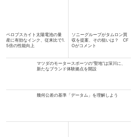
ペロブスカイト太陽電池の量
ソニーグループがタムロン買
産に有効なインク、従来比で1.
収を提案、その狙いは？ CF
5倍の性能向上
Oがコメント
マツダのモータースポーツの“聖地”は深川に、
新たなブランド体験拠点を開設
幾何公差の基準「データム」を理解しよう