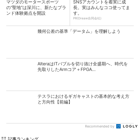
マツダのモータースポーツ
SNSアカウントを着実に成
の“聖地”は深川に、新たなブラ
長。実はみんなココ使ってま
ンド体験拠点を開設
す。
PR(Dreaw合同会社)
幾何公差の基準「データム」を理解しよう
AlteraはITバブルを切り抜け全盛期へ、時代を
先取りしたArmコア＋FPGA...
テスラにおけるギガキャストの基本的な考え方
と方向性【前編】
Recommended by
記事ランキング