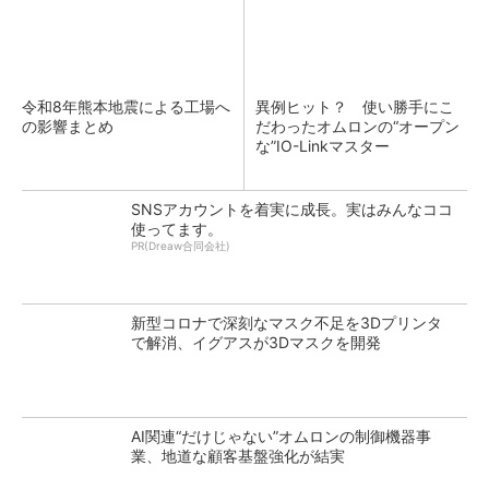
令和8年熊本地震による工場へ
異例ヒット？ 使い勝手にこ
の影響まとめ
だわったオムロンの“オープン
な”IO-Linkマスター
SNSアカウントを着実に成長。実はみんなココ
使ってます。
PR(Dreaw合同会社)
新型コロナで深刻なマスク不足を3Dプリンタ
で解消、イグアスが3Dマスクを開発
AI関連“だけじゃない”オムロンの制御機器事
業、地道な顧客基盤強化が結実