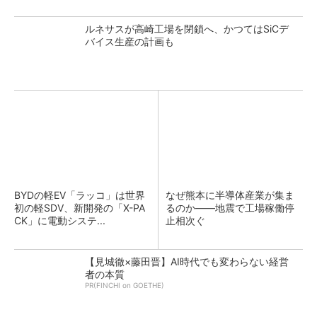
ルネサスが高崎工場を閉鎖へ、かつてはSiCデ
バイス生産の計画も
BYDの軽EV「ラッコ」は世界
なぜ熊本に半導体産業が集ま
初の軽SDV、新開発の「X-PA
るのか――地震で工場稼働停
CK」に電動システ...
止相次ぐ
【見城徹×藤田晋】AI時代でも変わらない経営
者の本質
PR(FINCHI on GOETHE)