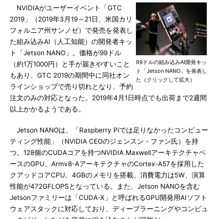
NVIDIAがユーザーイベント「GTC
2019」（2019年3月19～21日、米国カリ
フォルニア州サンノゼ）で発売を発表し
た組み込みAI（人工知能）の開発者キッ
ト「Jetson NANO」。価格が99ドル
99ドルの組み込みAI開発キッ
（約1万1000円）と手が届きやすいこと
ト「Jetson NANO」を発表し
もあり、GTC 2019の期間中に同社オン
た（クリックして拡大）
ラインショップで売り切れとなり、予約
注文のみの対応となった。2019年4月1日時点でも出荷まで2週間
以上かかるようである。
Jetson NANOは、「Raspberry Piでは足りなかったコンピュー
ティング性能」（NVIDIA CEOのジェンスン・ファン氏）を持
つ。128個のCUDAコアを持つNVIDIA Maxwellアーキテクチャベ
ースのGPU、Armv8-AアーキテクチャのCortex-A57を採用した
クアッドコアCPU、4GBのメモリを搭載。消費電力は5W、演算
性能が472GFLOPSとなっている。また、Jetson NANOを含む
Jetsonファミリーは「CUDA-X」と呼ばれるGPU開発用AIソフト
ウェアスタックに対応しており、ディープラーニングやコンピュ