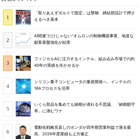
「取りあえずボルトで固定」は禁物 締結部設計で押さ
えるべき基本
AI関連“だけじゃない”オムロンの制御機器事業、地道な
顧客基盤強化が結実
フィジカルAIに注力するインテル、組み込み市場での約
40年の実績を生かせるか
シリコン量子コンピュータの量産開発へ、インテルの
18Aプロセスを活用
いくら部品を集めても納期が遅れる不思議、「納期順守
率」に潜むワナ
電動化戦略見直しのホンダが四半期営業利益で過去最
高、2026年度業績も上方修正