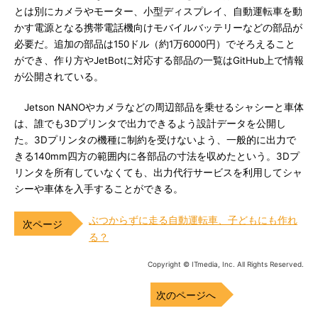
とは別にカメラやモーター、小型ディスプレイ、自動運転車を動
かす電源となる携帯電話機向けモバイルバッテリーなどの部品が
必要だ。追加の部品は150ドル（約1万6000円）でそろえること
ができ、作り方やJetBotに対応する部品の一覧はGitHub上で情報
が公開されている。
Jetson NANOやカメラなどの周辺部品を乗せるシャシーと車体
は、誰でも3Dプリンタで出力できるよう設計データを公開し
た。3Dプリンタの機種に制約を受けないよう、一般的に出力で
きる140mm四方の範囲内に各部品の寸法を収めたという。3Dプ
リンタを所有していなくても、出力代行サービスを利用してシャ
シーや車体を入手することができる。
ぶつからずに走る自動運転車、子どもにも作れ
る？
Copyright © ITmedia, Inc. All Rights Reserved.
次のページへ