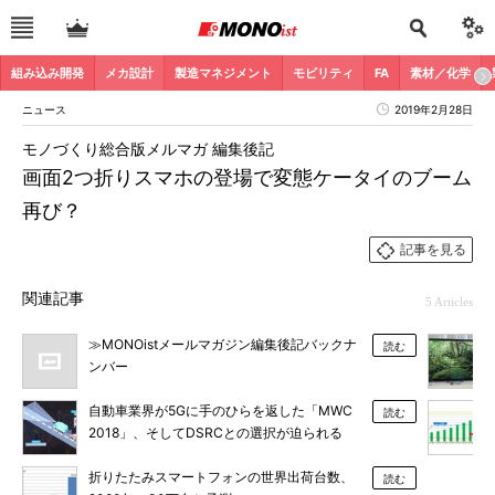
組み込み開発
メカ設計
製造マネジメント
モビリティ
FA
素材／化学
ニュース
2019年2月28日
モノづくり総合版メルマガ 編集後記
画面2つ折りスマホの登場で変態ケータイのブーム
再び？
記事を見る
関連記事
5 Articles
≫MONOistメールマガジン編集後記バックナ
読む
ンバー
自動車業界が5Gに手のひらを返した「MWC
読む
2018」、そしてDSRCとの選択が迫られる
折りたたみスマートフォンの世界出荷台数、
読む