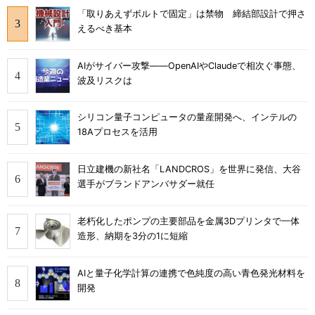
「取りあえずボルトで固定」は禁物 締結部設計で押さ
えるべき基本
AIがサイバー攻撃――OpenAIやClaudeで相次ぐ事態、
波及リスクは
シリコン量子コンピュータの量産開発へ、インテルの
18Aプロセスを活用
日立建機の新社名「LANDCROS」を世界に発信、大谷
選手がブランドアンバサダー就任
老朽化したポンプの主要部品を金属3Dプリンタで一体
造形、納期を3分の1に短縮
AIと量子化学計算の連携で色純度の高い青色発光材料を
開発