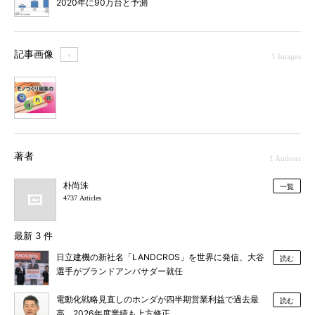
2020年に90万台と予測
記事画像
＋
1 Images
1
著者
1 Authors
朴尚洙
一覧
4737 Articles
最新 3 件
日立建機の新社名「LANDCROS」を世界に発信、大谷
読む
選手がブランドアンバサダー就任
電動化戦略見直しのホンダが四半期営業利益で過去最
読む
高、2026年度業績も上方修正