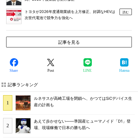
トヨタが2026年度通期業績を上方修正、好調なHEVは
読む
次世代電池で競争力を強化へ
記事を見る
Share
Post
LINE
Hatena
記事ランキング
ルネサスが高崎工場を閉鎖へ、かつてはSiCデバイス生
産の計画も
あえて歩かせない――準国産ヒューマノイド「D1」登
場、現場稼働で日本の勝ち筋へ