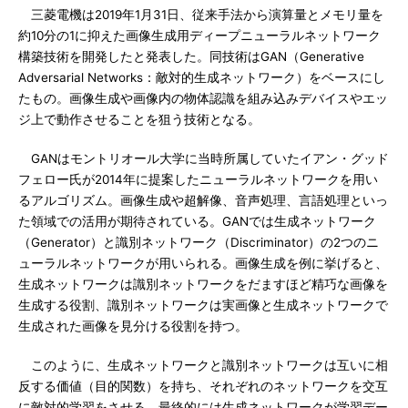
三菱電機は2019年1月31日、従来手法から演算量とメモリ量を
約10分の1に抑えた画像生成用ディープニューラルネットワーク
構築技術を開発したと発表した。同技術はGAN（Generative
Adversarial Networks：敵対的生成ネットワーク）をベースにし
たもの。画像生成や画像内の物体認識を組み込みデバイスやエッ
ジ上で動作させることを狙う技術となる。
GANはモントリオール大学に当時所属していたイアン・グッド
フェロー氏が2014年に提案したニューラルネットワークを用い
るアルゴリズム。画像生成や超解像、音声処理、言語処理といっ
た領域での活用が期待されている。GANでは生成ネットワーク
（Generator）と識別ネットワーク（Discriminator）の2つのニ
ューラルネットワークが用いられる。画像生成を例に挙げると、
生成ネットワークは識別ネットワークをだますほど精巧な画像を
生成する役割、識別ネットワークは実画像と生成ネットワークで
生成された画像を見分ける役割を持つ。
このように、生成ネットワークと識別ネットワークは互いに相
反する価値（目的関数）を持ち、それぞれのネットワークを交互
に敵対的学習をさせる。最終的には生成ネットワークが学習デー