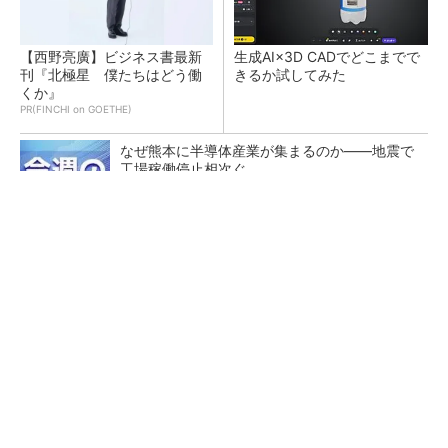
【西野亮廣】ビジネス書最新
生成AI×3D CADでどこまでで
刊『北極星 僕たちはどう働
きるか試してみた
くか』
PR(FINCHI on GOETHE)
なぜ熊本に半導体産業が集まるのか――地震で
工場稼働停止相次ぐ
生成AIで現場社員がシステムを開発 「人中
心」の製造DXを自走させた3社の方法
あえて歩かせない――準国産ヒューマノイド
「D1」登場、現場稼働で日本の勝ち筋へ