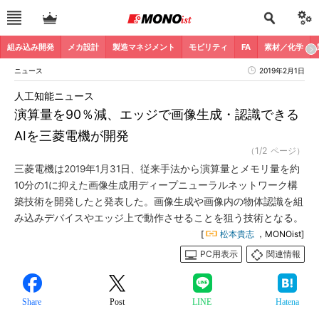
組み込み開発
メカ設計
製造マネジメント
モビリティ
FA
素材／化学
ニュース
2019年2月1日
人工知能ニュース
演算量を90％減、エッジで画像生成・認識できる
AIを三菱電機が開発
（1/2 ページ）
三菱電機は2019年1月31日、従来手法から演算量とメモリ量を約
10分の1に抑えた画像生成用ディープニューラルネットワーク構
築技術を開発したと発表した。画像生成や画像内の物体認識を組
み込みデバイスやエッジ上で動作させることを狙う技術となる。
[
松本貴志
，MONOist]
PC用表示
関連情報
Share
Post
LINE
Hatena