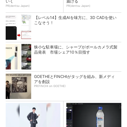
いく
届ける
PR(dentsu Japan)
PR(dentsu Japan)
【レベル14】生成AIを味方に、3D CADを使い
こなそう！
狭小な駐車場に、シャープがポールカメラ式製
品発表 市場シェア10％目指す
GOETHEとFINCHIがタッグを組み、新メディ
アを創設
PR(FINCHI on GOETHE)