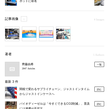
ボットに命名
記事画像
＋
4 Images
1
2
3
4
著者
1 Authors
齊藤由希
一覧
2847 Articles
最新 3 件
関税で変わるサプライチェーン、ジャストインタイム
読む
からジャストインケースへ
バイオディーゼルは「今すぐできるCO2削減」、普及
読む
には連携が不可欠