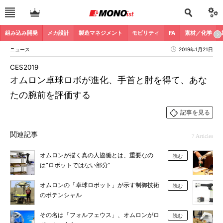
組み込み開発
メカ設計
製造マネジメント
モビリティ
FA
素材／化学
ニュース
2019年1月21日
CES2019
オムロン卓球ロボが進化、手首と肘を得て、あな
たの腕前を評価する
記事を見る
関連記事
7 Articles
オムロンが描く真の人協働とは、重要なの
読む
は“ロボットではない部分”
オムロンの「卓球ロボット」が示す制御技術
読む
のポテンシャル
その名は「フォルフェウス」、オムロンがロ
読む