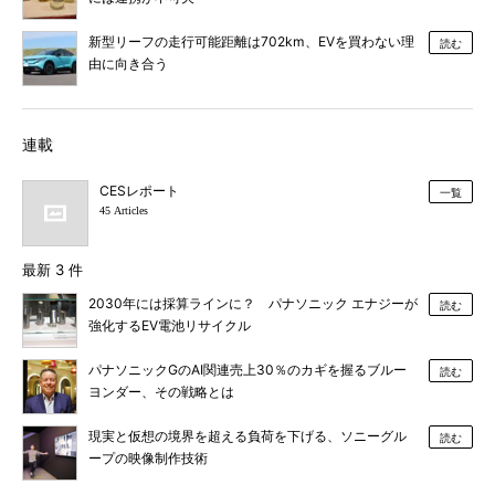
新型リーフの走行可能距離は702km、EVを買わない理
読む
由に向き合う
連載
CESレポート
一覧
45 Articles
最新 3 件
2030年には採算ラインに？ パナソニック エナジーが
読む
強化するEV電池リサイクル
パナソニックGのAI関連売上30％のカギを握るブルー
読む
ヨンダー、その戦略とは
現実と仮想の境界を超える負荷を下げる、ソニーグル
読む
ープの映像制作技術