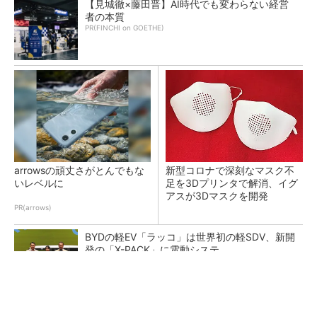
【見城徹×藤田晋】AI時代でも変わらない経営
者の本質
PR(FINCHI on GOETHE)
arrowsの頑丈さがとんでもな
新型コロナで深刻なマスク不
いレベルに
足を3Dプリンタで解消、イグ
アスが3Dマスクを開発
PR(arrows)
BYDの軽EV「ラッコ」は世界初の軽SDV、新開
発の「X-PACK」に電動システ...
ペロブスカイト太陽電池の量産に有効なイン