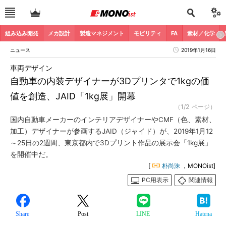
組み込み開発
メカ設計
製造マネジメント
モビリティ
FA
素材／化学
ニュース
2019年1月16日
車両デザイン
自動車の内装デザイナーが3Dプリンタで1kgの価
値を創造、JAID「1kg展」開幕
（1/2 ページ）
国内自動車メーカーのインテリアデザイナーやCMF（色、素材、
加工）デザイナーが参画するJAID（ジャイド）が、2019年1月12
～25日の2週間、東京都内で3Dプリント作品の展示会「1kg展」
を開催中だ。
[
朴尚洙
，MONOist]
PC用表示
関連情報
Share
Post
LINE
Hatena