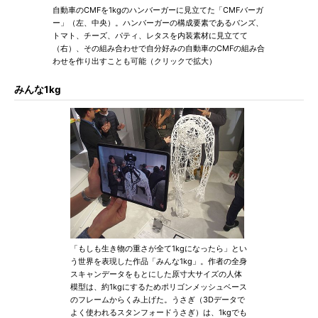
自動車のCMFを1kgのハンバーガーに見立てた「CMFバーガ
ー」（左、中央）。ハンバーガーの構成要素であるバンズ、
トマト、チーズ、パティ、レタスを内装素材に見立てて
（右）、その組み合わせで自分好みの自動車のCMFの組み合
わせを作り出すことも可能（クリックで拡大）
みんな1kg
「もしも生き物の重さが全て1kgになったら」とい
う世界を表現した作品「みんな1kg」。作者の全身
スキャンデータをもとにした原寸大サイズの人体
模型は、約1kgにするためポリゴンメッシュベース
のフレームからくみ上げた。うさぎ（3Dデータで
よく使われるスタンフォードうさぎ）は、1kgでも