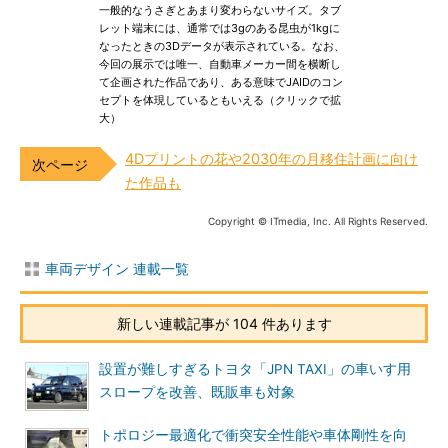
一般的なうさぎとあまり変わらないサイズ。タブ
レット端末には、通常では3gのある昆虫が1kgに
なったときの3Dデータが表示されている。なお、
今回の展示では唯一、自動車メーカー間を横断し
て企画された作品であり、ある意味でJAIDのコン
セプトを体現しているともいえる（クリックで拡
大）
4Dプリントの花や2030年の月移住計画に向け
た作品も
Copyright © ITmedia, Inc. All Rights Reserved.
車両デザイン 連載一覧
新しい連載記事が 104 件あります
設置が難しすぎるトヨタ「JPN TAXI」の車いす用
スロープを改善、既販車も対象
トポロジー最適化で衝突安全性能や車体剛性を向