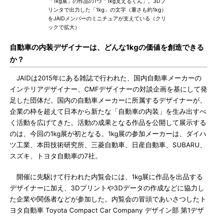
「1kg展」の作品の1つ「1kg支えるくん」。3Dプ
リンタで出力した「1kg」の文字（重さも約1kg）
をJAIDメンバーのミニチュアが支えている（クリ
ックで拡大）
自動車の内装デザイナーは、どんな1kgの価値を創造できる
か？
JAIDは2015年にある雑誌で行われた、国内自動車メーカーの
インテリアデザイナー、CMFデザイナーの対談企画を基にして発
足した団体だ。国内の自動車メーカーに所属するデザイナーが、
企業の枠を超えて日本から新たな「自動車の内装」を生み出すべ
く活動を広げてきた。活動の成果となる作品を公開して展示する
のは、今回の1kg展が初となる。1kg展の参加メーカーは、ダイハ
ツ工業、本田技術研究所、三菱自動車、日産自動車、SUBARU、
スズキ、トヨタ自動車の7社。
開催に先駆けて行われた内覧会には、1kg展に作品を出品する
デザイナーに加え、3Dプリントや3Dデータの作成などに協力し
た企業や関係者などが参加した。内覧会の冒頭であいさつしたト
ヨタ自動車 Toyota Compact Car Company デザイン部 第1デザ