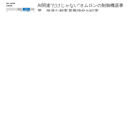
AI関連“だけじゃない”オムロンの制御機器事
業、地道な顧客基盤強化が結実
【レベル14】生成AIを味方に、3D CADを使い
こなそう！
「取りあえずボルトで固定」は禁物 締結部設
計で押さえるべき基本