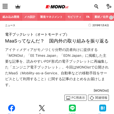
組み込み開発
メカ設計
製造マネジメント
モビリティ
FA
素材／化学
ニュース
2019年1月4日
電子ブックレット（オートモーティブ）
MaaSってなんだ？ 国内外の取り組みを振り返る
アイティメディアがモノづくり分野の読者向けに提供する
「MONOist」「EE Times Japan」「EDN Japan」に掲載した主
要な記事を、読みやすいPDF形式の電子ブックレットに再編集し
た「エンジニア電子ブックレット」。今回はMONOistで公開され
たMaaS（Mobility-as-a-Service、自動車などの移動手段をサー
ビスとして利用すること）に関する記事のまとめをお届けしま
す。
[MONOist]
PC用表示
関連情報