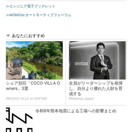
≫エンジニア電子ブックレット
≫MONOist オートモーティブフォーラム
あなたにおすすめ
シェア別荘「COCO VILLA O
全員がリーダーシップを発揮
wners」3選
し、自分より優れた人財を育
成する
PR(COCO VILLA on GOETHE)
PR(dentsu Japan)
令和8年熊本地震による工場への影響まとめ