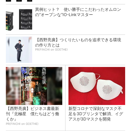
異例ヒット？ 使い勝手にこだわったオムロン
の“オープンな”IO-Linkマスター
【西野亮廣】つくりたいものを追求できる環境
の作り方とは
PR(FINCHI on GOETHE)
【西野亮廣】ビジネス書最新
新型コロナで深刻なマスク不
刊『北極星 僕たちはどう働
足を3Dプリンタで解消、イグ
くか』
アスが3Dマスクを開発
PR(FINCHI on GOETHE)